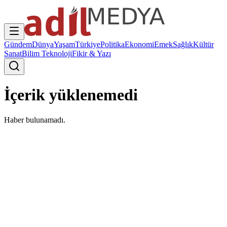
Gündem
Dünya
Yaşam
Türkiye
Politika
Ekonomi
Emek
Sağlık
Kültür
Sanat
Bilim Teknoloji
Fikir & Yazı
İçerik yüklenemedi
Haber bulunamadı.