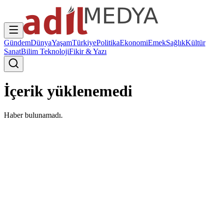
Gündem
Dünya
Yaşam
Türkiye
Politika
Ekonomi
Emek
Sağlık
Kültür
Sanat
Bilim Teknoloji
Fikir & Yazı
İçerik yüklenemedi
Haber bulunamadı.