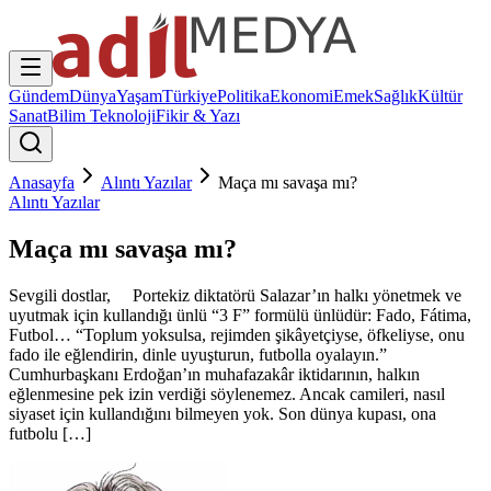
Gündem
Dünya
Yaşam
Türkiye
Politika
Ekonomi
Emek
Sağlık
Kültür
Sanat
Bilim Teknoloji
Fikir & Yazı
Anasayfa
Alıntı Yazılar
Maça mı savaşa mı?
Alıntı Yazılar
Maça mı savaşa mı?
Sevgili dostlar, Portekiz diktatörü Salazar’ın halkı yönetmek ve
uyutmak için kullandığı ünlü “3 F” formülü ünlüdür: Fado, Fátima,
Futbol… “Toplum yoksulsa, rejimden şikâyetçiyse, öfkeliyse, onu
fado ile eğlendirin, dinle uyuşturun, futbolla oyalayın.”
Cumhurbaşkanı Erdoğan’ın muhafazakâr iktidarının, halkın
eğlenmesine pek izin verdiği söylenemez. Ancak camileri, nasıl
siyaset için kullandığını bilmeyen yok. Son dünya kupası, ona
futbolu […]