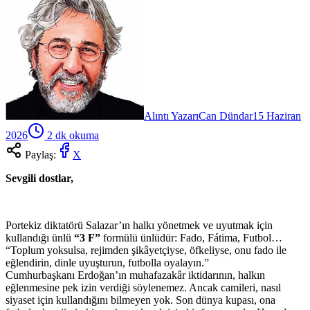
Alıntı Yazarı
Can Dündar
15 Haziran
2026
2
dk okuma
Paylaş:
X
Sevgili dostlar,
Portekiz diktatörü Salazar’ın halkı yönetmek ve uyutmak için
kullandığı ünlü
“
3 F
”
formülü ünlüdür: Fado, Fátima, Futbol…
“Toplum yoksulsa, rejimden şikâyetçiyse, öfkeliyse, onu fado ile
eğlendirin, dinle uyuşturun, futbolla oyalayın.”
Cumhurbaşkanı Erdoğan’ın muhafazakâr iktidarının, halkın
eğlenmesine pek izin verdiği söylenemez. Ancak camileri, nasıl
siyaset için kullandığını bilmeyen yok. Son dünya kupası, ona