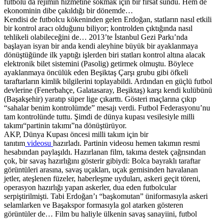
futbolu da rejimin hizmetine sokmak için bir fırsat sundu. Hem de
ekonominin dibe çakıldığı bir dönemde…
Kendisi de futbolcu kökeninden gelen Erdoğan, statların nasıl etkili
bir kontrol aracı olduğunu biliyor; kontrolden çıktığında nasıl
tehlikeli olabileceğini de… 2013’te İstanbul Gezi Parkı’nda
başlayan isyan bir anda kendi aleyhine büyük bir ayaklanmaya
dönüştüğünde ilk yaptığı işlerden biri statları kontrol altına alacak
elektronik bilet sistemini (Pasolig) getirmek olmuştu. Böylece
ayaklanmaya öncülük eden Beşiktaş Çarşı grubu gibi öfkeli
taraftarların kimlik bilgilerini toplayabildi. Ardından en güçlü futbol
devlerine (Fenerbahçe, Galatasaray, Beşiktaş) karşı kendi kulübünü
(Başakşehir) yaratıp süper lige çıkarttı. Gösteri maçlarına çıkıp
“sahalar benim kontrolümde” mesajı verdi. Futbol Federasyonu’nu
tam kontrolünde tuttu. Şimdi de dünya kupası vesilesiyle milli
takımı“partinin takımı”na dönüştürüyor.
AKP, Dünya Kupası öncesi milli takım için bir
tanıtım
videosu
hazırladı. Partinin videosu hemen takımın resmi
hesabından paylaşıldı. Hazırlanan film, takıma destek çağrısından
çok, bir savaş hazırlığını gösterir gibiydi: Bolca bayraklı taraftar
görüntüleri arasına, savaş uçakları, uçak gemisinden havalanan
jetler, ateşlenen füzeler, haberleşme uyduları, askeri geçit töreni,
operasyon hazırlığı yapan askerler, dua eden futbolcular
serpiştirilmişti. Tabi Erdoğan’ı “başkomutan” üniformasıyla askeri
selamlarken ve Başakspor formasıyla gol atarken gösteren
görüntüler de… Film bu haliyle ülkenin savaş sanayiini, futbol