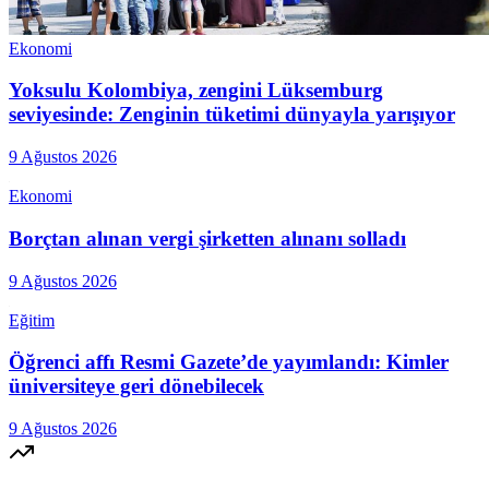
Ekonomi
Yoksulu Kolombiya, zengini Lüksemburg
seviyesinde: Zenginin tüketimi dünyayla yarışıyor
9 Ağustos 2026
Ekonomi
Borçtan alınan vergi şirketten alınanı solladı
9 Ağustos 2026
Eğitim
Öğrenci affı Resmi Gazete’de yayımlandı: Kimler
üniversiteye geri dönebilecek
9 Ağustos 2026