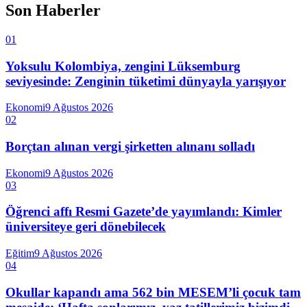
Son Haberler
01
Yoksulu Kolombiya, zengini Lüksemburg
seviyesinde: Zenginin tüketimi dünyayla yarışıyor
Ekonomi
9 Ağustos 2026
02
Borçtan alınan vergi şirketten alınanı solladı
Ekonomi
9 Ağustos 2026
03
Öğrenci affı Resmi Gazete’de yayımlandı: Kimler
üniversiteye geri dönebilecek
Eğitim
9 Ağustos 2026
04
Okullar kapandı ama 562 bin MESEM’li çocuk tam