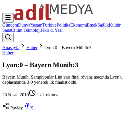
Gündem
Dünya
Yaşam
Türkiye
Politika
Ekonomi
Emek
Sağlık
Kültür
Sanat
Bilim Teknoloji
Fikir & Yazı
Anasayfa
Haber
Lyon:0 – Bayern Münih:3
Haber
Lyon:0 – Bayern Münih:3
Bayern Münih, Şampiyonlar Ligi yarı final rövanş maçında Lyon'u
deplasmanda 3-0 yenerek ilk finalist oldu.
28 Nisan 2010
1
dk okuma
Paylaş:
X