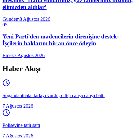
mesaide: ‘Hafta sonlarımız, yaz tatillerimiz bizimdi,
elimizden aldılar’
Gündem
8 Ağustos 2026
05
Yeni Parti’den madencilerin direnişine destek:
İşçilerin haklarını bir an önce ödeyin
Emek
7 Ağustos 2026
Haber Akışı
Soğanda ithalat tarlayı vurdu, çiftçi çalışa çalışa battı
7 Ağustos 2026
Polisevine tatlı sattı
7 Ağustos 2026