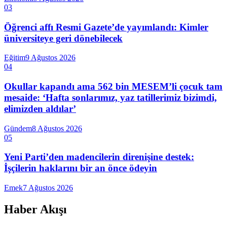
03
Öğrenci affı Resmi Gazete’de yayımlandı: Kimler
üniversiteye geri dönebilecek
Eğitim
9 Ağustos 2026
04
Okullar kapandı ama 562 bin MESEM’li çocuk tam
mesaide: ‘Hafta sonlarımız, yaz tatillerimiz bizimdi,
elimizden aldılar’
Gündem
8 Ağustos 2026
05
Yeni Parti’den madencilerin direnişine destek:
İşçilerin haklarını bir an önce ödeyin
Emek
7 Ağustos 2026
Haber Akışı