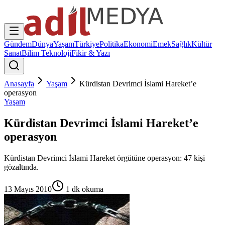
Gündem
Dünya
Yaşam
Türkiye
Politika
Ekonomi
Emek
Sağlık
Kültür
Sanat
Bilim Teknoloji
Fikir & Yazı
Anasayfa
Yaşam
Kürdistan Devrimci İslami Hareket’e
operasyon
Yaşam
Kürdistan Devrimci İslami Hareket’e
operasyon
Kürdistan Devrimci İslami Hareket örgütüne operasyon: 47 kişi
gözaltında.
13 Mayıs 2010
1
dk okuma