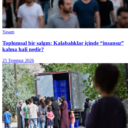
Yaşam
Toplumsal bir salgın: Kalabalıklar içinde “insansız”
kalma hali nedir?
25 Temmuz 2026