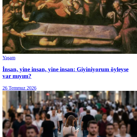
Yaşam
İnsan, yine insan, yine insan: Giyiniyorum öyleyse
var mıyım?
26 Temmuz 2026