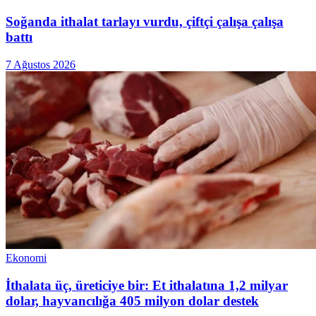
Soğanda ithalat tarlayı vurdu, çiftçi çalışa çalışa
battı
7 Ağustos 2026
Ekonomi
İthalata üç, üreticiye bir: Et ithalatına 1,2 milyar
dolar, hayvancılığa 405 milyon dolar destek