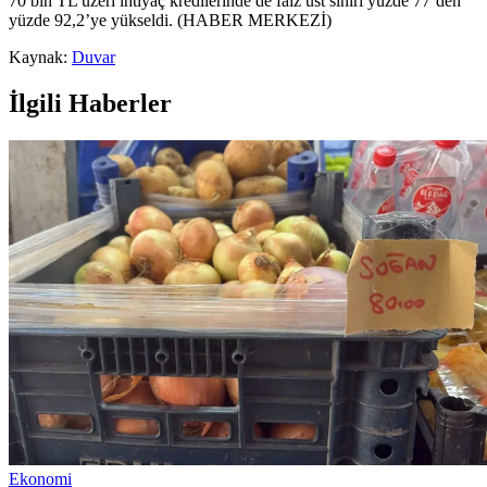
70 bin TL üzeri ihtiyaç kredilerinde de faiz üst sınırı yüzde 77’den
yüzde 92,2’ye yükseldi. (HABER MERKEZİ)
Kaynak:
Duvar
İlgili Haberler
Ekonomi