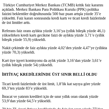
Türkiye Cumhuriyet Merkez Bankası (TCMB) kritik faiz kararını
açıkladı. Merkez Bankası Para Politikası Kurulu (PPK) politika
faizini beklentiler doğrultusunda 500 baz puan artışla yüzde 35’e
yükseltti. Faiz kararı sonrasında kredi kartı ve ticari kredi faizlerinde
de üst limitler arttı.
Referans faiz oranı aylıkta yüzde 3,16’ya (yıllık bileşik yüzde 46,1)
yükselirken kredi kartı gecikme faizi de aylıkta yüzde 3,71’e (yıllık
bileşik yüzde 55,9) yükseldi.
Nakit çekimde de faiz aylıkta yüzde 4,02’den yüzde 4,47’ye (yıllıkta
yüzde 70,3) yükseldi.
Kart üye işyeri komisyonu da aylık yüzde 3,16’dan yüzde 3,61’e
(yıllık bileşik yüzde 54) yükseldi.
İHTİYAÇ KREDİLERİNDE ÜST SINIR BELLİ OLDU
Ticari kredi faizlerinde de üst limit, 1,8’lik kat sayıya göre yüzde
69,3’ten yüzde 83’e yükseldi.
İhracat ve yatırım kredileri için de sınır yıllık oran olarak yüzde
53,9’dan yüzde 64,5’e yükseldi.