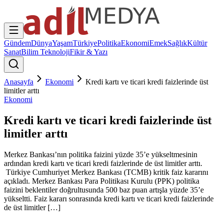
Gündem
Dünya
Yaşam
Türkiye
Politika
Ekonomi
Emek
Sağlık
Kültür
Sanat
Bilim Teknoloji
Fikir & Yazı
Anasayfa
Ekonomi
Kredi kartı ve ticari kredi faizlerinde üst
limitler arttı
Ekonomi
Kredi kartı ve ticari kredi faizlerinde üst
limitler arttı
Merkez Bankası’nın politika faizini yüzde 35’e yükseltmesinin
ardından kredi kartı ve ticari kredi faizlerinde de üst limitler arttı.
Türkiye Cumhuriyet Merkez Bankası (TCMB) kritik faiz kararını
açıkladı. Merkez Bankası Para Politikası Kurulu (PPK) politika
faizini beklentiler doğrultusunda 500 baz puan artışla yüzde 35’e
yükseltti. Faiz kararı sonrasında kredi kartı ve ticari kredi faizlerinde
de üst limitler […]