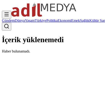
Gündem
Dünya
Yaşam
Türkiye
Politika
Ekonomi
Emek
Sağlık
Kültür San
İçerik yüklenemedi
Haber bulunamadı.