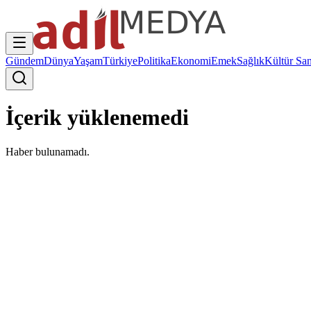
Gündem
Dünya
Yaşam
Türkiye
Politika
Ekonomi
Emek
Sağlık
Kültür San
İçerik yüklenemedi
Haber bulunamadı.