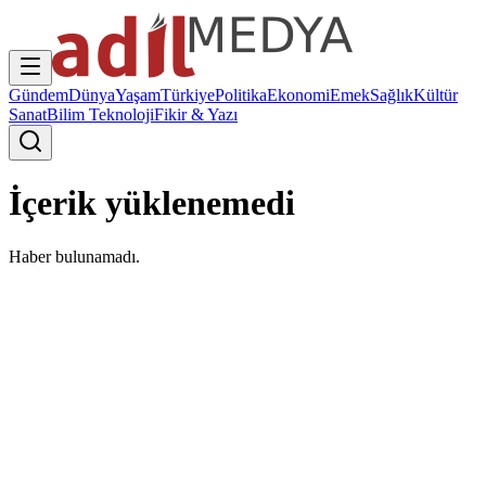
Gündem
Dünya
Yaşam
Türkiye
Politika
Ekonomi
Emek
Sağlık
Kültür
Sanat
Bilim Teknoloji
Fikir & Yazı
İçerik yüklenemedi
Haber bulunamadı.