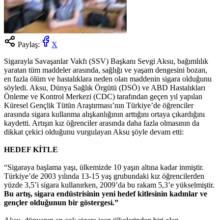
Paylaş:
X
Sigarayla Savaşanlar Vakfı (SSV) Başkanı Sevgi Aksu, bağımlılık
yaratan tüm maddeler arasında, sağlığı ve yaşam dengesini bozan,
en fazla ölüm ve hastalıklara neden olan maddenin sigara olduğunu
söyledi. Aksu, Dünya Sağlık Örgütü (DSÖ) ve ABD Hastalıkları
Önleme ve Kontrol Merkezi (CDC) tarafından geçen yıl yapılan
Küresel Gençlik Tütün Araştırması’nın Türkiye’de öğrenciler
arasında sigara kullanma alışkanlığının arttığını ortaya çıkardığını
kaydetti. Artışın kız öğrenciler arasında daha fazla olmasının da
dikkat çekici olduğunu vurgulayan Aksu şöyle devam etti:
HEDEF KİTLE
“Sigaraya başlama yaşı, ülkemizde 10 yaşın altına kadar inmiştir.
Türkiye’de 2003 yılında 13-15 yaş grubundaki kız öğrencilerden
yüzde 3,5’i sigara kullanırken, 2009’da bu rakam 5,3’e yükselmiştir.
Bu artış, sigara endüstrisinin yeni hedef kitlesinin kadınlar ve
gençler olduğunun bir göstergesi.”