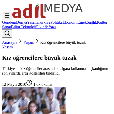
Gündem
Dünya
Yaşam
Türkiye
Politika
Ekonomi
Emek
Sağlık
Kültür
Sanat
Bilim Teknoloji
Fikir & Yazı
Anasayfa
Yaşam
Kız öğrencilere büyük tuzak
Yaşam
Kız öğrencilere büyük tuzak
Türkiye'de kız öğrenciler arasındaki sigara kullanma alışkanlığının
son yıllarda artış gösterdiği bildirildi.
12 Mayıs 2010
1
dk okuma