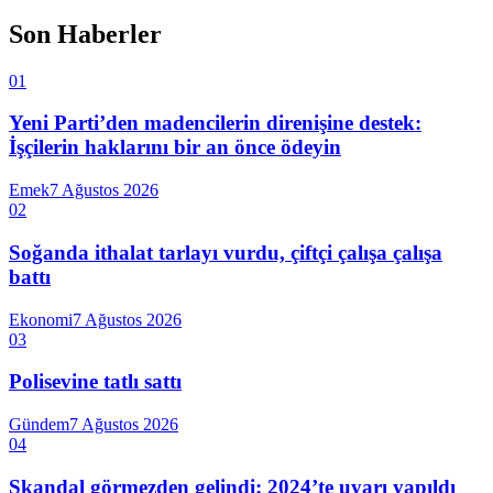
Son Haberler
01
Yeni Parti’den madencilerin direnişine destek:
İşçilerin haklarını bir an önce ödeyin
Emek
7 Ağustos 2026
02
Soğanda ithalat tarlayı vurdu, çiftçi çalışa çalışa
battı
Ekonomi
7 Ağustos 2026
03
Polisevine tatlı sattı
Gündem
7 Ağustos 2026
04
Skandal görmezden gelindi: 2024’te uyarı yapıldı