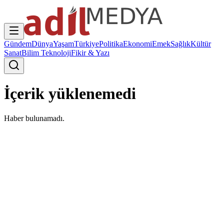
Gündem
Dünya
Yaşam
Türkiye
Politika
Ekonomi
Emek
Sağlık
Kültür
Sanat
Bilim Teknoloji
Fikir & Yazı
İçerik yüklenemedi
Haber bulunamadı.