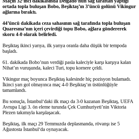
Maçın 32’inci dakikasında Delgado’nun sağ taraftan yaptığı
ortada topla buluşan Bobo, Beşiktaş’ın 3’üncü golünü Vikingur
ağlarına bıraktı.
44’üncü dakikada ceza sahasının sağ tarafında topla buluşan
Quaresma’nın içeri çevirdiği topu Bobo, ağlara göndererek
skoru 4-0 olarak belirledi.
Beşiktaş ikinci yarıya, ilk yarıya oranla daha düşük bir tempoda
başladı.
61. dakikada Bobo’nun verdiği pasla kaleciyle karşı karşıya kalan
Nihat’ın vuruşunda, kaleci Turi, topu kornere çeldi.
Vikingur maç boyunca Beşiktaş kalesinde hiç pozisyon bulamadı.
İkinci yarı gol olmayınca maç 4-0 Beşiktaş‘ın üstünlüğüyle
tamamlandı.
Bu sonuçla, İstanbul‘daki ilk maçı da 3-0 kazanan Beşiktaş, UEFA
Avrupa Ligi 3. ön eleme turunda Çek Cumhuriyeti’nin Viktoria
Plezen takımıyla karşılaşacak.
Beşiktaş, ilk maçı 29 Temmuzda deplasmanda, rövanşı ise 5
Ağustosta İstanbul‘da oynayacak.