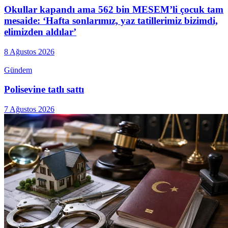
Okullar kapandı ama 562 bin MESEM’li çocuk tam
mesaide: ‘Hafta sonlarımız, yaz tatillerimiz bizimdi,
elimizden aldılar’
8 Ağustos 2026
Gündem
Polisevine tatlı sattı
7 Ağustos 2026