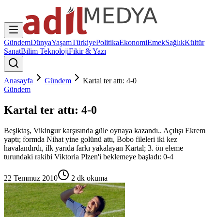
Gündem
Dünya
Yaşam
Türkiye
Politika
Ekonomi
Emek
Sağlık
Kültür
Sanat
Bilim Teknoloji
Fikir & Yazı
Anasayfa
Gündem
Kartal ter attı: 4-0
Gündem
Kartal ter attı: 4-0
Beşiktaş, Vikingur karşısında güle oynaya kazandı.. Açılışı Ekrem
yaptı; formda Nihat yine golünü attı, Bobo fileleri iki kez
havalandırdı, ilk yarıda farkı yakalayan Kartal; 3. ön eleme
turundaki rakibi Viktoria Plzen'i beklemeye başladı: 0-4
22 Temmuz 2010
2
dk okuma