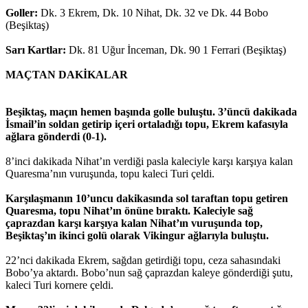
Goller:
Dk. 3 Ekrem, Dk. 10 Nihat, Dk. 32 ve Dk. 44 Bobo
(Beşiktaş)
Sarı Kartlar:
Dk. 81 Uğur İnceman, Dk. 90 1 Ferrari (Beşiktaş)
MAÇTAN DAKİKALAR
Beşiktaş, maçın hemen başında golle buluştu. 3’üncü dakikada
İsmail’in soldan getirip içeri ortaladığı topu, Ekrem kafasıyla
ağlara gönderdi (0-1).
8’inci dakikada Nihat’ın verdiği pasla kaleciyle karşı karşıya kalan
Quaresma’nın vuruşunda, topu kaleci Turi çeldi.
Karşılaşmanın 10’uncu dakikasında sol taraftan topu getiren
Quaresma, topu Nihat’ın önüne bıraktı. Kaleciyle sağ
çaprazdan karşı karşıya kalan Nihat’ın vuruşunda top,
Beşiktaş’ın ikinci golü olarak Vikingur ağlarıyla buluştu.
22’nci dakikada Ekrem, sağdan getirdiği topu, ceza sahasındaki
Bobo’ya aktardı. Bobo’nun sağ çaprazdan kaleye gönderdiği şutu,
kaleci Turi kornere çeldi.