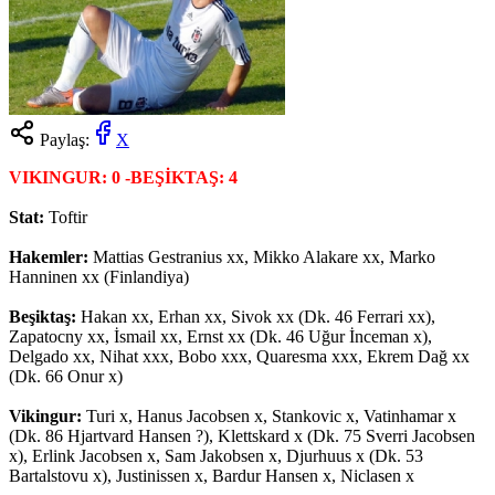
Paylaş:
X
VIKINGUR: 0 -BEŞİKTAŞ: 4
Stat:
Toftir
Hakemler:
Mattias Gestranius xx, Mikko Alakare xx, Marko
Hanninen xx (Finlandiya)
Beşiktaş:
Hakan xx, Erhan xx, Sivok xx (Dk. 46 Ferrari xx),
Zapatocny xx, İsmail xx, Ernst xx (Dk. 46 Uğur İnceman x),
Delgado xx, Nihat xxx, Bobo xxx, Quaresma xxx, Ekrem Dağ xx
(Dk. 66 Onur x)
Vikingur:
Turi x, Hanus Jacobsen x, Stankovic x, Vatinhamar x
(Dk. 86 Hjartvard Hansen ?), Klettskard x (Dk. 75 Sverri Jacobsen
x), Erlink Jacobsen x, Sam Jakobsen x, Djurhuus x (Dk. 53
Bartalstovu x), Justinissen x, Bardur Hansen x, Niclasen x