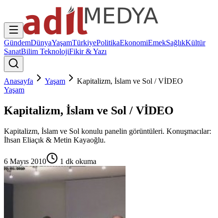
Gündem
Dünya
Yaşam
Türkiye
Politika
Ekonomi
Emek
Sağlık
Kültür
Sanat
Bilim Teknoloji
Fikir & Yazı
Anasayfa
Yaşam
Kapitalizm, İslam ve Sol / VİDEO
Yaşam
Kapitalizm, İslam ve Sol / VİDEO
Kapitalizm, İslam ve Sol konulu panelin görüntüleri. Konuşmacılar:
İhsan Eliaçık & Metin Kayaoğlu.
6 Mayıs 2010
1
dk okuma