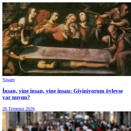
Yaşam
İnsan, yine insan, yine insan: Giyiniyorum öyleyse
var mıyım?
26 Temmuz 2026