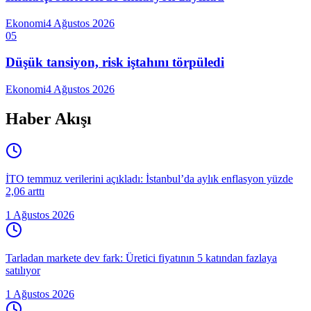
Ekonomi
4 Ağustos 2026
05
Düşük tansiyon, risk iştahını törpüledi
Ekonomi
4 Ağustos 2026
Haber Akışı
İTO temmuz verilerini açıkladı: İstanbul’da aylık enflasyon yüzde
2,06 arttı
1 Ağustos 2026
Tarladan markete dev fark: Üretici fiyatının 5 katından fazlaya
satılıyor
1 Ağustos 2026