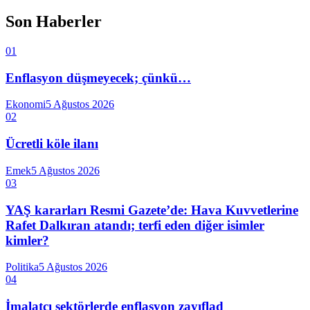
Son Haberler
01
Enflasyon düşmeyecek; çünkü…
Ekonomi
5 Ağustos 2026
02
Ücretli köle ilanı
Emek
5 Ağustos 2026
03
YAŞ kararları Resmi Gazete’de: Hava Kuvvetlerine
Rafet Dalkıran atandı; terfi eden diğer isimler
kimler?
Politika
5 Ağustos 2026
04
İmalatçı sektörlerde enflasyon zayıflad