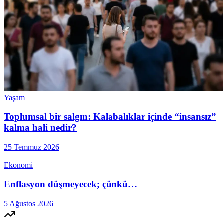
Yaşam
Toplumsal bir salgın: Kalabalıklar içinde “insansız”
kalma hali nedir?
25 Temmuz 2026
Ekonomi
Enflasyon düşmeyecek; çünkü…
5 Ağustos 2026