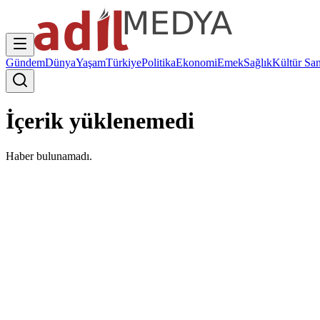
Gündem
Dünya
Yaşam
Türkiye
Politika
Ekonomi
Emek
Sağlık
Kültür San
İçerik yüklenemedi
Haber bulunamadı.