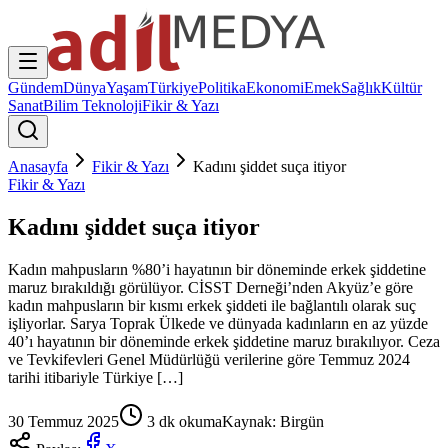
Gündem
Dünya
Yaşam
Türkiye
Politika
Ekonomi
Emek
Sağlık
Kültür
Sanat
Bilim Teknoloji
Fikir & Yazı
Anasayfa
Fikir & Yazı
Kadını şiddet suça itiyor
Fikir & Yazı
Kadını şiddet suça itiyor
Kadın mahpusların %80’i hayatının bir döneminde erkek şiddetine
maruz bırakıldığı görülüyor. CİSST Derneği’nden Akyüz’e göre
kadın mahpusların bir kısmı erkek şiddeti ile bağlantılı olarak suç
işliyorlar. Sarya Toprak Ülkede ve dünyada kadınların en az yüzde
40’ı hayatının bir döneminde erkek şiddetine maruz bırakılıyor. Ceza
ve Tevkifevleri Genel Müdürlüğü verilerine göre Temmuz 2024
tarihi itibariyle Türkiye […]
30 Temmuz 2025
3
dk okuma
Kaynak:
Birgün