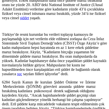
gösteriyor. Erkek mahpusların daha önce şiddete maruz bırakılma
oranı ise yüzde 20. ABD’deki National Institute of Justice (Ulusal
Adalet Enstitüsü) verilerine göre kadınların yüzde 43’ü çocuklukta
fiziksel veya cinsel istismara maruz bırakıldı, yüzde 34’ü ise fiziksel
veya cinsel
şiddet
yaşadı.
Türkiye’de resmi kurumlar bu verileri toplayıp kamuoyu ile
paylaşmadığı için net verilerin elde edilmesi zorlaşsa da Ceza İnfaz
Sisteminde Sivil Toplum Derneği’nden (CİSST) Özge Akyüz’e göre
kadın mahpusların hepsi hayatında en az 1 kere erkek şiddetine
maruz bırakılıyor. Akyüz, “Kadınların birçoğu yaşamının bir
döneminde şiddete maruz bırakılıyor. Bu oran mahpuslarda da
yüksek. Kadınlar hapishaneye daha önce yaşadıkları şiddet kaynaklı
travmalarıyla birlikte giriyor. Mahpusların bir kısmı ise
hapsedilmeden önce karşılaştıkları eril şiddet ile bağlantılı olarak
yasalarca
suç
sayılan fiilleri işliyorlar” dedi.
6284 Sayılı Kanun ile kurulan Şiddet Önleme ve İzleme
Merkezlerinin (ŞÖNİM) görevleri arasında şiddete maruz
bırakılmış kadınlara psikososyal destek sağlamak olduğunu
kaydeden Akyüz, “Ancak hapishanelerde şiddet geçmişi olan
kadınları güçlendirmeye yönelik herhangi bir çalışma yapılmıyor”
dedi. Eril şiddete karşı mücadelede vakaların tespit edilmesinin çok
önem taşıdığını belirten Akyüz, “Türkiye hapishanelerinde özellikle