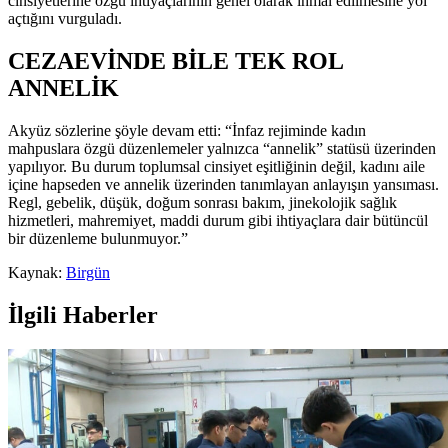
cinsiyetlerine özgü ihtiyaçlarının genel olarak ihmal edilmesine yol
açtığını vurguladı.
CEZAEVİNDE BİLE TEK ROL
ANNELİK
Akyüz sözlerine şöyle devam etti: “İnfaz rejiminde kadın
mahpuslara özgü düzenlemeler yalnızca “annelik” statüsü üzerinden
yapılıyor. Bu durum toplumsal cinsiyet eşitliğinin değil, kadını aile
içine hapseden ve annelik üzerinden tanımlayan anlayışın yansıması.
Regl, gebelik, düşük, doğum sonrası bakım, jinekolojik sağlık
hizmetleri, mahremiyet, maddi durum gibi ihtiyaçlara dair bütüncül
bir düzenleme bulunmuyor.”
Kaynak:
Birgün
İlgili Haberler