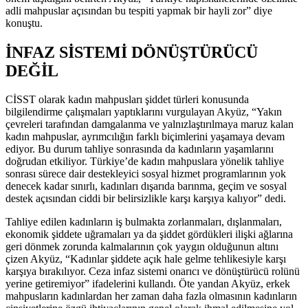
adli mahpuslar açısından bu tespiti yapmak bir hayli zor” diye
konuştu.
İNFAZ SİSTEMİ DÖNÜŞTÜRÜCÜ
DEĞİL
CİSST olarak kadın mahpusları şiddet türleri konusunda
bilgilendirme çalışmaları yaptıklarını vurgulayan Akyüz, “Yakın
çevreleri tarafından damgalanma ve yalnızlaştırılmaya maruz kalan
kadın mahpuslar, ayrımcılığın farklı biçimlerini yaşamaya devam
ediyor. Bu durum tahliye sonrasında da kadınların yaşamlarını
doğrudan etkiliyor. Türkiye’de kadın mahpuslara yönelik tahliye
sonrası sürece dair destekleyici sosyal hizmet programlarının yok
denecek kadar sınırlı, kadınları dışarıda barınma, geçim ve sosyal
destek açısından ciddi bir belirsizlikle karşı karşıya kalıyor” dedi.
Tahliye edilen kadınların iş bulmakta zorlanmaları, dışlanmaları,
ekonomik şiddete uğramaları ya da şiddet gördükleri ilişki ağlarına
geri dönmek zorunda kalmalarının çok yaygın olduğunun altını
çizen Akyüz, “Kadınlar şiddete açık hale gelme tehlikesiyle karşı
karşıya bırakılıyor. Ceza infaz sistemi onarıcı ve dönüştürücü rolünü
yerine getiremiyor” ifadelerini kullandı. Öte yandan Akyüz, erkek
mahpusların kadınlardan her zaman daha fazla olmasının kadınların