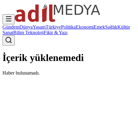
Gündem
Dünya
Yaşam
Türkiye
Politika
Ekonomi
Emek
Sağlık
Kültür
Sanat
Bilim Teknoloji
Fikir & Yazı
İçerik yüklenemedi
Haber bulunamadı.