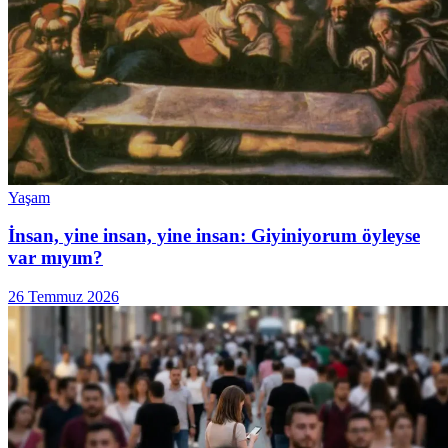
Yaşam
İnsan, yine insan, yine insan: Giyiniyorum öyleyse
var mıyım?
26 Temmuz 2026