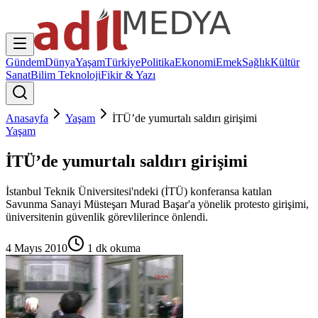
Gündem
Dünya
Yaşam
Türkiye
Politika
Ekonomi
Emek
Sağlık
Kültür
Sanat
Bilim Teknoloji
Fikir & Yazı
Anasayfa
Yaşam
İTÜ’de yumurtalı saldırı girişimi
Yaşam
İTÜ’de yumurtalı saldırı girişimi
İstanbul Teknik Üniversitesi'ndeki (İTÜ) konferansa katılan
Savunma Sanayi Müsteşarı Murad Başar'a yönelik protesto girişimi,
üniversitenin güvenlik görevlilerince önlendi.
4 Mayıs 2010
1
dk okuma