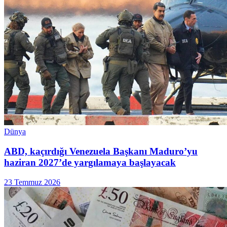
Dünya
ABD, kaçırdığı Venezuela Başkanı Maduro’yu
haziran 2027’de yargılamaya başlayacak
23 Temmuz 2026