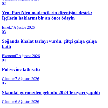
02
Yeni Parti’den madencilerin direnişine destek:
İşçilerin haklarını bir an önce ödeyin
Emek
7 Ağustos 2026
03
Soğanda ithalat tarlayı vurdu, çiftçi çalışa çalışa
battı
Ekonomi
7 Ağustos 2026
04
Polisevine tatlı sattı
Gündem
7 Ağustos 2026
05
Skandal görmezden gelindi: 2024’te uyarı yapıldı
Gündem
6 Ağustos 2026