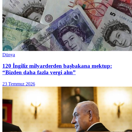
Dünya
120 İngiliz milyarderden başbakana mektup:
“Bizden daha fazla vergi alın”
23 Temmuz 2026