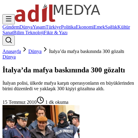
Gündem
Dünya
Yaşam
Türkiye
Politika
Ekonomi
Emek
Sağlık
Kültür
Sanat
Bilim Teknoloji
Fikir & Yazı
Anasayfa
Dünya
İtalya’da mafya baskınında 300 gözaltı
Dünya
İtalya’da mafya baskınında 300 gözaltı
İtalyan polisi, ülkede mafya karşıtı operasyonların en büyüklerinden
birini düzenledi ve yaklaşık 300 kişiyi gözaltına aldı.
15 Temmuz 2010
1
dk okuma