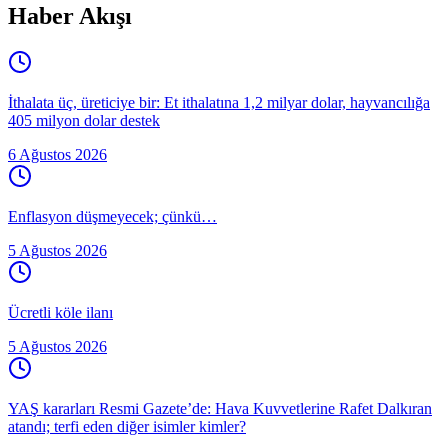
Haber Akışı
İthalata üç, üreticiye bir: Et ithalatına 1,2 milyar dolar, hayvancılığa
405 milyon dolar destek
6 Ağustos 2026
Enflasyon düşmeyecek; çünkü…
5 Ağustos 2026
Ücretli köle ilanı
5 Ağustos 2026
YAŞ kararları Resmi Gazete’de: Hava Kuvvetlerine Rafet Dalkıran
atandı; terfi eden diğer isimler kimler?