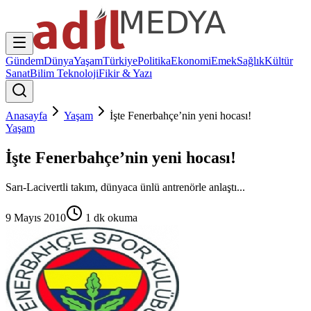
Gündem
Dünya
Yaşam
Türkiye
Politika
Ekonomi
Emek
Sağlık
Kültür
Sanat
Bilim Teknoloji
Fikir & Yazı
Anasayfa
Yaşam
İşte Fenerbahçe’nin yeni hocası!
Yaşam
İşte Fenerbahçe’nin yeni hocası!
Sarı-Lacivertli takım, dünyaca ünlü antrenörle anlaştı...
9 Mayıs 2010
1
dk okuma