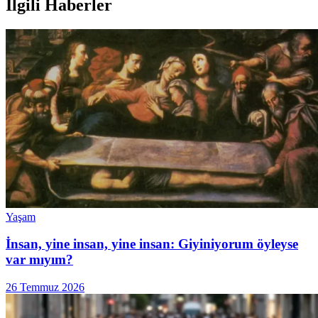
İlgili Haberler
Yaşam
İnsan, yine insan, yine insan: Giyiniyorum öyleyse
var mıyım?
26 Temmuz 2026