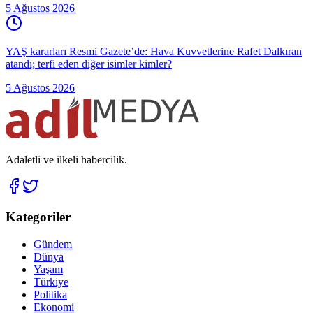
5 Ağustos 2026
YAŞ kararları Resmi Gazete’de: Hava Kuvvetlerine Rafet Dalkıran
atandı; terfi eden diğer isimler kimler?
5 Ağustos 2026
Adaletli ve ilkeli habercilik.
Kategoriler
Gündem
Dünya
Yaşam
Türkiye
Politika
Ekonomi