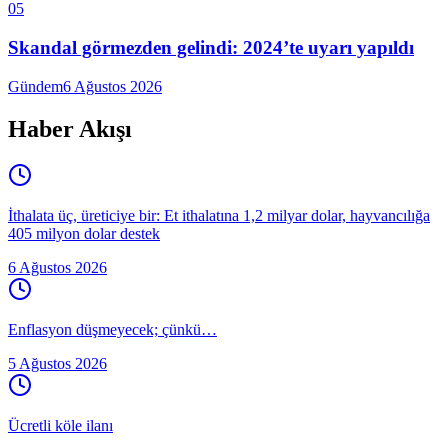
05
Skandal görmezden gelindi: 2024’te uyarı yapıldı
Gündem
6 Ağustos 2026
Haber Akışı
İthalata üç, üreticiye bir: Et ithalatına 1,2 milyar dolar, hayvancılığa
405 milyon dolar destek
6 Ağustos 2026
Enflasyon düşmeyecek; çünkü…
5 Ağustos 2026
Ücretli köle ilanı