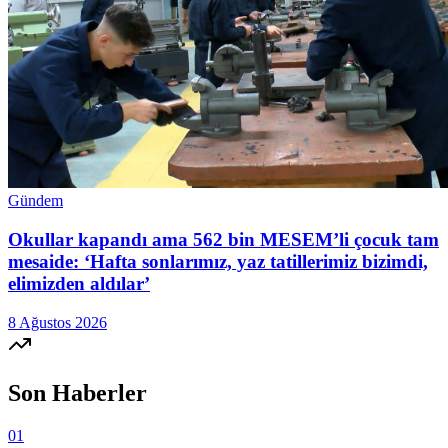
Gündem
Okullar kapandı ama 562 bin MESEM’li çocuk tam
mesaide: ‘Hafta sonlarımız, yaz tatillerimiz bizimdi,
elimizden aldılar’
8 Ağustos 2026
Son Haberler
01