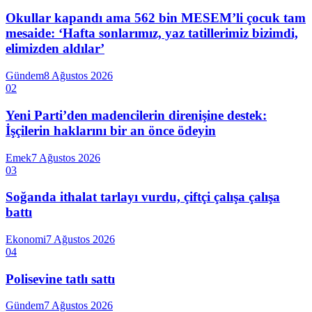
Okullar kapandı ama 562 bin MESEM’li çocuk tam
mesaide: ‘Hafta sonlarımız, yaz tatillerimiz bizimdi,
elimizden aldılar’
Gündem
8 Ağustos 2026
02
Yeni Parti’den madencilerin direnişine destek:
İşçilerin haklarını bir an önce ödeyin
Emek
7 Ağustos 2026
03
Soğanda ithalat tarlayı vurdu, çiftçi çalışa çalışa
battı
Ekonomi
7 Ağustos 2026
04
Polisevine tatlı sattı
Gündem
7 Ağustos 2026