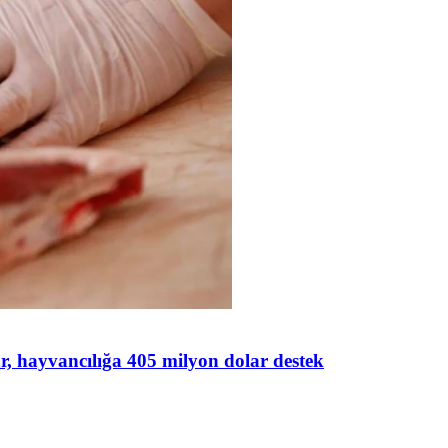
lar, hayvancılığa 405 milyon dolar destek