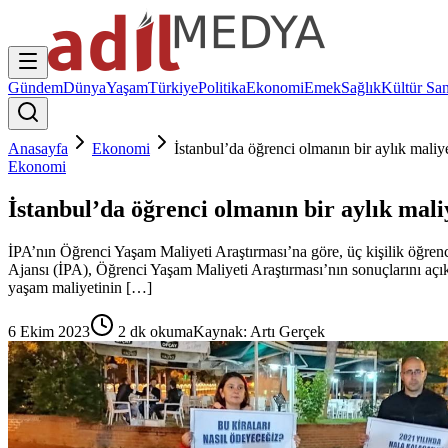
Gündem
Dünya
Yaşam
Türkiye
Politika
Ekonomi
Emek
Sağlık
Kültür San
Anasayfa
Ekonomi
İstanbul’da öğrenci olmanın bir aylık maliyet
Ekonomi
İstanbul’da öğrenci olmanın bir aylık maliy
İPA’nın Öğrenci Yaşam Maliyeti Araştırması’na göre, üç kişilik öğrenc
Ajansı (İPA), Öğrenci Yaşam Maliyeti Araştırması’nın sonuçlarını açıkla
yaşam maliyetinin […]
6 Ekim 2023
2
dk okuma
Kaynak:
Artı Gerçek