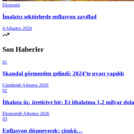
Ekonomi
İmalatçı sektörlerde enflasyon zayıflad
4 Ağustos 2026
Son Haberler
01
Skandal görmezden gelindi: 2024’te uyarı yapıldı
Gündem
6 Ağustos 2026
02
İthalata üç, üreticiye bir: Et ithalatına 1,2 milyar do
Ekonomi
6 Ağustos 2026
03
Enflasyon düşmeyecek; çünkü…