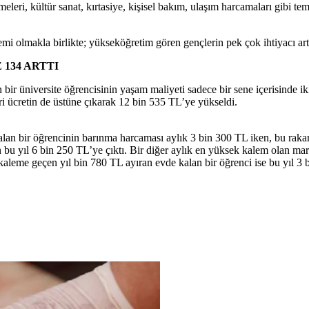
eri, kültür sanat, kırtasiye, kişisel bakım, ulaşım harcamaları gibi tem
 olmakla birlikte; yükseköğretim gören gençlerin pek çok ihtiyacı artan 
 134 ARTTI
ir üniversite öğrencisinin yaşam maliyeti sadece bir sene içerisinde iki 
ari ücretin de üstüne çıkarak 12 bin 535 TL’ye yükseldi.
an bir öğrencinin barınma harcaması aylık 3 bin 300 TL iken, bu rakam 
 bu yıl 6 bin 250 TL’ye çıktı. Bir diğer aylık en yüksek kalem olan ma
kaleme geçen yıl bin 780 TL ayıran evde kalan bir öğrenci ise bu yıl 3