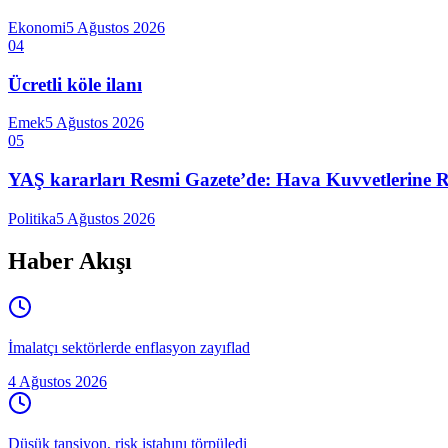
Ekonomi
5 Ağustos 2026
04
Ücretli köle ilanı
Emek
5 Ağustos 2026
05
YAŞ kararları Resmi Gazete’de: Hava Kuvvetlerine Raf
Politika
5 Ağustos 2026
Haber Akışı
İmalatçı sektörlerde enflasyon zayıflad
4 Ağustos 2026
Düşük tansiyon, risk iştahını törpüledi