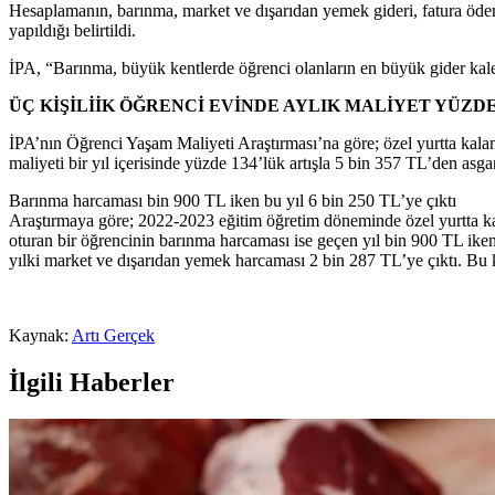
Hesaplamanın, barınma, market ve dışarıdan yemek gideri, fatura ödemel
yapıldığı belirtildi.
İPA, “Barınma, büyük kentlerde öğrenci olanların en büyük gider kalemi
ÜÇ KİŞİLİİK ÖĞRENCİ EVİNDE AYLIK MALİYET YÜZDE
İPA’nın Öğrenci Yaşam Maliyeti Araştırması’na göre; özel yurtta kalan b
maliyeti bir yıl içerisinde yüzde 134’lük artışla 5 bin 357 TL’den asg
Barınma harcaması bin 900 TL iken bu yıl 6 bin 250 TL’ye çıktı
Araştırmaya göre; 2022-2023 eğitim öğretim döneminde özel yurtta kal
oturan bir öğrencinin barınma harcaması ise geçen yıl bin 900 TL iken
yılki market ve dışarıdan yemek harcaması 2 bin 287 TL’ye çıktı. Bu 
Kaynak:
Artı Gerçek
İlgili Haberler