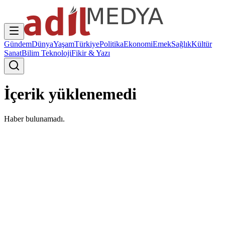
Gündem
Dünya
Yaşam
Türkiye
Politika
Ekonomi
Emek
Sağlık
Kültür
Sanat
Bilim Teknoloji
Fikir & Yazı
İçerik yüklenemedi
Haber bulunamadı.