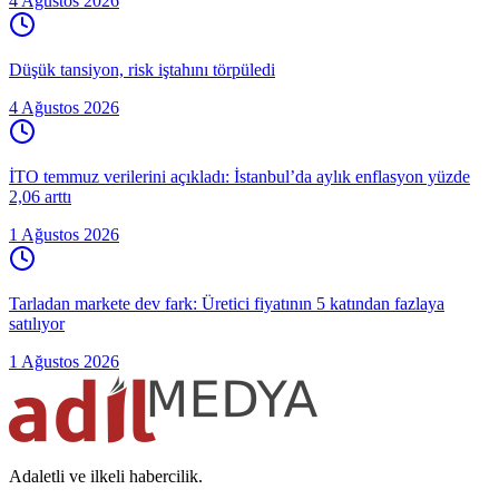
4 Ağustos 2026
Düşük tansiyon, risk iştahını törpüledi
4 Ağustos 2026
İTO temmuz verilerini açıkladı: İstanbul’da aylık enflasyon yüzde
2,06 arttı
1 Ağustos 2026
Tarladan markete dev fark: Üretici fiyatının 5 katından fazlaya
satılıyor
1 Ağustos 2026
Adaletli ve ilkeli habercilik.