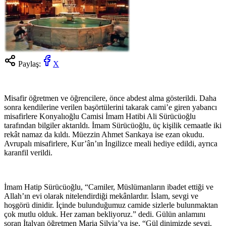
Paylaş:
X
Misafir öğretmen ve öğrencilere, önce abdest alma gösterildi. Daha
sonra kendilerine verilen başörtülerini takarak cami’e giren yabancı
misafirlere Konyalıoğlu Camisi İmam Hatibi Ali Sürücüoğlu
tarafından bilgiler aktarıldı. İmam Sürücüoğlu, üç kişilik cemaatle iki
rekât namaz da kıldı. Müezzin Ahmet Sarıkaya ise ezan okudu.
Avrupalı misafirlere, Kur’ân’ın İngilizce meali hediye edildi, ayrıca
karanfil verildi.
İmam Hatip Sürücüoğlu, “Camiler, Müslümanların ibadet ettiği ve
Allah’ın evi olarak nitelendirdiği mekânlardır. İslam, sevgi ve
hoşgörü dinidir. İçinde bulunduğumuz camide sizlerle bulunmaktan
çok mutlu olduk. Her zaman bekliyoruz.” dedi. Gülün anlamını
soran İtalyan öğretmen Maria Silvia’ya ise, “Gül dinimizde sevgi,