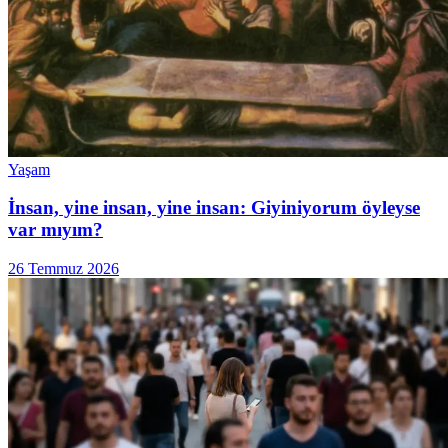
Yaşam
İnsan, yine insan, yine insan: Giyiniyorum öyleyse
var mıyım?
26 Temmuz 2026