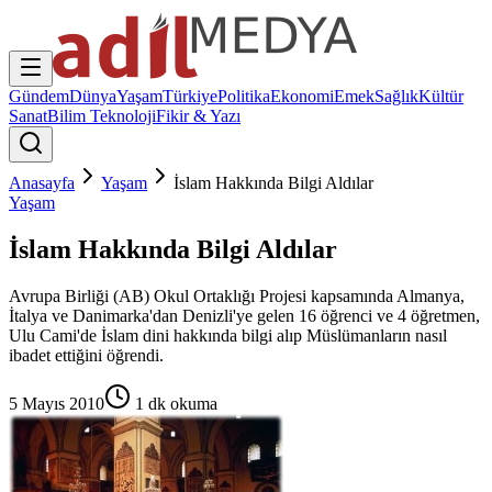
Gündem
Dünya
Yaşam
Türkiye
Politika
Ekonomi
Emek
Sağlık
Kültür
Sanat
Bilim Teknoloji
Fikir & Yazı
Anasayfa
Yaşam
İslam Hakkında Bilgi Aldılar
Yaşam
İslam Hakkında Bilgi Aldılar
Avrupa Birliği (AB) Okul Ortaklığı Projesi kapsamında Almanya,
İtalya ve Danimarka'dan Denizli'ye gelen 16 öğrenci ve 4 öğretmen,
Ulu Cami'de İslam dini hakkında bilgi alıp Müslümanların nasıl
ibadet ettiğini öğrendi.
5 Mayıs 2010
1
dk okuma