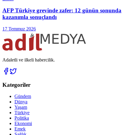
AFP Türkiye grevinde zafer: 12 günün sonunda
kazanımla sonuçlandı
17 Temmuz 2026
Adaletli ve ilkeli habercilik.
Kategoriler
Gündem
Dünya
Yaşam
Türkiye
Politika
Ekonomi
Emek
Sağlık