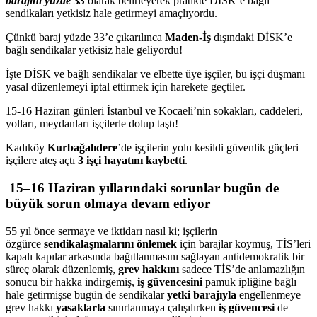
barajını yüzde 33
olarak belirleyerek pratikte DİSK’e bağlı
sendikaları yetkisiz hale getirmeyi amaçlıyordu.
Çünkü baraj yüzde 33’e çıkarılınca
Maden-İş
dışındaki DİSK’e
bağlı sendikalar yetkisiz hale geliyordu!
İşte DİSK ve bağlı sendikalar ve elbette üye işçiler, bu işçi düşmanı
yasal düzenlemeyi iptal ettirmek için harekete geçtiler.
15-16 Haziran günleri İstanbul ve Kocaeli’nin sokakları, caddeleri,
yolları, meydanları işçilerle dolup taştı!
Kadıköy
Kurbağalıdere
’de işçilerin yolu kesildi güvenlik güçleri
işçilere ateş açtı
3 işçi hayatını kaybetti
.
15
–
16 Haziran yıllarındaki sorunlar bugün de
büyük sorun olmaya devam ediyor
55 yıl önce sermaye ve iktidarı nasıl ki; işçilerin
özgürce
sendikalaşmalarını önlemek
için barajlar koymuş, TİS’leri
kapalı kapılar arkasında bağıtlanmasını sağlayan antidemokratik bir
süreç olarak düzenlemiş,
grev hakkını
sadece TİS’de anlamazlığın
sonucu bir hakka indirgemiş,
iş güvencesini
pamuk ipliğine bağlı
hale getirmişse bugün de sendikalar
yetki barajıyla
engellenmeye
grev hakkı
yasaklarla
sınırlanmaya çalışılırken
iş güvencesi
de