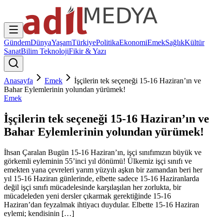
Gündem
Dünya
Yaşam
Türkiye
Politika
Ekonomi
Emek
Sağlık
Kültür
Sanat
Bilim Teknoloji
Fikir & Yazı
Anasayfa
Emek
İşçilerin tek seçeneği 15-16 Haziran’ın ve
Bahar Eylemlerinin yolundan yürümek!
Emek
İşçilerin tek seçeneği 15-16 Haziran’ın ve
Bahar Eylemlerinin yolundan yürümek!
İhsan Çaralan Bugün 15-16 Haziran’ın, işçi sınıfımızın büyük ve
görkemli eyleminin 55’inci yıl dönümü! Ülkemiz işçi sınıfı ve
emekten yana çevreleri yarım yüzyılı aşkın bir zamandan beri her
yıl 15-16 Haziran günlerinde, elbette sadece 15-16 Haziranlarda
değil işçi sınıfı mücadelesinde karşılaşılan her zorlukta, bir
mücadeleden yeni dersler çıkarmak gerektiğinde 15-16
Haziran’dan feyzalmak ihtiyacı duydular. Elbette 15-16 Haziran
eylemi; kendisinin […]