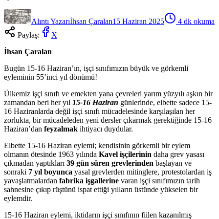
Alıntı Yazarı
İhsan Çaralan
15 Haziran 2025
4
dk okuma
Paylaş:
X
İhsan Çaralan
Bugün 15-16 Haziran’ın, işçi sınıfımızın büyük ve görkemli
eyleminin 55’inci yıl dönümü!
Ülkemiz işçi sınıfı ve emekten yana çevreleri yarım yüzyılı aşkın bir
zamandan beri her yıl
15-16 Haziran
günlerinde, elbette sadece 15-
16 Haziranlarda değil işçi sınıfı mücadelesinde karşılaşılan her
zorlukta, bir mücadeleden yeni dersler çıkarmak gerektiğinde 15-16
Haziran’dan
feyzalmak
ihtiyacı duydular.
Elbette 15-16 Haziran eylemi; kendisinin görkemli bir eylem
olmanın ötesinde 1963 yılında
Kavel işçilerinin
daha grev yasası
çıkmadan yaptıkları
39 gün süren grevlerinden
başlayan ve
sonraki
7 yıl boyunca
yasal grevlerden mitinglere, protestolardan iş
yavaşlatmalardan
fabrika işgallerine
varan işçi sınıfımızın tarih
sahnesine çıkıp rüştünü ispat ettiği yılların üstünde yükselen bir
eylemdir.
15-16 Haziran eylemi, iktidarın işçi sınıfının fiilen kazanılmış