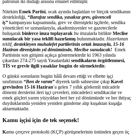
patronun iki dudağı arasına emanet edilmiştir.
Nitekim
Emek Partisi
,
ocak ayında başlatılan ve birçok sendikanın
desteklediği,
“Barajsız sendika, yasaksız grev, güvenceli
iş”
kampanyası kapsamında, grev ve direnişteki işçilerle, sendika
yöneticileri ve uzmanlarıyla, akademisyenler ve gazetecilerle
buluşarak
binlerce imza toplayarak
bu i
mzalarla birlikte
Meclise
sunulacak bir yasa teklifi hazırlamış
bulunmaktadır.
Hazırlanan
teklif,
destekleyen muhalefet partilerinin ortak imzasıyla, 15-16
Haziran direnişinin yıl dönümünde, Meclise sunulacak!
Emek
Partisinin son girişimi açıkça göstermektedir ki 1963 yılında
çıkarılan 274-275 sayılı Yasalardaki
sendikaların örgütlenmesi,
TİS ve grevle ilgili yasaklar bugün de sürmektedir.
O günkü sorunların bugün hâlâ devam ettiği ve elbette işçi
sınıfımızın
“Ben de varım”
diyerek tarih sahnesine çıkıp
Kavel
grevinden 15-16 Haziran
’a gelen 7 yıllık görkemli mücadele
dönemi derslerini ileri işçi çevreleri, mücadeleci sendikacılar ve
emek güçleri yarım yüzyıldan beri her yıl dönümünde ve her ihtiyaç
duyduklarında yeniden yeniden gündeme alıp kuşaktan kuşağa
aktarmaktadır.
Kamu işçisi için de tek seçenek!
K
amu çerçeve protokolü (KÇP) görüşmelerinin üstünden geçen üç