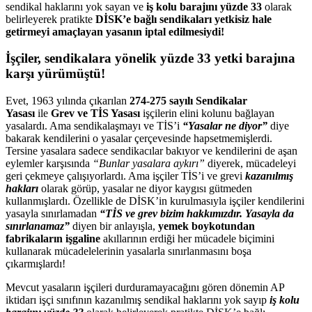
sendikal haklarını yok sayan ve
iş kolu barajını yüzde 33
olarak
belirleyerek pratikte
DİSK’e bağlı sendikaları yetkisiz hale
getirmeyi amaçlayan yasanın iptal edilmesiydi!
İşçiler, sendikalara yönelik yüzde 33 yetki barajına
karşı yürümüştü!
Evet, 1963 yılında çıkarılan
274-275 sayılı Sendikalar
Yasası
ile
Grev ve TİS Yasası
işçilerin elini kolunu bağlayan
yasalardı. Ama sendikalaşmayı ve TİS’i
“Yasalar ne diyor”
diye
bakarak kendilerini o yasalar çerçevesinde hapsetmemişlerdi.
Tersine yasalara sadece sendikacılar bakıyor ve kendilerini de aşan
eylemler karşısında
“Bunlar yasalara aykırı”
diyerek, mücadeleyi
geri çekmeye çalışıyorlardı. Ama işçiler TİS’i ve grevi
kazanılmış
hakları
olarak görüp, yasalar ne diyor kaygısı gütmeden
kullanmışlardı. Özellikle de DİSK’in kurulmasıyla işçiler kendilerini
yasayla sınırlamadan
“TİS ve grev bizim hakkımızdır. Yasayla da
sınırlanamaz”
diyen bir anlayışla,
yemek boykotundan
fabrikaların işgaline
akıllarının erdiği her mücadele biçimini
kullanarak mücadelelerinin yasalarla sınırlanmasını boşa
çıkarmışlardı!
Mevcut yasaların işçileri durduramayacağını gören dönemin AP
iktidarı işçi sınıfının kazanılmış sendikal haklarını yok sayıp
iş kolu