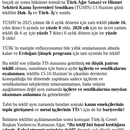
buçuk ay sonra hükümet temsilcisi
Türk Ağır Sanayi
ve Hizmet
Sektörü
Kamu İşverenleri Sendikası
(TÜHİS) 13 Haziran günü
teklifini
Hak
–
İş
ve
Türk
–
İş
’e sundu.
TÜHİS’in 2025 yılının ilk 6 aylık dönemi için zam teklifi
yüzde 16
,
yılın ikinci 6 ayında ise
yüzde 8
oldu.
2026 yılı
için ise ücret zammı
teklifi ilk 6 ay için
yüzde 7
ikinci 6 aylık dönem için ise
yüzde
5
oldu!
TÜİK’in maniple enflasyonunun bile yıllık ortalamasının altında
kalan ve
Erdoğan-Şimşek programı
için tam uyumlu bir teklif!
Bu teklif son yıllarda TİS masasına getirilmiş
en düşük patron
teklifi
olması, sunulması için bunca aydır
işçilerin ve sendikalarını
oyalanması
, teklifin 15-16 Haziran’ın çıkarılan derslerini
konuşulduğu bir dönemde yapılması sadece işçilerin ve
sendikalarının taleplerinin umursanmaması, hatta onların
aşağılanması değil aynı zamanda
işçilere ve sendikalarına meydan
okunması anlamına
da gelmektedir!
Tabii bu teklif aynı zamanda bundan sonraki
kamu emekçilerinin
toplu görüşmesi
ve
metal işçilerinin TİS
’i için de bir
bariyerdir!
İktidarın teklifini açıklamasından sonra konuşan Türk-İş Genel
Başkan Yardımcısı Ramazan Ağar,
“Bu teklif bizi hayal kırıklığına
uğrattı. Kabul etmemiz mümkün değil”
diyerek çok düşük profilli