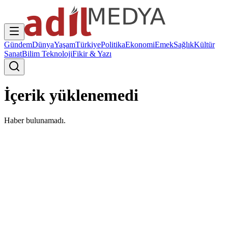
Gündem
Dünya
Yaşam
Türkiye
Politika
Ekonomi
Emek
Sağlık
Kültür
Sanat
Bilim Teknoloji
Fikir & Yazı
İçerik yüklenemedi
Haber bulunamadı.