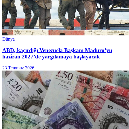
Dünya
ABD, kaçırdığı Venezuela Başkanı Maduro’yu
haziran 2027’de yargılamaya başlayacak
23 Temmuz 2026