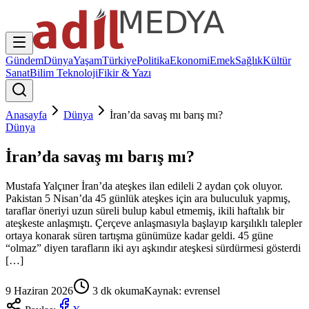
Gündem
Dünya
Yaşam
Türkiye
Politika
Ekonomi
Emek
Sağlık
Kültür
Sanat
Bilim Teknoloji
Fikir & Yazı
Anasayfa
Dünya
İran’da savaş mı barış mı?
Dünya
İran’da savaş mı barış mı?
Mustafa Yalçıner İran’da ateşkes ilan edileli 2 aydan çok oluyor.
Pakistan 5 Nisan’da 45 günlük ateşkes için ara buluculuk yapmış,
taraflar öneriyi uzun süreli bulup kabul etmemiş, ikili haftalık bir
ateşkeste anlaşmıştı. Çerçeve anlaşmasıyla başlayıp karşılıklı talepler
ortaya konarak süren tartışma günümüze kadar geldi. 45 güne
“olmaz” diyen tarafların iki ayı aşkındır ateşkesi sürdürmesi gösterdi
[…]
9 Haziran 2026
3
dk okuma
Kaynak:
evrensel