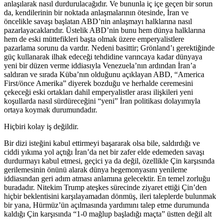
anlaşılarak nasıl durdurulacağıdır. Ve bununla iç içe geçen bir sorun
da, kendilerinin bir noktada anlaşmalarının ötesinde, İran ve
öncelikle savaşı başlatan ABD’nin anlaşmayı halklarına nasıl
pazarlayacaklarıdır. Üstelik ABD’nin bunu hem dünya halklarına
hem de eski müttefikleri başta olmak üzere emperyalistlere
pazarlama sorunu da vardır. Nedeni basittir; Grönland’ı gerektiğinde
güç kullanarak ilhak edeceği tehdidine varıncaya kadar dünyaya
yeni bir düzen verme iddiasıyla Venezuela’nın ardından İran’a
saldıran ve sırada Küba’nın olduğunu açıklayan ABD, “America
First/önce Amerika” diyerek bozduğu ve herhalde ceremesini
çekeceği eski ortakları dahil emperyalistler arası ilişkileri yeni
koşullarda nasıl sürdüreceğini “yeni” İran politikası dolayımıyla
ortaya koymak durumundadır.
Hiçbiri kolay iş değildir.
Bir dizi isteğini kabul ettirmeyi başararak olsa bile, saldırdığı ve
ciddi yıkıma yol açtığı İran’da net bir zafer elde edemeden savaşı
durdurmayı kabul etmesi, geçici ya da değil, özellikle Çin karşısında
gerilemesinin önünü alarak dünya hegemonyasını yenileme
iddiasından geri adım atması anlamına gelecektir. En temel zorluğu
buradadır. Nitekim Trump ateşkes sürecinde ziyaret ettiği Çin’den
hiçbir beklentisini karşılayamadan dönmüş, ileri taleplerde bulunmak
bir yana, Hürmüz’ün açılmasında yardımını talep etme durumunda
kaldığı Çin karşısında “1-0 mağlup başladığı maçta” üstten değil alt