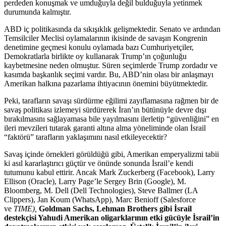
perdeden konuşmak ve umduğuyla değil bulduğuyla yetinmek
durumunda kalmıştır.
ABD iç politikasında da sıkışıklık gelişmektedir. Senato ve ardından
Temsilciler Meclisi oylamalarının ikisinde de savaşın Kongrenin
denetimine geçmesi konulu oylamada bazı Cumhuriyetçiler,
Demokratlarla birlikte oy kullanarak Trump’ın çoğunluğu
kaybetmesine neden olmuştur. Süren seçimlerde Trump zordadır ve
kasımda başkanlık seçimi vardır. Bu, ABD’nin olası bir anlaşmayı
Amerikan halkına pazarlama ihtiyacının önemini büyütmektedir.
Peki, tarafların savaşı sürdürme eğilimi zayıflamasına rağmen bir de
savaş politikası izlemeyi sürdürerek İran’ın bütünüyle devre dışı
bırakılmasını sağlayamasa bile yayılmasını ilerletip “güvenliğini” en
ileri mevzileri tutarak garanti altına alma yöneliminde olan İsrail
“faktörü” tarafların yaklaşımını nasıl etkileyecektir?
Savaş içinde örnekleri görüldüğü gibi, Amerikan emperyalizmi tabii
ki asıl kararlaştırıcı güçtür ve önünde sonunda İsrail’e kendi
tutumunu kabul ettirir. Ancak Mark Zuckerberg (Facebook), Larry
Ellison (Oracle), Larry Page’le Sergey Brin (Google), M.
Bloomberg, M. Dell (Dell Technologies), Steve Ballmer (LA
Clippers), Jan Koum (WhatsApp), Marc Benioff (Salesforce
ve
TIME)
,
Goldman Sachs
,
Lehman Brothers gibi İsrail
destekçisi Yahudi Amerikan oligarklarının etki gücüyle İsrail’in