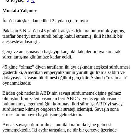
Paylaş:
X
Mustafa Yalçıner
İran’da ateşkes ilan edileli 2 aydan çok oluyor.
Pakistan 5 Nisan’da 45 günlük ateşkes için ara buluculuk yapmış,
taraflar öneriyi uzun süreli bulup kabul etmemiş, ikili haftalık bir
ateşkeste anlaşmıştı.
Çerçeve anlaşmasıyla başlayıp karşılıklı talepler ortaya konarak
süren tartışma günümüze kadar geldi.
45 güne “olmaz” diyen tarafların iki ayı aşkındır ateşkesi sürdürmesi
gösterdi ki, Amerikan emperyalizminin yürüttüğü İran’a saldırı ve
dolayısıyla savaşın bitirilmesi eğilimi gerçektir. Aslında “uzatmalar”
oynanmaktadır.
Birden çok nedenle ABD’nin savaşı sürdürmemek işine gelmez
olmuştur. İran zaten başından beri ABD’yi yeneceği iddiasında
bulunmamış, egemenliğini korumayı ileri sürmüş, ABD’yi savaşı
sürdüremez kılmayı öngören bir strateji izlemişti. Savaşın sona
ermesi onun haydi haydi işine gelmektedir.
Ancak savaşın durdurulmasının iki tarafın da işine gelmesi
yetmemektedir. İki aydır tartışılan, ne tür bir çerçeve üzerinde