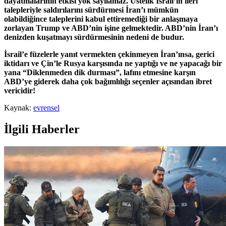
dayatmalarının etkisi yok sayılamaz. Üstelik İsrail’in ileri
talepleriyle saldırılarını sürdürmesi İran’ı mümkün
olabildiğince taleplerini kabul ettiremediği bir anlaşmaya
zorlayan Trump ve ABD’nin işine gelmektedir. ABD’nin İran’ı
denizden kuşatmayı sürdürmesinin nedeni de budur.
İsrail’e füzelerle yanıt vermekten çekinmeyen İran’ınsa, gerici
iktidarı ve Çin’le Rusya karşısında ne yaptığı ve ne yapacağı bir
yana “Diklenmeden dik durması”, lafını etmesine karşın
ABD’ye giderek daha çok bağımlılığı seçenler açısından ibret
vericidir!
Kaynak:
evrensel
İlgili Haberler