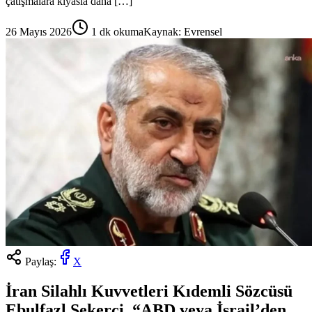
çatışmalara kıyasla daha […]
26 Mayıs 2026
1
dk okuma
Kaynak:
Evrensel
Paylaş:
X
İran Silahlı Kuvvetleri Kıdemli Sözcüsü
Ebulfazl Şekerçi, “ABD veya İsrail’den