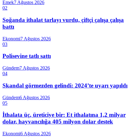
Emek
7 Ağustos 2026
02
Soğanda ithalat tarlayı vurdu, çiftçi çalışa çalışa
battı
Ekonomi
7 Ağustos 2026
03
Polisevine tatlı sattı
Gündem
7 Ağustos 2026
04
Skandal görmezden gelindi: 2024’te uyarı yapıldı
Gündem
6 Ağustos 2026
05
İthalata üç, üreticiye bir: Et ithalatına 1,2 milyar
dolar, hayvancılığa 405 milyon dolar destek
Ekonomi
6 Ağustos 2026