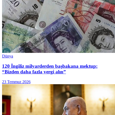
Dünya
120 İngiliz milyarderden başbakana mektup:
“Bizden daha fazla vergi alın”
23 Temmuz 2026