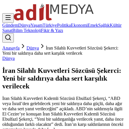
Gündem
Dünya
Yaşam
Türkiye
Politika
Ekonomi
Emek
Sağlık
Kültür
Sanat
Bilim Teknoloji
Fikir & Yazı
Anasayfa
Dünya
İran Silahlı Kuvvetleri Sözcüsü Şekerci:
Yeni bir saldırıya daha sert karşılık verilecek
Dünya
İran Silahlı Kuvvetleri Sözcüsü Şekerci:
Yeni bir saldırıya daha sert karşılık
verilecek
İran Silahlı Kuvvetleri Kıdemli Sözcüsü Ebulfazl Şekerçi, “ABD
veya İsrail’den gelebilecek yeni bir saldırıya daha güçlü, daha ağır
ve daha sert yanıt verileceğini” açıkladı. ABD’nin saldırısıyla ilgili
El Cezire’ye konuşan İran Silahlı Kuvvetleri Kıdemli Sözcüsü
Ebulfazl Şekerçi, “Yeni bir saldırganlığa verilecek yanıt, daha önce
olduğundan farklı olacaktır” dedi. İran’ın karşı saldırılarının önceki