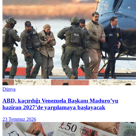
Dünya
ABD, kaçırdığı Venezuela Başkanı Maduro’yu
haziran 2027’de yargılamaya başlayacak
23 Temmuz 2026