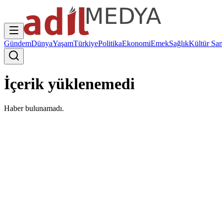
Gündem
Dünya
Yaşam
Türkiye
Politika
Ekonomi
Emek
Sağlık
Kültür San
İçerik yüklenemedi
Haber bulunamadı.