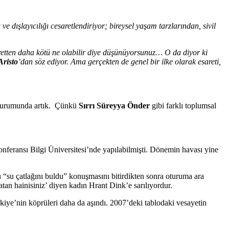
 dışlayıcılığı cesaretlendiriyor; bireysel yaşam tarzlarından, sivil
retten daha kötü ne olabilir diye düşünüyorsunuz… O da diyor ki
Aristo
’dan söz ediyor. Ama gerçekten de genel bir ilke olarak esareti,
u durumunda artık. Çünkü
Sırrı Süreyya Önder
gibi farklı toplumsal
eransı Bilgi Üniversitesi’nde yapılabilmişti. Dönemin havası yine
ü “su çatlağını buldu” konuşmasını bitirdikten sonra oturuma ara
atan hainisiniz’ diyen kadın Hrant Dink’e sarılıyordur.
iye’nin köprüleri daha da aşındı. 2007’deki tablodaki vesayetin