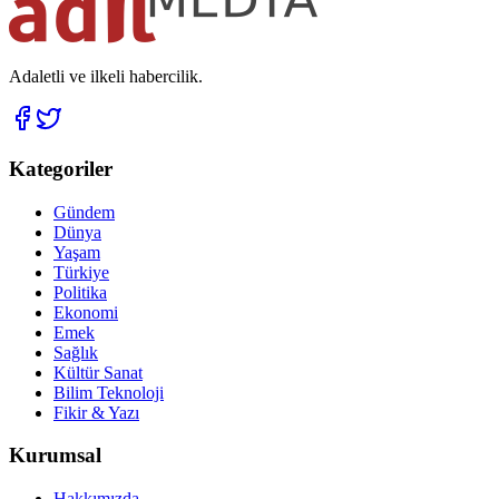
Adaletli ve ilkeli habercilik.
Kategoriler
Gündem
Dünya
Yaşam
Türkiye
Politika
Ekonomi
Emek
Sağlık
Kültür Sanat
Bilim Teknoloji
Fikir & Yazı
Kurumsal
Hakkımızda