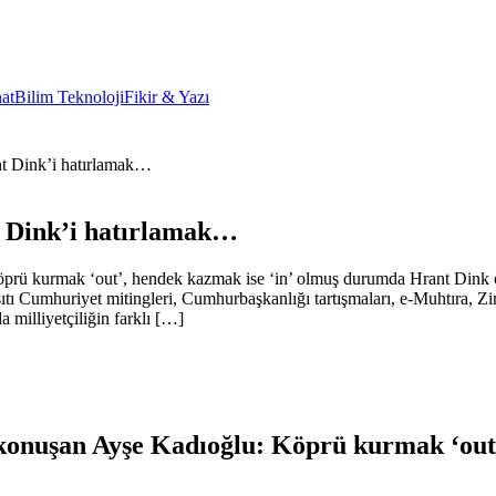
at
Bilim Teknoloji
Fikir & Yazı
nt Dink’i hatırlamak…
t Dink’i hatırlamak…
Köprü kurmak ‘out’, hendek kazmak ise ‘in’ olmuş durumda Hrant D
tı Cumhuriyet mitingleri, Cumhurbaşkanlığı tartışmaları, e-Muhtıra, Zi
 milliyetçiliğin farklı […]
 konuşan Ayşe Kadıoğlu: Köprü kurmak ‘out