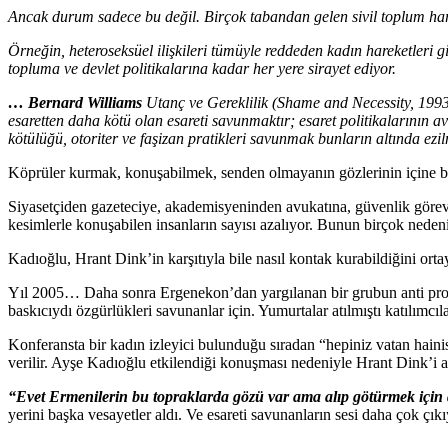
Ancak durum sadece bu değil. Birçok tabandan gelen sivil toplum hare
Örneğin, heteroseksüel ilişkileri tümüyle reddeden kadın hareketleri g
topluma ve devlet politikalarına kadar her yere sirayet ediyor.
… Bernard Williams
Utanç ve Gereklilik (Shame and Necessity, 1993)
esaretten daha kötü olan esareti savunmaktır; esaret politikalarının 
kötülüğü, otoriter ve faşizan pratikleri savunmak bunların altında e
Köprüler kurmak, konuşabilmek, senden olmayanın gözlerinin içine ba
Siyasetçiden gazeteciye, akademisyeninden avukatına, güvenlik göre
kesimlerle konuşabilen insanların sayısı azalıyor. Bunun birçok neden
Kadıoğlu, Hrant Dink’in karşıtıyla bile nasıl kontak kurabildiğini ortay
Yıl 2005… Daha sonra Ergenekon’dan yargılanan bir grubun anti prop
baskıcıydı özgürlükleri savunanlar için. Yumurtalar atılmıştı katılımcıla
Konferansta bir kadın izleyici bulunduğu sıradan “hepiniz vatan hainis
verilir. Ayşe Kadıoğlu etkilendiği konuşması nedeniyle Hrant Dink’i ara
“Evet Ermenilerin bu topraklarda gözü var ama alıp götürmek için d
yerini başka vesayetler aldı. Ve esareti savunanların sesi daha çok çıkı