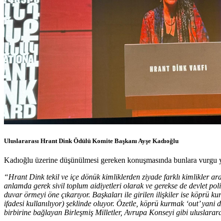
Uluslararası Hrant Dink Ödülü Komite Başkanı Ayşe Kadıoğlu
Kadıoğlu üzerine düşünülmesi gereken konuşmasında bunlara vurgu y
“Hrant Dink tekil ve içe dönük kimliklerden ziyade farklı kimlikler a
anlamda gerek sivil toplum aidiyetleri olarak ve gerekse de devlet p
duvar örmeyi öne çıkarıyor. Başkaları ile girilen ilişkiler ise köprü
ifadesi kullanılıyor) şeklinde oluyor. Özetle, köprü kurmak ‘out’ ya
birbirine bağlayan Birleşmiş Milletler, Avrupa Konseyi gibi uluslararas