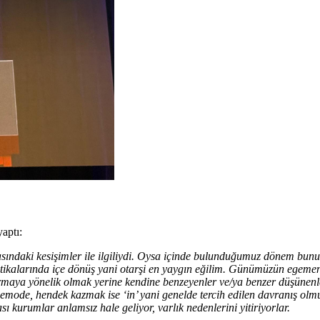
aptı:
rasındaki kesişimler ile ilgiliydi. Oysa içinde bulunduğumuz dönem bunun
olitikalarında içe dönüş yani otarşi en yaygın eğilim. Günümüzün egeme
 kurmaya yönelik olmak yerine kendine benzeyenler ve/ya benzer düşünenl
ni demode, hendek kazmak ise ‘in’ yani genelde tercih edilen davranış 
ı kurumlar anlamsız hale geliyor, varlık nedenlerini yitiriyorlar.