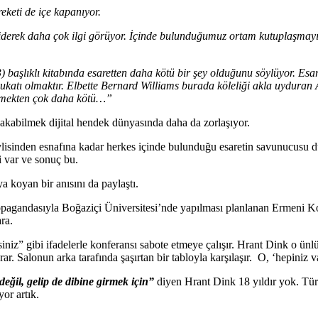
keti de içe kapanıyor.
iderek daha çok ilgi görüyor. İçinde bulunduğumuz ortam kutuplaşmayı ve
 başlıklı kitabında esaretten daha kötü bir şey olduğunu söylüyor. Esa
avukatı olmaktır. Elbette Bernard Williams burada köleliği akla uyduran
zilmekten çok daha kötü…”
kabilmek dijital hendek dünyasında daha da zorlaşıyor.
vlisinden esnafına kadar herkes içinde bulunduğu esaretin savunucus
i var ve sonuç bu.
a koyan bir anısını da paylaştı.
agandasıyla Boğaziçi Üniversitesi’nde yapılması planlanan Ermeni Konf
ra.
iniz” gibi ifadelerle konferansı sabote etmeye çalışır. Hrant Dink o ünl
r. Salonun arka tarafında şaşırtan bir tabloyla karşılaşır. O, ‘hepiniz v
eğil, gelip de dibine girmek için”
diyen Hrant Dink 18 yıldır yok. Türk
yor artık.