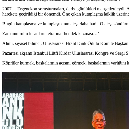
2007… Ergenekon soruşturmaları, darbe günlükleri manşetlerdeydi. AKP
harekete geçirildiği bir dönemdi. Öne çıkan kutuplaşma laiklik üzerinde
Bugün kamplaşma ve kutuplaşmanın ateşi daha harlı. O ateşi söndürme
Zamanın ruhu insanların etrafına ‘hendek kazması…’
Alıntı, siyaset bilimci, Uluslararası Hrant Dink Ödülü Komite Başkan
Pazartesi akşamı İstanbul Lütfi Kırdar Uluslararası Kongre ve Sergi 
Köprüler kurmak, başkalarının acısını görmek, başkalarının varlığın