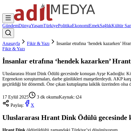
Gündem
Dünya
Yaşam
Türkiye
Politika
Ekonomi
Emek
Sağlık
Kültür San
Anasayfa
Fikir & Yazı
İnsanlar etrafına ‘hendek kazarken’ Hra
Fikir & Yazı
İnsanlar etrafına ‘hendek kazarken’ Hran
Uluslararası Hrant Dink Ödülü gecesinde konuşan Ayşe Kadıoğlu: 
Ergenekon soruşturmaları, darbe günlükleri manşetlerdeydi. AKP karşı
geçirildiği bir dönemdi. Öne çıkan kutuplaşma laiklik üzerinden olsa da
17 Eylül 2025
3
dk okuma
Kaynak:
t24
Paylaş:
X
Uluslararası Hrant Dink Ödülü gecesinde
Hrant Dink
öldürüldüğü zamandaki Türkiye’yi düşünüyorum…