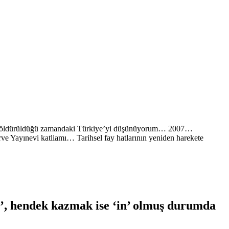
ink öldürüldüğü zamandaki Türkiye’yi düşünüyorum… 2007…
rve Yayınevi katliamı… Tarihsel fay hatlarının yeniden harekete
’, hendek kazmak ise ‘in’ olmuş durumda