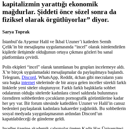
kapitalizmin yarattığı ekonomik
mağdurlar. Şiddeti önce sözel sonra da
fiziksel olarak örgütlüyorlar” diyor.
Sarya Toprak
İstanbul’da Ayşenur Halil ve İkbal Uzuner’i katleden Semih
Çelik’in bir mesajlaşma uygulamasında “incel” olarak isimlendirilen
kişilerle iletişimde olduğunun ortaya çıkması gözleri bu sanal
platformlara çevirdi.
Polis ekipleri “incel” olarak tanımlanan bu grupları incelemeye aldı.
X’te birçok uygulamadaki mesajlaşmalar da paylaşılmaya başlandı.
Telegram,
Discord
, WhatsApp, Reddit, 4chan gibi mecraların yanı
sıra başka
internet
sitelerinde de bir araya gelen inceller sürekli farklı
linklerle yeni siteler oluşturuyor. Farklı farklı başlıklarla sohbet
odalarının olduğu sitelerde kadınlara cinsel saldırıda bulunmaya
özendiren sohbetlerden çocukların pornografik görüntülerine kadar
her şey var. Bir forum sitesinde katledilen Uzuner ve Halil’in cansız
bedenleri paylaşılarak kadınlara hakaretler yağdırıldı. Bu sohbetlerin
sosyal medyada yaygınlaşmasının ardından Discord’un
kapatılabileceği de gündeme geldi.
Inceller üzerine akademik çalışmalar üreten Kadir Has Üniversitesi,