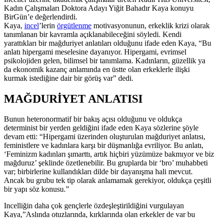
Kadın Çalışmaları Doktora Adayı Yiğit Bahadır Kaya konuyu
BirGün’e değerlendirdi.
Kaya,
incel
’lerin
örgütlenme
motivasyonunun, erkeklik krizi olarak
tanımlanan bir kavramla açıklanabileceğini söyledi. Kendi
yarattıkları bir mağduriyet anlatıları olduğunu ifade eden Kaya, “Bu
anlatı hipergami meselesine dayanıyor. Hipergami, evrimsel
psikolojiden gelen, bilimsel bir tanımlama. Kadınların, güzellik ya
da ekonomik kazanç anlamında en üstte olan erkeklerle ilişki
kurmak istediğine dair bir görüş var” dedi.
MAĞDURİYET ANLATISI
Bunun heteronormatif bir bakış açısı olduğunu ve oldukça
determinist bir yerden geldiğini ifade eden Kaya sözlerine şöyle
devam etti: “Hipergami üzerinden oluşturulan mağduriyet anlatısı,
feministlere ve kadınlara karşı bir düşmanlığa evriliyor. Bu anlatı,
‘Feminizm kadınları şımarttı, artık hiçbiri yüzümüze bakmıyor ve biz
mağduruz’ şeklinde özetlenebilir. Bu gruplarda bir ‘bro’ muhabbeti
var; birbirlerine kullandıkları dilde bir dayanışma hali mevcut.
Ancak bu grubu tek tip olarak anlamamak gerekiyor, oldukça çeşitli
bir yapı söz konusu.”
Incelliğin daha çok gençlerle özdeşleştirildiğini vurgulayan
Kaya,”Aslında otuzlarında, kırklarında olan erkekler de var bu