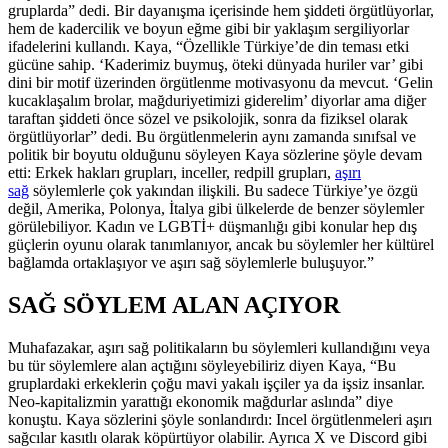
gruplarda” dedi. Bir dayanışma içerisinde hem şiddeti örgütlüyorlar,
hem de kadercilik ve boyun eğme gibi bir yaklaşım sergiliyorlar
ifadelerini kullandı. Kaya, “Özellikle Türkiye’de din teması etki
gücüne sahip. ‘Kaderimiz buymuş, öteki dünyada huriler var’ gibi
dini bir motif üzerinden örgütlenme motivasyonu da mevcut. ‘Gelin
kucaklaşalım brolar, mağduriyetimizi giderelim’ diyorlar ama diğer
taraftan şiddeti önce sözel ve psikolojik, sonra da fiziksel olarak
örgütlüyorlar” dedi. Bu örgütlenmelerin aynı zamanda sınıfsal ve
politik bir boyutu olduğunu söyleyen Kaya sözlerine şöyle devam
etti: Erkek hakları grupları, inceller, redpill grupları,
aşırı
sağ
söylemlerle çok yakından ilişkili. Bu sadece Türkiye’ye özgü
değil, Amerika, Polonya, İtalya gibi ülkelerde de benzer söylemler
görülebiliyor. Kadın ve LGBTİ+ düşmanlığı gibi konular hep dış
güçlerin oyunu olarak tanımlanıyor, ancak bu söylemler her kültürel
bağlamda ortaklaşıyor ve aşırı sağ söylemlerle buluşuyor.”
SAĞ SÖYLEM ALAN AÇIYOR
Muhafazakar, aşırı sağ politikaların bu söylemleri kullandığını veya
bu tür söylemlere alan açtığını söyleyebiliriz diyen Kaya, “Bu
gruplardaki erkeklerin çoğu mavi yakalı işçiler ya da işsiz insanlar.
Neo-kapitalizmin yarattığı ekonomik mağdurlar aslında” diye
konuştu. Kaya sözlerini şöyle sonlandırdı: Incel örgütlenmeleri aşırı
sağcılar kasıtlı olarak köpürtüyor olabilir. Ayrıca X ve Discord gibi