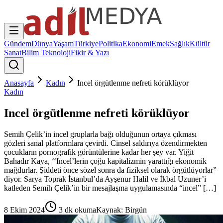
Gündem
Dünya
Yaşam
Türkiye
Politika
Ekonomi
Emek
Sağlık
Kültür
Sanat
Bilim Teknoloji
Fikir & Yazı
Anasayfa
Kadın
Incel örgütlenme nefreti körüklüyor
Kadın
Incel örgütlenme nefreti körüklüyor
Semih Çelik’in incel gruplarla bağı olduğunun ortaya çıkması
gözleri sanal platformlara çevirdi. Cinsel saldırıya özendirmekten
çocukların pornografik görüntülerine kadar her şey var. Yiğit
Bahadır Kaya, ‘‘Incel’lerin çoğu kapitalizmin yarattığı ekonomik
mağdurlar. Şiddeti önce sözel sonra da fiziksel olarak örgütlüyorlar”
diyor. Sarya Toprak İstanbul’da Ayşenur Halil ve İkbal Uzuner’i
katleden Semih Çelik’in bir mesajlaşma uygulamasında “incel” […]
8 Ekim 2024
3
dk okuma
Kaynak:
Birgün