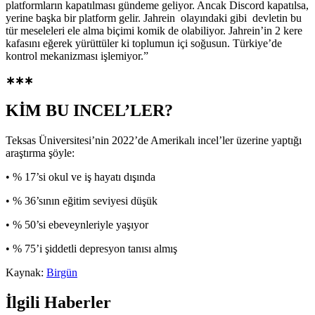
platformların kapatılması gündeme geliyor. Ancak Discord kapatılsa,
yerine başka bir platform gelir. Jahrein olayındaki gibi devletin bu
tür meseleleri ele alma biçimi komik de olabiliyor. Jahrein’in 2 kere
kafasını eğerek yürüttüler ki toplumun içi soğusun. Türkiye’de
kontrol mekanizması işlemiyor.”
∗∗∗
KİM BU INCEL’LER?
Teksas Üniversitesi’nin 2022’de Amerikalı incel’ler üzerine yaptığı
araştırma şöyle:
• % 17’si okul ve iş hayatı dışında
• % 36’sının eğitim seviyesi düşük
• % 50’si ebeveynleriyle yaşıyor
• % 75’i şiddetli depresyon tanısı almış
Kaynak:
Birgün
İlgili Haberler