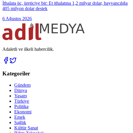
İthalata üç, üreticiye bir: Et ithalatına 1,2 milyar dolar, hayvancılığa
405 milyon dolar destek
6 Ağustos 2026
Adaletli ve ilkeli habercilik.
Kategoriler
Gündem
Dünya
Yaşam
Türkiye
Politika
Ekonomi
Emek
Sağlık
Kültür Sanat