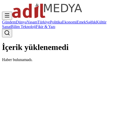
Gündem
Dünya
Yaşam
Türkiye
Politika
Ekonomi
Emek
Sağlık
Kültür
Sanat
Bilim Teknoloji
Fikir & Yazı
İçerik yüklenemedi
Haber bulunamadı.