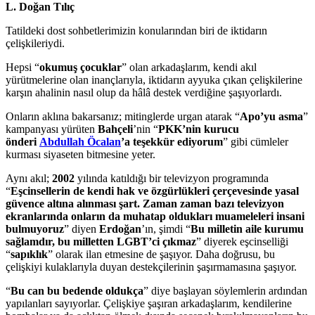
L. Doğan Tılıç
Tatildeki dost sohbetlerimizin konularından biri de iktidarın
çelişkileriydi.
Hepsi “
okumuş çocuklar
” olan arkadaşlarım, kendi akıl
yürütmelerine olan inançlarıyla, iktidarın ayyuka çıkan çelişkilerine
karşın ahalinin nasıl olup da hâlâ destek verdiğine şaşıyorlardı.
Onların aklına bakarsanız; mitinglerde urgan atarak “
Apo’yu asma
”
kampanyası yürüten
Bahçeli
’nin “
PKK’nin kurucu
önderi
Abdullah Öcalan
’a teşekkür ediyorum
” gibi cümleler
kurması siyaseten bitmesine yeter.
Aynı akıl;
2002
yılında katıldığı bir televizyon programında
“
Eşcinsellerin de kendi hak ve özgürlükleri çerçevesinde yasal
güvence altına alınması şart. Zaman zaman bazı televizyon
ekranlarında onların da muhatap oldukları muameleleri insani
bulmuyoruz
” diyen
Erdoğan
’ın, şimdi “
Bu milletin aile kurumu
sağlamdır, bu milletten LGBT’ci çıkmaz
” diyerek eşcinselliği
“
sapıklık
” olarak ilan etmesine de şaşıyor. Daha doğrusu, bu
çelişkiyi kulaklarıyla duyan destekçilerinin şaşırmamasına şaşıyor.
“
Bu can bu bedende oldukça
” diye başlayan söylemlerin ardından
yapılanları sayıyorlar. Çelişkiye şaşıran arkadaşlarım, kendilerine