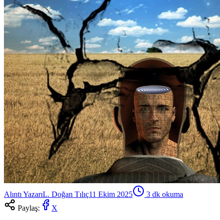
Alıntı Yazarı
L. Doğan Tılıç
11 Ekim 2025
3
dk okuma
Paylaş:
X