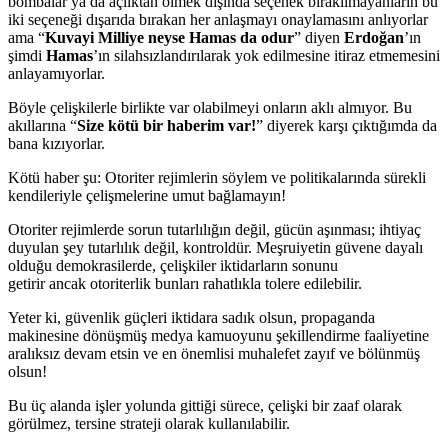
bombalar ya da açlıktan ölmek dışında seçenek bırakılmayanların bu
iki seçeneği dışarıda bırakan her anlaşmayı onaylamasını anlıyorlar
ama “
Kuvayi Milliye neyse Hamas da odur
” diyen
Erdoğan
’ın
şimdi
Hamas
’ın silahsızlandırılarak yok edilmesine itiraz etmemesini
anlayamıyorlar.
Böyle çelişkilerle birlikte var olabilmeyi onların aklı almıyor. Bu
akıllarına “
Size kötü bir haberim var!
” diyerek karşı çıktığımda da
bana kızıyorlar.
Kötü haber şu: Otoriter rejimlerin söylem ve politikalarında sürekli
kendileriyle çelişmelerine umut bağlamayın!
Otoriter rejimlerde sorun tutarlılığın değil, gücün aşınması; ihtiyaç
duyulan şey tutarlılık değil, kontroldür. Meşruiyetin güvene dayalı
olduğu demokrasilerde, çelişkiler iktidarların sonunu
getirir ancak otoriterlik bunları rahatlıkla tolere edilebilir.
Yeter ki, güvenlik güçleri iktidara sadık olsun, propaganda
makinesine dönüşmüş medya kamuoyunu şekillendirme faaliyetine
aralıksız devam etsin ve en önemlisi muhalefet zayıf ve bölünmüş
olsun!
Bu üç alanda işler yolunda gittiği sürece, çelişki bir zaaf olarak
görülmez, tersine strateji olarak kullanılabilir.