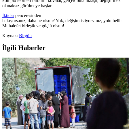
komplo teorileri birbirini kovalar, gerçek bulanıklaşır, değiştirmek
olanaksız görülmeye başlar.
İktidar
penceresinden
bakıyorsanız, daha ne olsun? Yok, değişim istiyorsanız, yolu belli:
Muhalefet birleşik ve güçlü olsun!
Kaynak:
Birgün
İlgili Haberler