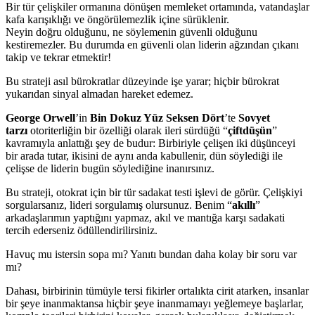
Bir tür çelişkiler ormanına dönüşen memleket ortamında, vatandaşlar
kafa karışıklığı ve öngörülemezlik içine sürüklenir.
Neyin doğru olduğunu, ne söylemenin güvenli olduğunu
kestiremezler. Bu durumda en güvenli olan liderin ağzından çıkanı
takip ve tekrar etmektir!
Bu strateji asıl bürokratlar düzeyinde işe yarar; hiçbir bürokrat
yukarıdan sinyal almadan hareket edemez.
George Orwell
’in
Bin Dokuz Yüz Seksen Dört
’te
Sovyet
tarzı
otoriterliğin bir özelliği olarak ileri sürdüğü “
çiftdüşün
”
kavramıyla anlattığı şey de budur: Birbiriyle çelişen iki düşünceyi
bir arada tutar, ikisini de aynı anda kabullenir, dün söylediği ile
çelişse de liderin bugün söylediğine inanırsınız.
Bu strateji, otokrat için bir tür sadakat testi işlevi de görür. Çelişkiyi
sorgularsanız, lideri sorgulamış olursunuz. Benim “
akıllı
”
arkadaşlarımın yaptığını yapmaz, akıl ve mantığa karşı sadakati
tercih ederseniz ödüllendirilirsiniz.
Havuç mu istersin sopa mı? Yanıtı bundan daha kolay bir soru var
mı?
Dahası, birbirinin tümüyle tersi fikirler ortalıkta cirit atarken, insanlar
bir şeye inanmaktansa hiçbir şeye inanmamayı yeğlemeye başlarlar,