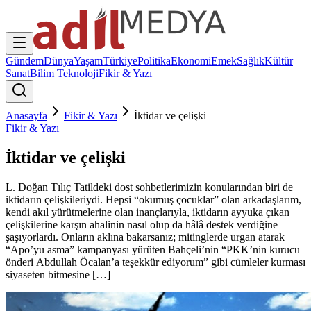
Gündem
Dünya
Yaşam
Türkiye
Politika
Ekonomi
Emek
Sağlık
Kültür
Sanat
Bilim Teknoloji
Fikir & Yazı
Anasayfa
Fikir & Yazı
İktidar ve çelişki
Fikir & Yazı
İktidar ve çelişki
L. Doğan Tılıç Tatildeki dost sohbetlerimizin konularından biri de
iktidarın çelişkileriydi. Hepsi “okumuş çocuklar” olan arkadaşlarım,
kendi akıl yürütmelerine olan inançlarıyla, iktidarın ayyuka çıkan
çelişkilerine karşın ahalinin nasıl olup da hâlâ destek verdiğine
şaşıyorlardı. Onların aklına bakarsanız; mitinglerde urgan atarak
“Apo’yu asma” kampanyası yürüten Bahçeli’nin “PKK’nin kurucu
önderi Abdullah Öcalan’a teşekkür ediyorum” gibi cümleler kurması
siyaseten bitmesine […]