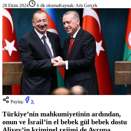
28 Ekim 2024
6
dk okuma
Kaynak:
Artı Gerçek
Paylaş:
X
Türkiye’nin mahkumiyetinin ardından,
onun ve İsrail’in el bebek gül bebek dostu
Aliyev’in kriminel rejimi de Avrupa