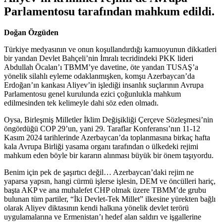
Parlamentosu tarafından mahkum edildi.
Doğan Özgüden
Türkiye medyasının ve onun koşullandırdığı kamuoyunun dikkatleri
bir yandan Devlet Bahçeli’nin İmralı tecridindeki PKK lideri
Abdullah Öcalan’ı TBMM’ye davetine, öte yandan TUSAŞ’a
yönelik silahlı eyleme odaklanmışken, komşu Azerbaycan’da
Erdoğan’ın kankası Aliyev’in işlediği insanlık suçlarının Avrupa
Parlamentosu genel kurulunda ezici çoğunlukla mahkum
edilmesinden tek kelimeyle dahi söz eden olmadı.
Oysa, Birleşmiş Milletler İklim Değişikliği Çerçeve Sözleşmesi’nin
öngördüğü COP 29’un, yani 29. Taraflar Konferansı’nın 11-12
Kasım 2024 tarihlerinde Azerbaycan’da toplanmasına birkaç hafta
kala Avrupa Birliği yasama organı tarafından o ülkedeki rejimi
mahkum eden böyle bir kararın alınması büyük bir önem taşıyordu.
Benim için pek de şaşırtıcı değil… Azerbaycan’daki rejim ne
yaparsa yapsın, hangi cürmü işlerse işlesin, DEM ve öncülleri hariç,
başta AKP ve ana muhalefet CHP olmak üzere TBMM’de grubu
bulunan tüm partiler, “İki Devlet-Tek Millet” ilkesine yürekten bağlı
olarak Aliyev diktasının kendi halkına yönelik devlet terörü
uygulamalarına ve Ermenistan’ı hedef alan saldırı ve işgallerine