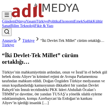
Gündem
Dünya
Yaşam
Türkiye
Politika
Ekonomi
Emek
Sağlık
Kültür
Sanat
Bilim Teknoloji
Fikir & Yazı
Anasayfa
Türkiye
“İki Devlet-Tek Millet” cürüm ortaklığı…
Türkiye
“İki Devlet-Tek Millet” cürüm
ortaklığı…
Türkiye’nin mahkumiyetinin ardından, onun ve İsrail’in el bebek gül
bebek dostu Aliyev’in kriminel rejimi de Avrupa Parlamentosu
tarafından mahkum edildi. Doğan Özgüden Türkiye medyasının ve
onun koşullandırdığı kamuoyunun dikkatleri bir yandan Devlet
Bahçeli’nin İmralı tecridindeki PKK lideri Abdullah Öcalan’ı
TBMM’ye davetine, öte yandan TUSAŞ’a yönelik silahlı eyleme
odaklanmışken, komşu Azerbaycan’da Erdoğan’ın kankası
Aliyev’in işlediği insanlık […]