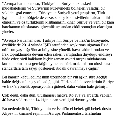
“Avrupa Parlamentosu, Türkiye’nin Suriye’deki askeri
müdahalelerini ve Suriye’nin kuzeyindeki bölgeleri yasadışı bir
şekilde işgal etmesini, Türkiye ile Suriyeli yerel grupların, Türk
işgali altındaki bölgelerde cezasız bir şekilde sivillerin haklarını ihlal
etmesini ve özgürlüklerini kısıtlamasını kınar, Suriye’ye yeni bir kara
harekatının uluslararası güvenlik açısından ciddi sonuçları olacağını
yineler.
“Avrupa Partlamentosu, Türkiye’nin Suriye ve Irak’ın kuzeyinde,
özellikle de 2014 yılında IŞİD tarafından soykırıma uğrayan Ezidi
nüfusun yaşadığı Sincar bölgesine yönelik hava saldırılarından ve
Irak topraklarında devam eden askeri varlığından duyduğu endişeyi
ifade eder; sivil halkların hiçbir zaman askeri meşru müdafaanın
kurbanı olmaması gerektiğini yineler; Türk makamlarını uluslararası
standartlara tam saygı göstererek itidalli davranmaya çağırır.”
Bu kararın kabul edilmesinin üzerinden bir yılı aşkın süre geçtiği
halde değişen bir şey olmadığı gibi, Türk silahlı kuvvetlerinin Suriye
ve Irak’a yönelik operasyonları giderek daha vahim hale gelmiştir.
Çok değil, daha dün, uluslararası medya Rojava’ya art arda yapılan
40 hava saldırısında 14 kişinin can verdiğini duyuruyordu.
Bu nedenledir ki, Türkiye’nin ve İsrail’in el bebek gül bebek dostu
Aliyev’in kriminel rejiminin Avrupa Parlamentosu tarafından