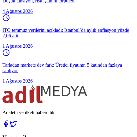
Düşük tansiyon, risk iştahını törpüledi
4 Ağustos 2026
İTO temmuz verilerini açıkladı: İstanbul’da aylık enflasyon yüzde
2,06 arttı
1 Ağustos 2026
Tarladan markete dev fark: Üretici fiyatının 5 katından fazlaya
satılıyor
1 Ağustos 2026
Adaletli ve ilkeli habercilik.