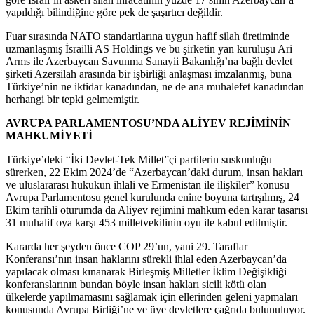
yapıldığı bilindiğine göre pek de şaşırtıcı değildir.
Fuar sırasında NATO standartlarına uygun hafif silah üretiminde
uzmanlaşmış İsrailli AS Holdings ve bu şirketin yan kuruluşu Ari
Arms ile Azerbaycan Savunma Sanayii Bakanlığı’na bağlı devlet
şirketi Azersilah arasında bir işbirliği anlaşması imzalanmış, buna
Türkiye’nin ne iktidar kanadından, ne de ana muhalefet kanadından
herhangi bir tepki gelmemiştir.
AVRUPA PARLAMENTOSU’NDA ALİYEV REJİMİNİN
MAHKUMİYETİ
Türkiye’deki “İki Devlet-Tek Millet”çi partilerin suskunluğu
sürerken, 22 Ekim 2024’de “Azerbaycan’daki durum, insan hakları
ve uluslararası hukukun ihlali ve Ermenistan ile ilişkiler” konusu
Avrupa Parlamentosu genel kurulunda enine boyuna tartışılmış, 24
Ekim tarihli oturumda da Aliyev rejimini mahkum eden karar tasarısı
31 muhalif oya karşı 453 milletvekilinin oyu ile kabul edilmiştir.
Kararda her şeyden önce COP 29’un, yani 29. Taraflar
Konferansı’nın insan haklarını sürekli ihlal eden Azerbaycan’da
yapılacak olması kınanarak Birleşmiş Milletler İklim Değişikliği
konferanslarının bundan böyle insan hakları sicili kötü olan
ülkelerde yapılmamasını sağlamak için ellerinden geleni yapmaları
konusunda Avrupa Birliği’ne ve üye devletlere çağrıda bulunuluyor.