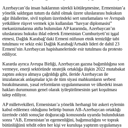
Azerbaycan’da insan haklarının sürekli kötüleşmesine, Ermenistan’a
yönelik saldırgan tutum da dahil olmak üzere uluslararası hukukun
ağır ihlallerine, sivil toplum üzerindeki sert sınırlamalara ve Avrupalı
yetkililere rüşvet vermek için kullanılan “havyar diplomasisi”
mekanizmalarına atıfta bulunulan AP kararında, Azerbaycan’ın
uluslararası hukuku ihlal ederek Ermenistan Cumhuriyeti’ni işgal
etmesi, Dağlık Karabağ’daki Ermeni nüfusun etnik temizliğe tabi
tutulması ve sekiz eski Dağlık Karabağ/Artsakh lideri de dahil 23
Ermeni’nin Azerbaycan hapishanelerinde esir tutulması da protesto
ediliyor.
Kararda ayrıca Avrupa Birliği, Azerbaycan gazına bağımlılığına son
vermeye, enerji sektöründe stratejik ortaklığa ilişkin 2022 mutabakat
zaptını askıya almaya çağrıldığı gibi, ileride Azerbaycan ile
imzalanacak anlaşmalar için de tüm siyasi mahkumların serbest
bırakılmasının, yasal reformların uygulanmasının ve ülkedeki insan
hakları durumunun genel olarak iyileştirilmesinin şart koşulması
talep ediliyor.
AP milletvekilleri, Ermenistan’a yönelik herhangi bir askeri eylemin
kabul edilemez olduğunu belirtip bunun AB-Azerbaycan ortaklığı
üzerinde ciddi sonuçlar doğuracağı konusunda uyarıda bulunduktan
sonra “AB, Ermenistan’ın egemenliğini, bağımsızlığını ve toprak
bütünlüğünü tehdit eden her kişi ve kuruluşa yaptırım uygulamaya