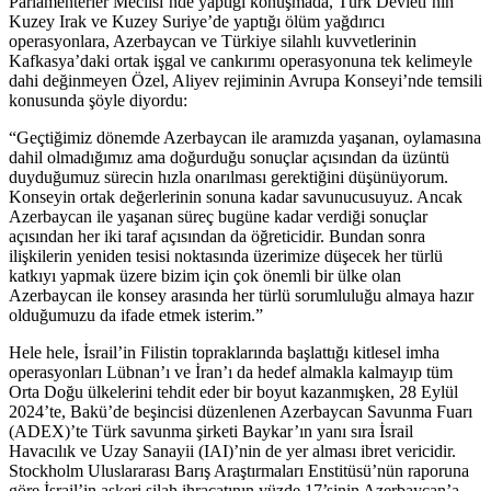
Parlamenterler Meclisi’nde yaptığı konuşmada, Türk Devleti’nin
Kuzey Irak ve Kuzey Suriye’de yaptığı ölüm yağdırıcı
operasyonlara, Azerbaycan ve Türkiye silahlı kuvvetlerinin
Kafkasya’daki ortak işgal ve cankırımı operasyonuna tek kelimeyle
dahi değinmeyen Özel, Aliyev rejiminin Avrupa Konseyi’nde temsili
konusunda şöyle diyordu:
“Geçtiğimiz dönemde Azerbaycan ile aramızda yaşanan, oylamasına
dahil olmadığımız ama doğurduğu sonuçlar açısından da üzüntü
duyduğumuz sürecin hızla onarılması gerektiğini düşünüyorum.
Konseyin ortak değerlerinin sonuna kadar savunucusuyuz. Ancak
Azerbaycan ile yaşanan süreç bugüne kadar verdiği sonuçlar
açısından her iki taraf açısından da öğreticidir. Bundan sonra
ilişkilerin yeniden tesisi noktasında üzerimize düşecek her türlü
katkıyı yapmak üzere bizim için çok önemli bir ülke olan
Azerbaycan ile konsey arasında her türlü sorumluluğu almaya hazır
olduğumuzu da ifade etmek isterim.”
Hele hele, İsrail’in Filistin topraklarında başlattığı kitlesel imha
operasyonları Lübnan’ı ve İran’ı da hedef almakla kalmayıp tüm
Orta Doğu ülkelerini tehdit eder bir boyut kazanmışken, 28 Eylül
2024’te, Bakü’de beşincisi düzenlenen Azerbaycan Savunma Fuarı
(ADEX)’te Türk savunma şirketi Baykar’ın yanı sıra İsrail
Havacılık ve Uzay Sanayii (IAI)’nin de yer alması ibret vericidir.
Stockholm Uluslararası Barış Araştırmaları Enstitüsü’nün raporuna
göre İsrail’in askeri silah ihracatının yüzde 17’sinin Azerbaycan’a