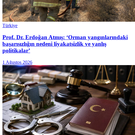
Türkiye
Prof. Dr. Erdoğan Atmış: ‘Orman yangınlarındaki
başarısızlığın nedeni liyakatsizlik ve yanlış
politikalar’
1 Ağustos 2026