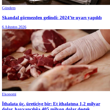
Gündem
Skandal görmezden gelindi: 2024’te uyarı yapıldı
6 Ağustos 2026
Ekonomi
İthalata üç, üreticiye bir: Et ithalatına 1,2 milyar
dolar, hayvancılığa 405 milyon dolar destek