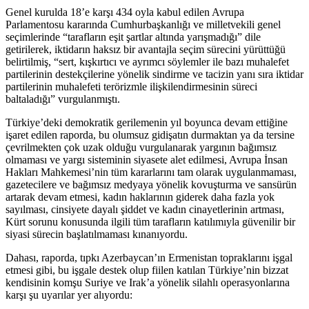
Genel kurulda 18’e karşı 434 oyla kabul edilen Avrupa
Parlamentosu kararında Cumhurbaşkanlığı ve milletvekili genel
seçimlerinde “tarafların eşit şartlar altında yarışmadığı” dile
getirilerek, iktidarın haksız bir avantajla seçim sürecini yürüttüğü
belirtilmiş, “sert, kışkırtıcı ve ayrımcı söylemler ile bazı muhalefet
partilerinin destekçilerine yönelik sindirme ve tacizin yanı sıra iktidar
partilerinin muhalefeti terörizmle ilişkilendirmesinin süreci
baltaladığı” vurgulanmıştı.
Türkiye’deki demokratik gerilemenin yıl boyunca devam ettiğine
işaret edilen raporda, bu olumsuz gidişatın durmaktan ya da tersine
çevrilmekten çok uzak olduğu vurgulanarak yargının bağımsız
olmaması ve yargı sisteminin siyasete alet edilmesi, Avrupa İnsan
Hakları Mahkemesi’nin tüm kararlarını tam olarak uygulanmaması,
gazetecilere ve bağımsız medyaya yönelik kovuşturma ve sansürün
artarak devam etmesi, kadın haklarının giderek daha fazla yok
sayılması, cinsiyete dayalı şiddet ve kadın cinayetlerinin artması,
Kürt sorunu konusunda ilgili tüm tarafların katılımıyla güvenilir bir
siyasi sürecin başlatılmaması kınanıyordu.
Dahası, raporda, tıpkı Azerbaycan’ın Ermenistan topraklarını işgal
etmesi gibi, bu işgale destek olup fiilen katılan Türkiye’nin bizzat
kendisinin komşu Suriye ve Irak’a yönelik silahlı operasyonlarına
karşı şu uyarılar yer alıyordu: