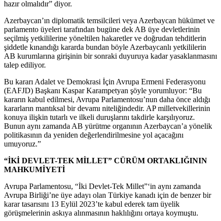
hazır olmalıdır” diyor.
Azerbaycan’ın diplomatik temsilcileri veya Azerbaycan hükümet ve
parlamento üyeleri tarafından bugüne dek AB üye devletlerinin
seçilmiş yetkililerine yöneltilen hakaretler ve doğrudan tehditlerin
şiddetle kınandığı kararda bundan böyle Azerbaycanlı yetkililerin
AB kurumlarına girişinin bir sonraki duyuruya kadar yasaklanmasını
talep ediliyor.
Bu kararı Adalet ve Demokrasi İçin Avrupa Ermeni Federasyonu
(EAFJD) Başkanı Kaspar Karampetyan şöyle yorumluyor: “Bu
kararın kabul edilmesi, Avrupa Parlamentosu’nun daha önce aldığı
kararların mantıksal bir devamı niteliğindedir. AP milletvekillerinin
konuya ilişkin tutarlı ve ilkeli duruşlarını takdirle karşılıyoruz.
Bunun aynı zamanda AB yürütme organının Azerbaycan’a yönelik
politikasının da yeniden değerlendirilmesine yol açacağını
umuyoruz.”
“İKİ DEVLET-TEK MİLLET” CÜRÜM ORTAKLIĞININ
MAHKUMİYETİ
Avrupa Parlamentosu, “İki Devlet-Tek Millet”‘in aynı zamanda
Avrupa Birliği’ne üye adayı olan Türkiye kanadı için de benzer bir
karar tasarısını 13 Eylül 2023’te kabul ederek tam üyelik
görüşmelerinin askıya alınmasının haklılığını ortaya koymuştu.