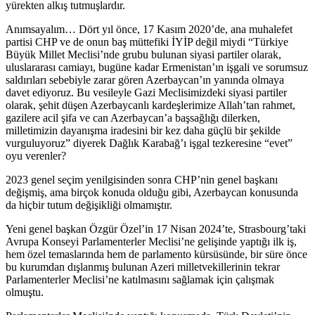
yürekten alkış tutmuşlardır.
Anımsayalım… Dört yıl önce, 17 Kasım 2020’de, ana muhalefet
partisi CHP ve de onun baş müttefiki İYİP değil miydi “Türkiye
Büyük Millet Meclisi’nde grubu bulunan siyasi partiler olarak,
uluslararası camiayı, bugüne kadar Ermenistan’ın işgali ve sorumsuz
saldırıları sebebiyle zarar gören Azerbaycan’ın yanında olmaya
davet ediyoruz. Bu vesileyle Gazi Meclisimizdeki siyasi partiler
olarak, şehit düşen Azerbaycanlı kardeşlerimize Allah’tan rahmet,
gazilere acil şifa ve can Azerbaycan’a başsağlığı dilerken,
milletimizin dayanışma iradesini bir kez daha güçlü bir şekilde
vurguluyoruz” diyerek Dağlık Karabağ’ı işgal tezkeresine “evet”
oyu verenler?
2023 genel seçim yenilgisinden sonra CHP’nin genel başkanı
değişmiş, ama birçok konuda olduğu gibi, Azerbaycan konusunda
da hiçbir tutum değişikliği olmamıştır.
Yeni genel başkan Özgür Özel’in 17 Nisan 2024’te, Strasbourg’taki
Avrupa Konseyi Parlamenterler Meclisi’ne gelişinde yaptığı ilk iş,
hem özel temaslarında hem de parlamento kürsüsünde, bir süre önce
bu kurumdan dışlanmış bulunan Azeri milletvekillerinin tekrar
Parlamenterler Meclisi’ne katılmasını sağlamak için çalışmak
olmuştu.