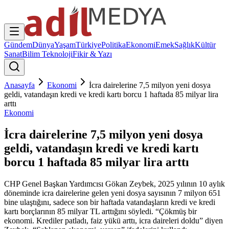
Gündem
Dünya
Yaşam
Türkiye
Politika
Ekonomi
Emek
Sağlık
Kültür
Sanat
Bilim Teknoloji
Fikir & Yazı
Anasayfa
Ekonomi
İcra dairelerine 7,5 milyon yeni dosya
geldi, vatandaşın kredi ve kredi kartı borcu 1 haftada 85 milyar lira
arttı
Ekonomi
İcra dairelerine 7,5 milyon yeni dosya
geldi, vatandaşın kredi ve kredi kartı
borcu 1 haftada 85 milyar lira arttı
CHP Genel Başkan Yardımcısı Gökan Zeybek, 2025 yılının 10 aylık
döneminde icra dairelerine gelen yeni dosya sayısının 7 milyon 651
bine ulaştığını, sadece son bir haftada vatandaşların kredi ve kredi
kartı borçlarının 85 milyar TL arttığını söyledi. “Çökmüş bir
ekonomi. Krediler patladı, faiz yükü arttı, icra daireleri doldu” diyen