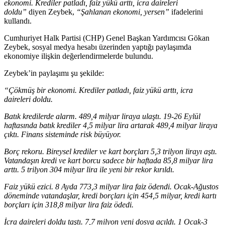
ekonomi. Krediler patladı, faiz yükü arttı, icra daireleri
doldu”
diyen Zeybek,
“Şahlanan ekonomi, yersen”
ifadelerini
kullandı.
Cumhuriyet Halk Partisi (CHP) Genel Başkan Yardımcısı Gökan
Zeybek, sosyal medya hesabı üzerinden yaptığı paylaşımda
ekonomiye ilişkin değerlendirmelerde bulundu.
Zeybek’in paylaşımı şu şekilde:
“Çökmüş bir ekonomi. Krediler patladı, faiz yükü arttı, icra
daireleri doldu.
Batık kredilerde alarm. 489,4 milyar liraya ulaştı. 19-26 Eylül
haftasında batık krediler 4,5 milyar lira artarak 489,4 milyar liraya
çıktı. Finans sisteminde risk büyüyor.
Borç rekoru. Bireysel krediler ve kart borçları 5,3 trilyon lirayı aştı.
Vatandaşın kredi ve kart borcu sadece bir haftada 85,8 milyar lira
arttı. 5 trilyon 304 milyar lira ile yeni bir rekor kırıldı.
Faiz yükü ezici. 8 Ayda 773,3 milyar lira faiz ödendi. Ocak-Ağustos
döneminde vatandaşlar, kredi borçları için 454,5 milyar, kredi kartı
borçları için 318,8 milyar lira faiz ödedi.
İcra daireleri doldu taştı. 7,7 milyon yeni dosya açıldı. 1 Ocak-3