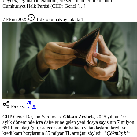
Zeybek, “Şahlanan ekonomi, yersen” ifadelerini kullandı.
Cumhuriyet Halk Partisi (CHP) Genel […]
7 Ekim 2025
1
dk okuma
Kaynak:
t24
Paylaş:
X
CHP Genel Başkan Yardımcısı
Gökan Zeybek
, 2025 yılının 10
aylık döneminde icra dairelerine gelen yeni dosya sayısının 7 milyon
651 bine ulaştığını, sadece son bir haftada vatandaşların kredi ve
kredi kartı borçlarının 85 milyar TL arttığını söyledi.
“Çökmüş bir