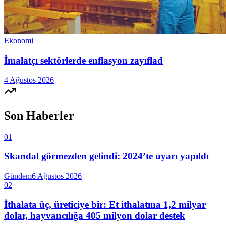
Ekonomi
İmalatçı sektörlerde enflasyon zayıflad
4 Ağustos 2026
Son Haberler
01
Skandal görmezden gelindi: 2024’te uyarı yapıldı
Gündem
6 Ağustos 2026
02
İthalata üç, üreticiye bir: Et ithalatına 1,2 milyar
dolar, hayvancılığa 405 milyon dolar destek