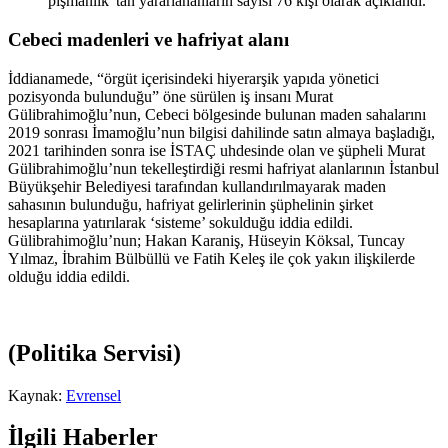
pişmanlık”tan yararlananların sayısı 76 kişi olarak açıklandı.
Cebeci madenleri ve hafriyat alanı
İddianamede, “örgüt içerisindeki hiyerarşik yapıda yönetici
pozisyonda bulunduğu” öne sürülen iş insanı Murat
Gülibrahimoğlu’nun, Cebeci bölgesinde bulunan maden sahalarını
2019 sonrası İmamoğlu’nun bilgisi dahilinde satın almaya başladığı,
2021 tarihinden sonra ise İSTAÇ uhdesinde olan ve şüpheli Murat
Gülibrahimoğlu’nun tekelleştirdiği resmi hafriyat alanlarının İstanbul
Büyükşehir Belediyesi tarafından kullandırılmayarak maden
sahasının bulunduğu, hafriyat gelirlerinin şüphelinin şirket
hesaplarına yatırılarak ‘sisteme’ sokulduğu iddia edildi.
Gülibrahimoğlu’nun; Hakan Karaniş, Hüseyin Köksal, Tuncay
Yılmaz, İbrahim Bülbüllü ve Fatih Keleş ile çok yakın ilişkilerde
olduğu iddia edildi.
(Politika Servisi)
Kaynak:
Evrensel
İlgili Haberler