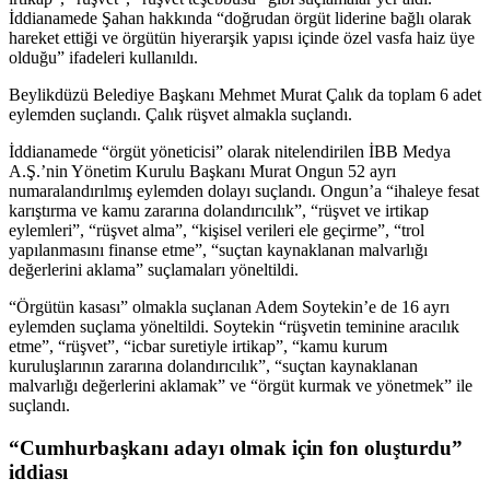
İddianamede Şahan hakkında “doğrudan örgüt liderine bağlı olarak
hareket ettiği ve örgütün hiyerarşik yapısı içinde özel vasfa haiz üye
olduğu” ifadeleri kullanıldı.
Beylikdüzü Belediye Başkanı Mehmet Murat Çalık da toplam 6 adet
eylemden suçlandı. Çalık rüşvet almakla suçlandı.
İddianamede “örgüt yöneticisi” olarak nitelendirilen İBB Medya
A.Ş.’nin Yönetim Kurulu Başkanı Murat Ongun 52 ayrı
numaralandırılmış eylemden dolayı suçlandı. Ongun’a “ihaleye fesat
karıştırma ve kamu zararına dolandırıcılık”, “rüşvet ve irtikap
eylemleri”, “rüşvet alma”, “kişisel verileri ele geçirme”, “trol
yapılanmasını finanse etme”, “suçtan kaynaklanan malvarlığı
değerlerini aklama” suçlamaları yöneltildi.
“Örgütün kasası” olmakla suçlanan Adem Soytekin’e de 16 ayrı
eylemden suçlama yöneltildi. Soytekin “rüşvetin teminine aracılık
etme”, “rüşvet”, “icbar suretiyle irtikap”, “kamu kurum
kuruluşlarının zararına dolandırıcılık”, “suçtan kaynaklanan
malvarlığı değerlerini aklamak” ve “örgüt kurmak ve yönetmek” ile
suçlandı.
“Cumhurbaşkanı adayı olmak için fon oluşturdu”
iddiası