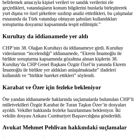
belirlemek amacıyla kişisel verileri ve sandık verilerini ele
geçirdikleri, vatandaşların konum bilgilerini bunlarla birleştirerek
yurt dışına ve özel şirketlere sızdırıp analiz ettirdikleri, bu çalışmalar
esnasında da Türk vatandaşı olmayan şahısları kullandıkları
soruşturma dosyamız kapsamında tespit edilmiştir.”
Kurultay da iddianamede yer aldı
CHP’nin 38. Olağan Kurultayı da iddianameye girdi. Kurultay
videolarının “incelendiği” iddianamede, “Ekrem İmamoğlu ile
birlikte soruşturma kapsamında gözaltına alınan kişilerin 38.
Kurultay’da CHP Genel Başkanı Özgür Özel’in yanında Ekrem
İmamoğlu ile birlikte yer aldıkları anlaşılmaktadır” ifadeleri
kullanıldı ve “birlikte hareket ettikleri” söylendi.
Karabat ve Özer için fezleke bekleniyor
Öte yandan iddianamede haklarında suçlamalarda bulunulan CHP’li
milletvekilleri Özgür Karabat ile Turan Taşkın Özer’in dosyaları
ayrıldı. Vekiller hakkında fezleke hazırlanması bekleniyor. İki
vekilin dosyası Ankara Cumhuriyet Başsavcılığına gönderildi.
Avukat Mehmet Pehlivan hakkındaki suçlamalar