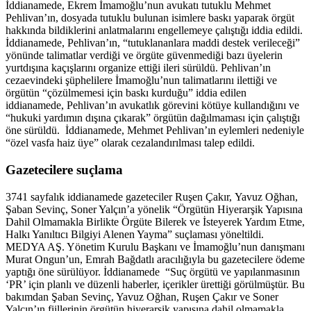
İddianamede, Ekrem İmamoğlu’nun avukatı tutuklu Mehmet
Pehlivan’ın, dosyada tutuklu bulunan isimlere baskı yaparak örgüt
hakkında bildiklerini anlatmalarını engellemeye çalıştığı iddia edildi.
İddianamede, Pehlivan’ın, “tutuklananlara maddi destek verileceği”
yönünde talimatlar verdiği ve örgüte güvenmediği bazı üyelerin
yurtdışına kaçışlarını organize ettiği ileri sürüldü. Pehlivan’ın
cezaevindeki şüphelilere İmamoğlu’nun talimatlarını ilettiği ve
örgütün “çözülmemesi için baskı kurduğu” iddia edilen
iddianamede, Pehlivan’ın avukatlık görevini kötüye kullandığını ve
“hukuki yardımın dışına çıkarak” örgütün dağılmaması için çalıştığı
öne sürüldü. İddianamede, Mehmet Pehlivan’ın eylemleri nedeniyle
“özel vasfa haiz üye” olarak cezalandırılması talep edildi.
Gazetecilere suçlama
3741 sayfalık iddianamede gazeteciler Ruşen Çakır, Yavuz Oğhan,
Şaban Sevinç, Soner Yalçın’a yönelik “Örgütün Hiyerarşik Yapısına
Dahil Olmamakla Birlikte Örgüte Bilerek ve İsteyerek Yardım Etme,
Halkı Yanıltıcı Bilgiyi Alenen Yayma” suçlaması yöneltildi.
MEDYA AŞ. Yönetim Kurulu Başkanı ve İmamoğlu’nun danışmanı
Murat Ongun’un, Emrah Bağdatlı aracılığıyla bu gazetecilere ödeme
yaptığı öne sürülüyor. İddianamede “Suç örgütü ve yapılanmasının
‘PR’ için planlı ve düzenli haberler, içerikler ürettiği görülmüştür. Bu
bakımdan Şaban Sevinç, Yavuz Oğhan, Ruşen Çakır ve Soner
Yalçın’ın fiillerinin örgütün hiyerarşik yapısına dahil olmamakla