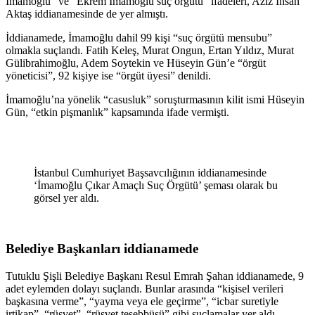
İmamoğlu” ve “Ekrem İmamoğlu suç örgütü” ifadeleri, Aziz İhsan
Aktaş iddianamesinde de yer almıştı.
İddianamede, İmamoğlu dahil 99 kişi “suç örgütü mensubu”
olmakla suçlandı. Fatih Keleş, Murat Ongun, Ertan Yıldız, Murat
Gülibrahimoğlu, Adem Soytekin ve Hüseyin Gün’e “örgüt
yöneticisi”, 92 kişiye ise “örgüt üyesi” denildi.
İmamoğlu’na yönelik “casusluk” soruşturmasının kilit ismi Hüseyin
Gün, “etkin pişmanlık” kapsamında ifade vermişti.
İstanbul Cumhuriyet Başsavcılığının iddianamesinde
‘İmamoğlu Çıkar Amaçlı Suç Örgütü’ şeması olarak bu
görsel yer aldı.
Belediye Başkanları iddianamede
Tutuklu Şişli Belediye Başkanı Resul Emrah Şahan iddianamede, 9
adet eylemden dolayı suçlandı. Bunlar arasında “kişisel verileri
başkasına verme”, “yayma veya ele geçirme”, “icbar suretiyle
irtikap”, “rüşvet”, “rüşvet teşebbüsü” gibi suçlamalar yer aldı.