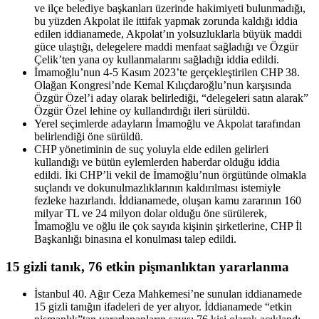
ve ilçe belediye başkanları üzerinde hakimiyeti bulunmadığı,
bu yüzden Akpolat ile ittifak yapmak zorunda kaldığı iddia
edilen iddianamede, Akpolat’ın yolsuzluklarla büyük maddi
güce ulaştığı, delegelere maddi menfaat sağladığı ve Özgür
Çelik’ten yana oy kullanmalarını sağladığı iddia edildi.
İmamoğlu’nun 4-5 Kasım 2023’te gerçekleştirilen CHP 38.
Olağan Kongresi’nde Kemal Kılıçdaroğlu’nun karşısında
Özgür Özel’i aday olarak belirlediği, “delegeleri satın alarak”
Özgür Özel lehine oy kullandırdığı ileri sürüldü.
Yerel seçimlerde adayların İmamoğlu ve Akpolat tarafından
belirlendiği öne sürüldü.
CHP yönetiminin de suç yoluyla elde edilen gelirleri
kullandığı ve bütün eylemlerden haberdar olduğu iddia
edildi. İki CHP’li vekil de İmamoğlu’nun örgütünde olmakla
suçlandı ve dokunulmazlıklarının kaldırılması istemiyle
fezleke hazırlandı. İddianamede, oluşan kamu zararının 160
milyar TL ve 24 milyon dolar olduğu öne sürülerek,
İmamoğlu ve oğlu ile çok sayıda kişinin şirketlerine, CHP İl
Başkanlığı binasına el konulması talep edildi.
15 gizli tanık, 76 etkin pişmanlıktan yararlanma
İstanbul 40. Ağır Ceza Mahkemesi’ne sunulan iddianamede
15 gizli tanığın ifadeleri de yer alıyor. İddianamede “etkin