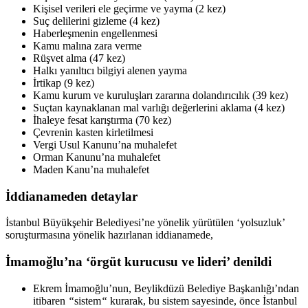
Kişisel verileri ele geçirme ve yayma (2 kez)
Suç delilerini gizleme (4 kez)
Haberleşmenin engellenmesi
Kamu malına zara verme
Rüşvet alma (47 kez)
Halkı yanıltıcı bilgiyi alenen yayma
İrtikap (9 kez)
Kamu kurum ve kuruluşları zararına dolandırıcılık (39 kez)
Suçtan kaynaklanan mal varlığı değerlerini aklama (4 kez)
İhaleye fesat karıştırma (70 kez)
Çevrenin kasten kirletilmesi
Vergi Usul Kanunu’na muhalefet
Orman Kanunu’na muhalefet
Maden Kanu’na muhalefet
İddianameden detaylar
İstanbul Büyükşehir Belediyesi’ne yönelik yürütülen ‘yolsuzluk’
soruşturmasına yönelik hazırlanan iddianamede,
İmamoğlu’na ‘örgüt kurucusu ve lideri’ denildi
Ekrem İmamoğlu’nun, Beylikdüzü Belediye Başkanlığı’ndan
itibaren
“
sistem
“
kurarak, bu sistem sayesinde, önce İstanbul