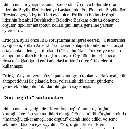
İddianamenin girişinde şunlar söylendi: “Üçüncü bölümde örgüt
liderinin Beylikdüzü Belediye Başkanı olduğu dönemde Beylikdüzü
İlçesinde gerçekleştirdikleri eylemler, dördüncü bölümde örgüt
liderinin İstanbul Büyükşehir Belediye Başkanı olduğu dönemde
örgütün tıpkı bir ahtapotun kolları gibi ilimiz geneline yayılan
eylemleri…”
Erdoğan, aylar önce İBB soruşturmasını işaret ederek, “Uluslararası
ayağı olan, kolları Anadolu’ya uzanan ahtapot tipinde bir suç örgütü
ortaya çıktı” demiş, ardından da “İstanbul’dan Türkiye’ye uzanan
ahtapotun kolları bir bir deşifre oluyor. Örgütün kimleri haraca,
rüşvete bağladığını kendi arkadaşları itiraf ediyor” ifadelerini
kullanmıştı.
Erdoğan’a yanıt veren Özel, partisinin grup toplantısında kürsüye iki
ahtapot dövizi ile çıkarak, bazı yolsuzluk iddialarını gündeme
getirerek ‘ahtapotun’ iktidar olduğunu söylemişti.
“Suç örgütü” suçlamaları
İddianamenin içeriğinde Ekrem İmamoğlu’nun “suç örgütü
kurduğu” ve “bu yapının lideri olduğu” öne sürüldü. Örgütün adı da
“İmamoğlu çıkar amaçlı suç örgütü” olarak ifade edildi ve şema
şeklinde iddianameye koyuldu. “Suç örgütü lideri Ekrem