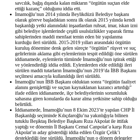
savcılık, bağış dışında kalan miktarın “örgütün suçtan elde
ettiği kazanç” olduğunu iddia etti.
İmamoğlu’nun 2014 yılında Beylikdüzü Belediye başkanı
olarak göreve başladıktan sonra ilk olarak 2015 yılında kendi
başkanlığı yetki alanındaki inşaatlardan ruhsat, imar, iskan izni
gibi belediye işlemlerinde çeşitli usulsüzlükler yaparak firma
sahiplerinden maddi menfaat temin eden bir yapılanma
kurduğu ileri sürüldü. 2015-2019 yılları arasındaki örgütün
kuruluş dönemine denk gelen süreçte “örgütün” rüşvet ve suç
gelirlerinin aklama gibi eylemlerinin tespit edildiği öne sürülen
iddianamede, eylemlerin tümünde İmamoğlu’nun iştirak ettiği
ve yönlendirdiği iddia edildi. Eylemlerden elde edildiği ileri
sürülen maddi tutarların İmamoğlu’nun 2019’da İBB Başkanı
seçilmesi amacıyla kullanıldığı ileri sürüldü.
İmamoğlu’nun İBB Başkanı olduktan sonra “örgütün faaliyet
alanını genişlettiği ve suçtan kaynaklanan kazancı artırdığı”
ifade edilen iddianamede, ilçe belediyelerinin sorumluluk
sahasına giren konularda da karar alma yetkisine sahip olduğu
belirtildi.
İddianamede, İmamoğlu’nun 8 Ekim 2023’te yapılan CHP İl
Başkanlığı seçiminde Kılıçdaroğlu’na yakınlığıyla bilinen
tutuklu Beşiktaş Belediye Başkanı Rıza Akpolat ile ittifak
yaptığı ve dönemin İl Başkanı Cemal Canpolat’a karşı Rıza
Akpolat’ın aday gösterdiği iddia edilen Özgür Çelik’i
desteklediği öne sürüldü. İmamoğlu’nun o dönem delegeler