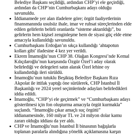
Belediye Başkanı seçildiği, ardından CHP’yi ele geçirdiği,
ardından da CHP’nin Cumhurbaşkanı adayı olduğu
savunuldu.
İddianamede yer alan ifadelere göre; örgüt faaliyetlerinin
finansmanında usulsüz ihale, imar ve ruhsat süreçlerinden elde
edilen gelirlerin belirli oranlarda “sisteme aktarıldığı”, bu
gelirlerin hem kişisel zenginleşme hem de siyasi güç elde etme
amacıyla kullanıldığı savunuldu.
Cumhurbaşkanı Erdoğan’ın sıkça kullandığı ‘ahtapotun
kolları gibi’ ifadesine 4 kez yer verildi.
Ekrem İmamoğlu’nun CHP 38. Olağan Kongresi’nde Kemal
Kılıçdaroğlu’nun karşısında Özgür Özel’i aday olarak
belirlediği ve delegeleri satın alarak Özel lehine oy
kullandırdığı ileri sürüldü.
İmamoğlu’nun tutuklu Beşiktaş Belediye Başkanı Rıza
Akpolat ile ittifak yaptığı öne sürülerek, CHP İstanbul İl
Başkanlığı ve 2024 yerel seçimlerinde adayları belirledikleri
iddia edildi.
İmamoğlu, “CHP’yi ele geçirmek” ve “Cumhurbaşkanı adayı
gösterilmesi için fon oluşturma amacıyla örgüt kurmakla”
suçlandı. “İmamoğlu çıkar amaçlı suç örgütü”
iddianamesinde, 160 milyar TL ve 24 milyon dolar kamu
zararı olduğu iddiası da yer aldı.
CHP ve İmamoğlu’nun İstanbul İl binasının bağışlarla
toplanan paralarla alındığına yönelik açıklamasına karşın