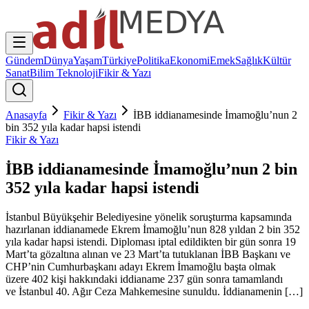
Gündem
Dünya
Yaşam
Türkiye
Politika
Ekonomi
Emek
Sağlık
Kültür
Sanat
Bilim Teknoloji
Fikir & Yazı
Anasayfa
Fikir & Yazı
İBB iddianamesinde İmamoğlu’nun 2
bin 352 yıla kadar hapsi istendi
Fikir & Yazı
İBB iddianamesinde İmamoğlu’nun 2 bin
352 yıla kadar hapsi istendi
İstanbul Büyükşehir Belediyesine yönelik soruşturma kapsamında
hazırlanan iddianamede Ekrem İmamoğlu’nun 828 yıldan 2 bin 352
yıla kadar hapsi istendi. Diploması iptal edildikten bir gün sonra 19
Mart’ta gözaltına alınan ve 23 Mart’ta tutuklanan İBB Başkanı ve
CHP’nin Cumhurbaşkanı adayı Ekrem İmamoğlu başta olmak
üzere 402 kişi hakkındaki iddianame 237 gün sonra tamamlandı
ve İstanbul 40. Ağır Ceza Mahkemesine sunuldu. İddianamenin […]