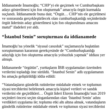
İddianamede İmamoğlu; “CHP’yi ele geçirmek ve Cumhurbaşkanı
adayı gösterilmesi için fon oluşturmak” amacıyla örgüt kurmakla
suçlandı. İddianamede buna dair, “Örgüt… CHP’nin ele geçirilmesi
ve sonrasında gerçekleştirilecek olan cumhurbaşkanlığı seçimlerinde
örgüt liderinin aday gösterilmesi için fon oluşturulması amacını
matuf” ifadeleri yer aldı.
“İstanbul Senin” soruşturması da iddianamede
İmamoğlu’na yönelik “siyasal casusluk” suçlamasıyla başlatılan
soruşturmanın kararının gerekçesinde de “Cumhurbaşkanlığı
adaylığı için fon oluşturma amacıyla yolsuzluk yapmak” iddiası yer
almıştı.
İddianamede “örgütün”, yurttaşların İBB uygulamaları üzerinden
verilerini topladığı öne sürüldü. “İstanbul Senin” adlı uygulamanın
bu amaçla geliştirildiği iddia edildi:
“Vatandaşların gündelik rutinlerine müdahale etmek ve toplumun
siyasi tercihlerini belirlemek amacıyla kişisel verileri ve sandık
verilerini ele geçirdikleri… Örgüt lideri Ekrem İmamoğlu’nun 2019
seçimleri öncesi seçim sloganlarından olan ‘İstanbul Senin’ adını
verdikleri uygulama ile; toplumu etki altı altına almak, vatandaşların
gündelik rutinlerine müdahale etmek ve toplumun siyasi tercihlerini