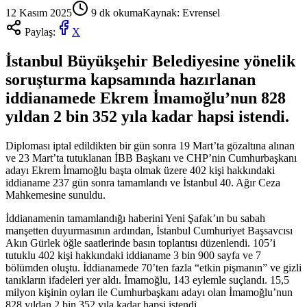
12 Kasım 2025
9
dk okuma
Kaynak:
Evrensel
Paylaş:
X
İstanbul Büyükşehir Belediyesine yönelik
soruşturma kapsamında hazırlanan
iddianamede Ekrem İmamoğlu’nun 828
yıldan 2 bin 352 yıla kadar hapsi istendi.
Diploması iptal edildikten bir gün sonra 19 Mart’ta gözaltına alınan
ve 23 Mart’ta tutuklanan İBB Başkanı ve CHP’nin Cumhurbaşkanı
adayı Ekrem İmamoğlu başta olmak üzere 402 kişi hakkındaki
iddianame 237 gün sonra tamamlandı ve İstanbul 40. Ağır Ceza
Mahkemesine sunuldu.
İddianamenin tamamlandığı haberini Yeni Şafak’ın bu sabah
manşetten duyurmasının ardından, İstanbul Cumhuriyet Başsavcısı
Akın Gürlek öğle saatlerinde basın toplantısı düzenlendi. 105’i
tutuklu 402 kişi hakkındaki iddianame 3 bin 900 sayfa ve 7
bölümden oluştu. İddianamede 70’ten fazla “etkin pişmanın” ve gizli
tanıkların ifadeleri yer aldı. İmamoğlu, 143 eylemle suçlandı. 15,5
milyon kişinin oyları ile Cumhurbaşkanı adayı olan İmamoğlu’nun
828 yıldan 2 bin 352 yıla kadar hapsi istendi.