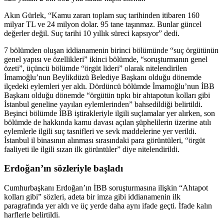
Akın Gürlek, “Kamu zararı toplam suç tarihinden itibaren 160
milyar TL ve 24 milyon dolar. 95 tane taşınmaz. Bunlar güncel
değerler değil. Suç tarihi 10 yıllık süreci kapsıyor” dedi.
7 bölümden oluşan iddianamenin birinci bölümünde “suç örgütünün
genel yapısı ve özellikleri” ikinci bölümde, “soruşturmanın genel
özeti”, üçüncü bölümde “örgüt lideri” olarak nitelendirilen
İmamoğlu’nun Beylikdüzü Belediye Başkanı olduğu dönemde
ilçedeki eylemleri yer aldı. Dördüncü bölümde İmamoğlu’nun İBB
Başkanı olduğu dönemde “örgütün tıpkı bir ahtapotun kolları gibi
İstanbul geneline yayılan eylemlerinden” bahsedildiği belirtildi.
Beşinci bölümde İBB iştirakleriyle ilgili suçlamalar yer alırken, son
bölümde de hakkında kamu davası açılan şüphelilerin üzerine atılı
eylemlerle ilgili suç tasnifleri ve sevk maddelerine yer verildi.
İstanbul il binasının alınması sırasındaki para görüntüleri, “örgüt
faaliyeti ile ilgili sızan ilk görüntüler” diye nitelendirildi.
Erdoğan’ın sözleriyle başladı
Cumhurbaşkanı Erdoğan’ın İBB soruşturmasına ilişkin “Ahtapot
kolları gibi” sözleri, adeta bir imza gibi iddianamenin ilk
paragrafında yer aldı ve üç yerde daha aynı ifade geçti. İfade kalın
harflerle belirtildi.