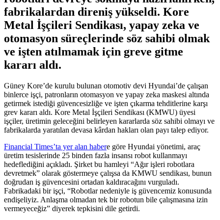
fabrikalardan direniş yükseldi. Kore
Metal İşçileri Sendikası, yapay zeka ve
otomasyon süreçlerinde söz sahibi olmak
ve işten atılmamak için greve gitme
kararı aldı.
Güney Kore’de kurulu bulunan otomotiv devi Hyundai’de çalışan
binlerce işçi, patronların otomasyon ve yapay zeka maskesi altında
getirmek istediği güvencesizliğe ve işten çıkarma tehditlerine karşı
grev kararı aldı. Kore Metal İşçileri Sendikası (KMWU) üyesi
işçiler, üretimin geleceğini belirleyen kararlarda söz sahibi olmayı ve
fabrikalarda yaratılan devasa kârdan hakları olan payı talep ediyor.
Financial Times’ta yer alan haber
e göre Hyundai yönetimi, araç
üretim tesislerinde 25 binden fazla insansı robot kullanmayı
hedeflediğini açıkladı. Şirket bu hamleyi “Ağır işleri robotlara
devretmek” olarak göstermeye çalışsa da KMWU sendikası, bunun
doğrudan iş güvencesini ortadan kaldıracağını vurguladı.
Fabrikadaki bir işçi, “Robotlar nedeniyle iş güvencemiz konusunda
endişeliyiz. Anlaşma olmadan tek bir robotun bile çalışmasına izin
vermeyeceğiz” diyerek tepkisini dile getirdi.