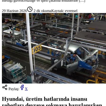
istediği güvencesizliğe ve işten çıkarma tehditlerine […]
29 Haziran 2026
2
dk okuma
Kaynak:
evrensel
Paylaş:
X
Hyundai, üretim hatlarında insansı
robotları devreye sokmaya hazırlanırken,