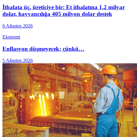
İthalata üç, üreticiye bir: Et ithalatına 1,2 milyar
dolar, hayvancılığa 405 milyon dolar destek
6 Ağustos 2026
Ekonomi
Enflasyon düşmeyecek; çünkü…
5 Ağustos 2026