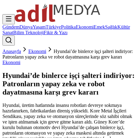
Gündem
Dünya
Yaşam
Türkiye
Politika
Ekonomi
Emek
Sağlık
Kültür
Sanat
Bilim Teknoloji
Fikir & Yazı
Anasayfa
Ekonomi
Hyundai’de binlerce işçi şalteri indiriyor:
Patronların yapay zeka ve robot dayatmasına karşı grev kararı
Ekonomi
Hyundai’de binlerce işçi şalteri indiriyor:
Patronların yapay zeka ve robot
dayatmasına karşı grev kararı
Hyundai, üretim hatlarında insansı robotları devreye sokmaya
hazırlanırken, fabrikalardan direniş yükseldi. Kore Metal İşçileri
Sendikası, yapay zeka ve otomasyon süreçlerinde söz sahibi olmak
ve işten atılmamak için greve gitme kararı aldı. Güney Kore’de
kurulu bulunan otomotiv devi Hyundai’de çalışan binlerce işçi,
patronların otomasyon ve yapay zeka maskesi altında getirmek