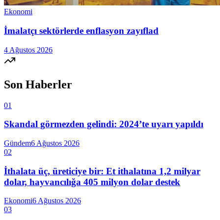
Ekonomi
İmalatçı sektörlerde enflasyon zayıflad
4 Ağustos 2026
Son Haberler
01
Skandal görmezden gelindi: 2024’te uyarı yapıldı
Gündem
6 Ağustos 2026
02
İthalata üç, üreticiye bir: Et ithalatına 1,2 milyar
dolar, hayvancılığa 405 milyon dolar destek
Ekonomi
6 Ağustos 2026
03