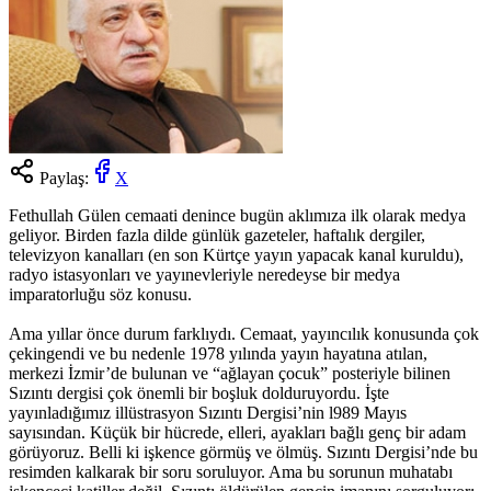
Paylaş:
X
Fethullah Gülen cemaati denince bugün aklımıza ilk olarak medya
geliyor. Birden fazla dilde günlük gazeteler, haftalık dergiler,
televizyon kanalları (en son Kürtçe yayın yapacak kanal kuruldu),
radyo istasyonları ve yayınevleriyle neredeyse bir medya
imparatorluğu söz konusu.
Ama yıllar önce durum farklıydı. Cemaat, yayıncılık konusunda çok
çekingendi ve bu nedenle 1978 yılında yayın hayatına atılan,
merkezi İzmir’de bulunan ve “ağlayan çocuk” posteriyle bilinen
Sızıntı dergisi çok önemli bir boşluk dolduruyordu. İşte
yayınladığımız illüstrasyon Sızıntı Dergisi’nin l989 Mayıs
sayısından. Küçük bir hücrede, elleri, ayakları bağlı genç bir adam
görüyoruz. Belli ki işkence görmüş ve ölmüş. Sızıntı Dergisi’nde bu
resimden kalkarak bir soru soruluyor. Ama bu sorunun muhatabı