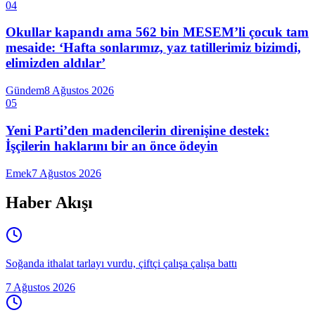
04
Okullar kapandı ama 562 bin MESEM’li çocuk tam
mesaide: ‘Hafta sonlarımız, yaz tatillerimiz bizimdi,
elimizden aldılar’
Gündem
8 Ağustos 2026
05
Yeni Parti’den madencilerin direnişine destek:
İşçilerin haklarını bir an önce ödeyin
Emek
7 Ağustos 2026
Haber Akışı
Soğanda ithalat tarlayı vurdu, çiftçi çalışa çalışa battı
7 Ağustos 2026