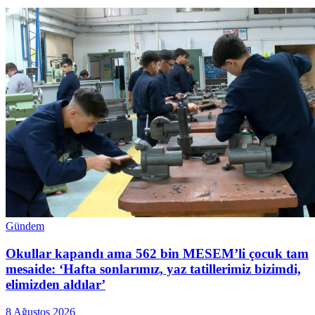
Gündem
Okullar kapandı ama 562 bin MESEM’li çocuk tam
mesaide: ‘Hafta sonlarımız, yaz tatillerimiz bizimdi,
elimizden aldılar’
8 Ağustos 2026