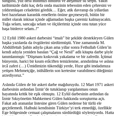
süngüsü, yüz defa iniltimizi dindirdi ve ateşimize su serpti. Yakın
tarihimizde dahi kaç defa onda mazinin tebessüm eden çehresini ve
yıldırımlaşan celadetini gördük… Eğer, atik davranıp da yıllardan
beri hazırlanan karanlık emellerin önüne geçmeseydi, bütün bir
millet olarak inkisar içinde ağlamadan başka çaremiz kalmayacaktı.
Tuğa selam, sancağa selam ve ölçülerimiz içinde onu tutan yüce
başa binlerce selam..!”
12 Eylül 1980 askeri darbesini “imalı” bir şekilde destekleyen Gülen
başka yazılarda da övgülerini sürdürmüştü. Yine zamanında M.
Abdülfettah Şahin adıyla çıkan ama yıllar sonra Fethullah Gülen’in
kendi adıyla yeniden basılan “Çağ ve Nesil” adlı kitapta darbe şöyle
tanımlanmıştı: “Düşmanı kıskıvrak yakalama ve bir zaferdir. İçtimai
bünyenin, harici bir kısım erâciften temizlenme, arındırılma ve aslına
ircâ zaferi (…) Ümidimizin tükendiği yerde, Hızır gibi imdadımıza
yetişen Mehmetçiğe, istihâllerin son kertesine varabilmesi dileğimizi
arzediyoruz.”
Aslında Gülen de bir askeri darbe mağduruydu. 12 Mart 1971 askeri
darbesinin ardından İzmir’de tutuklanıp yargılanması onun
hayatında kritik bir eşik olmuştu. 12 Eylül darbesinin ardından da
İzmir Sıkıyönetim Mahkemesi Gülen hakkında soruşturma açtı.
Fakat adı arananlar listesine giren Gülen nedense bir türlü ele
geçirilemedi. Halbuki kendisinin Türkiye’yi terk etmediği, özellikle
Ege bölgesinde cemaat çalışmalarını sürdürdüğü söyleniyordu. Hatta