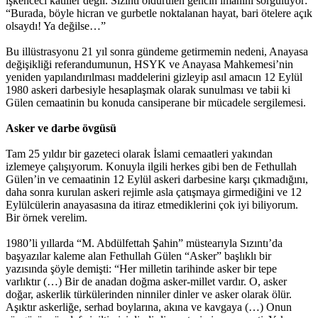
işkenceci katiller değil. Sızıntı öldürülen gencin imanını sorguluyor:
“Burada, böyle hicran ve gurbetle noktalanan hayat, bari ötelere açık
olsaydı! Ya değilse…”
Bu illüstrasyonu 21 yıl sonra gündeme getirmemin nedeni, Anayasa
değişikliği referandumunun, HSYK ve Anayasa Mahkemesi’nin
yeniden yapılandırılması maddelerini gizleyip asıl amacın 12 Eylül
1980 askeri darbesiyle hesaplaşmak olarak sunulması ve tabii ki
Gülen cemaatinin bu konuda cansiperane bir mücadele sergilemesi.
Asker ve darbe övgüsü
Tam 25 yıldır bir gazeteci olarak İslami cemaatleri yakından
izlemeye çalışıyorum. Konuyla ilgili herkes gibi ben de Fethullah
Gülen’in ve cemaatinin 12 Eylül askeri darbesine karşı çıkmadığını,
daha sonra kurulan askeri rejimle asla çatışmaya girmediğini ve 12
Eylülcülerin anayasasına da itiraz etmediklerini çok iyi biliyorum.
Bir örnek verelim.
1980’li yıllarda “M. Abdülfettah Şahin” müstearıyla Sızıntı’da
başyazılar kaleme alan Fethullah Gülen “Asker” başlıklı bir
yazısında şöyle demişti: “Her milletin tarihinde asker bir tepe
varlıktır (…) Bir de anadan doğma asker-millet vardır. O, asker
doğar, askerlik türkülerinden ninniler dinler ve asker olarak ölür.
Aşıktır askerliğe, serhad boylarına, akına ve kavgaya (…) Onun