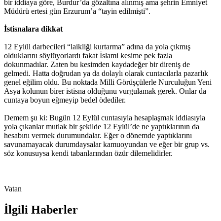
bir iddiaya göre, Burdur’da gözaltına alınmış ama şehrin Emniyet
Müdürü ertesi gün Erzurum’a “tayin edilmişti”.
İstisnalara dikkat
12 Eylül darbecileri “laikliği kurtarma” adına da yola çıkmış
olduklarını söylüyorlardı fakat İslami kesime pek fazla
dokunmadılar. Zaten bu kesimden kaydadeğer bir direniş de
gelmedi. Hatta doğrudan ya da dolaylı olarak cuntacılarla pazarlık
genel eğilim oldu. Bu noktada Milli Görüşçülerle Nurculuğun Yeni
Asya kolunun birer istisna olduğunu vurgulamak gerek. Onlar da
cuntaya boyun eğmeyip bedel ödediler.
Demem şu ki: Bugün 12 Eylül cuntasıyla hesaplaşmak iddiasıyla
yola çıkanlar mutlak bir şekilde 12 Eylül’de ne yaptıklarının da
hesabını vermek durumundalar. Eğer o dönemde yaptıklarını
savunamayacak durumdaysalar kamuoyundan ve eğer bir grup vs.
söz konusuysa kendi tabanlarından özür dilemelidirler.
Vatan
İlgili Haberler