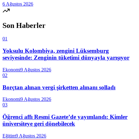
6 Ağustos 2026
Son Haberler
01
Yoksulu Kolombiya, zengini Lüksemburg
seviyesinde: Zenginin tüketimi dünyayla yarışıyor
Ekonomi
9 Ağustos 2026
02
Borçtan alınan vergi şirketten alınanı solladı
Ekonomi
9 Ağustos 2026
03
Öğrenci affı Resmi Gazete’de yayımlandı: Kimler
üniversiteye geri dönebilecek
Eğitim
9 Ağustos 2026