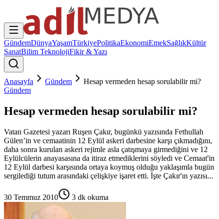
Gündem
Dünya
Yaşam
Türkiye
Politika
Ekonomi
Emek
Sağlık
Kültür
Sanat
Bilim Teknoloji
Fikir & Yazı
Anasayfa
Gündem
Hesap vermeden hesap sorulabilir mi?
Gündem
Hesap vermeden hesap sorulabilir mi?
Vatan Gazetesi yazarı Ruşen Çakır, bugünkü yazısında Fethullah
Gülen’in ve cemaatinin 12 Eylül askeri darbesine karşı çıkmadığını,
daha sonra kurulan askeri rejimle asla çatışmaya girmediğini ve 12
Eylülcülerin anayasasına da itiraz etmediklerini söyledi ve Cemaat'in
12 Eylül darbesi karşısında ortaya koymuş olduğu yaklaşımla bugün
sergilediği tutum arasındaki çelişkiye işaret etti. İşte Çakır'ın yazısı...
30 Temmuz 2010
3
dk okuma