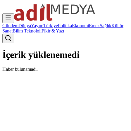
Gündem
Dünya
Yaşam
Türkiye
Politika
Ekonomi
Emek
Sağlık
Kültür
Sanat
Bilim Teknoloji
Fikir & Yazı
İçerik yüklenemedi
Haber bulunamadı.