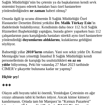
Sağlık Müdürlüğü’nün bu çetenin ya da başkalarının kendi sevk
sistemini bypass ederek hastaları bazı özel hastanelere
yönlendirdiğinden
ne zaman
haberi olmuş?
Onunla ilgili ip ucunu dönemin İl Sağlık Müdürlüğü Özel
Hastaneler Denetim Birimi yetkilisi
Dr. Malik Türkay Esin
’in
ifadelerinde bulabiliyoruz. Kendisinin daha önce 112 Acil Sağlık
Hizmetleri Başhekimliği yaptığını, burada görev yaparken bazı 112
çalışanlarının para karşılığında hastaları sürekli aynı özel hastanelere
yönlendirdiği
duyumlarını aldıklarını
, kulaklarına geldiğini
söylüyor.
Bahsettiği yıllar
2010’ların
ortaları. Yani son sekiz yıldır Dr. Kemal
Memişoğlu’nun yönettiği İstanbul İl Sağlık Müdürlüğü kendi
personellerinin de karıştığı bu usulsüzlükleri
en az on
yıldır
biliyormuş. Peki bir vatandaş 27 Mart 2023 tarihinde
CİMER’e şikayette bulunana kadar ne yapmış?
Hiçbir şey!
∗∗∗
Olayın adli boyutu tabii ki önemli, Yenidoğan Çetesinin en ağır
cezayı almasını tabii ki herkes istiyor. Ancak kimse kimseyi
kandırmasın. Ortada tam bir Marquez’in “Kırmızı Pazartesi”