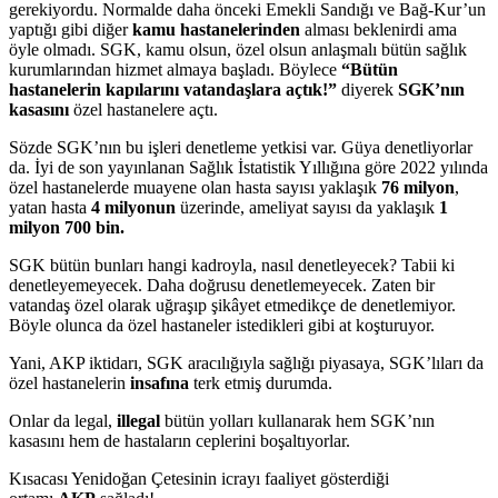
gerekiyordu. Normalde daha önceki Emekli Sandığı ve Bağ-Kur’un
yaptığı gibi diğer
kamu hastanelerinden
alması beklenirdi ama
öyle olmadı. SGK, kamu olsun, özel olsun anlaşmalı bütün sağlık
kurumlarından hizmet almaya başladı. Böylece
“Bütün
hastanelerin kapılarını vatandaşlara açtık!”
diyerek
SGK’nın
kasasını
özel hastanelere açtı.
Sözde SGK’nın bu işleri denetleme yetkisi var. Güya denetliyorlar
da. İyi de son yayınlanan Sağlık İstatistik Yıllığına göre 2022 yılında
özel hastanelerde muayene olan hasta sayısı yaklaşık
76 milyon
,
yatan hasta
4 milyonun
üzerinde, ameliyat sayısı da yaklaşık
1
milyon 700 bin.
SGK bütün bunları hangi kadroyla, nasıl denetleyecek? Tabii ki
denetleyemeyecek. Daha doğrusu denetlemeyecek. Zaten bir
vatandaş özel olarak uğraşıp şikâyet etmedikçe de denetlemiyor.
Böyle olunca da özel hastaneler istedikleri gibi at koşturuyor.
Yani, AKP iktidarı, SGK aracılığıyla sağlığı piyasaya, SGK’lıları da
özel hastanelerin
insafına
terk etmiş durumda.
Onlar da legal,
illegal
bütün yolları kullanarak hem SGK’nın
kasasını hem de hastaların ceplerini boşaltıyorlar.
Kısacası Yenidoğan Çetesinin icrayı faaliyet gösterdiği