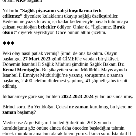
ortamı
AKP
sağladı!
Yıllardır
“Sağlık piyasanın vahşi koşullarına terk
edilemez”
diyenlere kulaklarını tıkayıp sağlığı özelleştirdiler.
Bedelini ne yazık ki avuç içi kadar bedenleriyle hayata tutunmaya
çalışan yenidoğan
bebekler
ödüyor. Onlar da “İlgilenme.
Bırak
ölsün!
” diyerek seyrediyor. Önce bunun altını çizelim.
∗∗∗
Peki olay nasıl patlak vermiş? Şimdi de ona bakalım. Olayın
başlangıcı
27 Mart 2023
günü CİMER’e yapılan bir şikâyet.
Dönemin İstanbul İl Sağlık Müdürü şimdinin Sağlık Bakanı
Dr.
Kemal Memişoğlu.
Bu şikayetten sonra Müdürlük Mayıs ayında
İstanbul İl Emniyet Müdürlüğü’ne yazmış, soruşturma o zaman
başlamış, 2.400 telefon dinlemesi yapılmış, 41 şüpheli şahıs tespit
edilmiş.
İddianameye göre suç tarihleri
2022-2023-2024
yılları arasında imiş.
Birinci soru. Bu Yenidoğan Çetesi
ne zaman
kurulmuş, bu işlere
ne
zaman
başlamış?
Medisense Arge Bilişim Limited Şirketi’nin 2018 yılında
kurulduğunu göz önüne alınca daha önceden başladığını tahmin
etmek mümkün ama tam olarak bilemiyoruz. İkinci soru. İstanbul İl