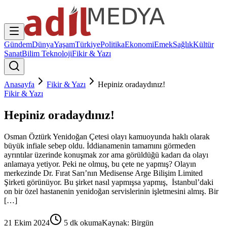
Gündem
Dünya
Yaşam
Türkiye
Politika
Ekonomi
Emek
Sağlık
Kültür
Sanat
Bilim Teknoloji
Fikir & Yazı
Anasayfa
Fikir & Yazı
Hepiniz oradaydınız!
Fikir & Yazı
Hepiniz oradaydınız!
Osman Öztürk Yenidoğan Çetesi olayı kamuoyunda haklı olarak
büyük infiale sebep oldu. İddianamenin tamamını görmeden
ayrıntılar üzerinde konuşmak zor ama görüldüğü kadarı da olayı
anlamaya yetiyor. Peki ne olmuş, bu çete ne yapmış? Olayın
merkezinde Dr. Fırat Sarı’nın Medisense Arge Bilişim Limited
Şirketi görünüyor. Bu şirket nasıl yapmışsa yapmış, İstanbul’daki
on bir özel hastanenin yenidoğan servislerinin işletmesini almış. Bir
[…]
21 Ekim 2024
5
dk okuma
Kaynak:
Birgün