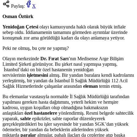
Paylaş:
X
Osman Öztürk
Yenidoğan Çetesi
olayı kamuoyunda haklı olarak büyük infiale
sebep oldu. İddianamenin tamamını görmeden ayrıntılar üzerinde
konuşmak zor ama görüldüğü kadarı da olayı anlamaya yetiyor.
Peki ne olmuş, bu çete ne yapmış?
Olayın merkezinde
Dr. Fırat Sarı
’nın Medisense Arge Bilişim
Limited Şirketi görünüyor. Bu şirket nasıl yapmışsa yapmış,
İstanbul’daki on bir özel hastanenin yenidoğan
servislerinin
işletmesini
almış. Bir yandan buralara kendi kadrolarını
yerleştirmiş, bir yandan da İstanbul İl Sağlık Müdürlüğü 112 Acil
Sağlık Hizmetlerinde çalışanlar arasından
eleman
temin etmiş.
Bu elemanlar vasıtasıyla normalde İl Sağlık Müdürlüğü tarafından
yapılması gereken hasta dağıtımını, yeterli hekim ve hemşire
kadrosu, uygun koşulları olup olmadığına bakmaksızın
anlaştıkları
özel hastanelere
yönlendirmiş. Resmi belgede sahtecilik
yaparak,
sahte
epikrizler, sahte raporlar düzenleyerek
gerçekleştirdikleri bu işler sayesinde bir yandan SGK’dan yüksek
ödemeler, bir yandan da bebeklerin ailelerinden yüksek
miktarda
paralar
almışlar, pahalı ilaçları da ceplerine atıp başka