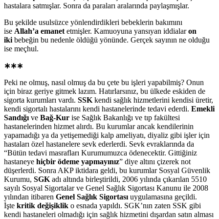
hastalara satmışlar. Sonra da paraları aralarında paylaşmışlar.
Bu şekilde usulsüzce yönlendirdikleri bebeklerin bakımını
ise
Allah’a emanet
etmişler. Kamuoyuna yansıyan iddialar
on
iki
bebeğin bu nedenle öldüğü yönünde. Gerçek sayının ne olduğu
ise meçhul.
∗∗∗
Peki ne olmuş, nasıl olmuş da bu çete bu işleri yapabilmiş? Onun
için biraz geriye gitmek lazım. Hatırlarsınız, bu ülkede eskiden de
sigorta kurumları vardı.
SSK
kendi sağlık hizmetlerini kendisi üretir,
kendi sigortalı hastalarını kendi hastanelerinde tedavi ederdi.
Emekli
Sandığı
ve
Bağ-Kur
ise Sağlık Bakanlığı ve tıp fakültesi
hastanelerinden hizmet alırdı. Bu kurumlar ancak kendilerinin
yapamadığı ya da yetişemediği kalp ameliyatı, diyaliz gibi işler için
hastaları özel hastanelere sevk ederlerdi. Sevk evraklarında da
“Bütün tedavi masrafları Kurumumuzca ödenecektir. Gittiğiniz
hastaneye
hiçbir ödeme yapmayınız
” diye altını çizerek not
düşerlerdi. Sonra AKP iktidara geldi, bu kurumlar Sosyal Güvenlik
Kurumu,
SGK
adı altında birleştirildi, 2006 yılında çıkarılan 5510
sayılı Sosyal Sigortalar ve Genel Sağlık Sigortası Kanunu ile 2008
yılından itibaren
Genel Sağlık Sigortası
uygulamasına geçildi.
İşte
kritik değişiklik
o esnada yapıldı. SGK’nın zaten SSK gibi
kendi hastaneleri olmadığı için sağlık hizmetini dışardan satın alması