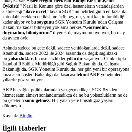
hikayesi var.
“İşleneceğini Herkesin Bildiği Bir Cinayetin
Öyküsü!”
Nasıl ki Kanuna göre özel hastanelerin vatandaşlardan
alabileceği
“ilave ücret”
tavanı SGK’nın belirlediğinin en fazla iki
katı olabilecekken ne ikisi, ne üçü; beş, on, yirmi kat, tutturabildiği
kadar alıyor ve bu
soygunu
SGK Yönetim Kurulu’ndan Çalışma
Bakanı’na kadar bilmeyen yok ama herkes
“Görmedim,
duymadım, bilmiyorum”
diyerek üç maymunu oynuyor, bu olay
da aynen öyle.
Aslında sadece bu çete değil, sadece yenidoğanlarda değil, sadece
İstanbul’da, sadece 2022 ile 2024 arasında da değil; sağlıktaki
bu
yolsuzluklar
, bu usulsüzlükler
yıllardır
yaşanıyor. Çünkü tıpkı
İstanbul İl Sağlık Müdürlüğü gibi Sağlık Bakanlığı da, Çalışma
Bakanlığı da, SGK Yönetim Kurulu da, her gün yeni bir operasyona
imza atan İçişleri Bakanlığı da; kısacası
tekmil AKP
yönetimleri
yıllardır göz yumuyor.
AKP bu sağlık politikalarından vazgeçmedikçe, SGK özelden
hizmet satın almayı sonlandırmadıkça da ne bu yolsuzlukların ne de
bu çetelerin
sonu gelmez!
Hiç yalan yere timsah göz yaşları
dökmeyin.
Kaynak:
Birgün
İlgili Haberler