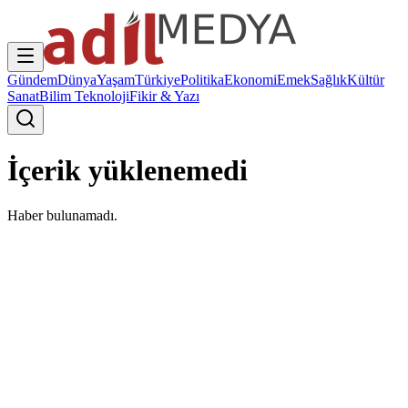
Gündem
Dünya
Yaşam
Türkiye
Politika
Ekonomi
Emek
Sağlık
Kültür
Sanat
Bilim Teknoloji
Fikir & Yazı
İçerik yüklenemedi
Haber bulunamadı.