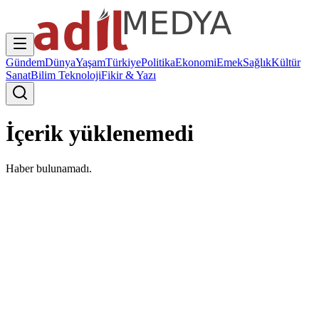
Gündem
Dünya
Yaşam
Türkiye
Politika
Ekonomi
Emek
Sağlık
Kültür
Sanat
Bilim Teknoloji
Fikir & Yazı
İçerik yüklenemedi
Haber bulunamadı.