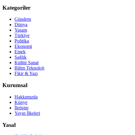
Kategoriler
Gündem
Dünya
Yaşam
Türkiye
Politika
Ekonomi
Emek
Sağlık
Kültür Sanat
Bilim Teknoloji
Fikir & Yazı
Kurumsal
Hakkımızda
Künye
İletişim
Yayın İlkeleri
Yasal