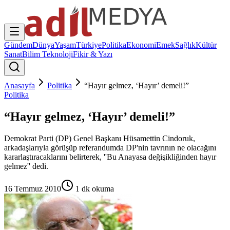
Gündem
Dünya
Yaşam
Türkiye
Politika
Ekonomi
Emek
Sağlık
Kültür
Sanat
Bilim Teknoloji
Fikir & Yazı
Anasayfa
Politika
“Hayır gelmez, ‘Hayır’ demeli!”
Politika
“Hayır gelmez, ‘Hayır’ demeli!”
Demokrat Parti (DP) Genel Başkanı Hüsamettin Cindoruk,
arkadaşlarıyla görüşüp referandumda DP'nin tavrının ne olacağını
kararlaştıracaklarını belirterek, ''Bu Anayasa değişikliğinden hayır
gelmez'' dedi.
16 Temmuz 2010
1
dk okuma