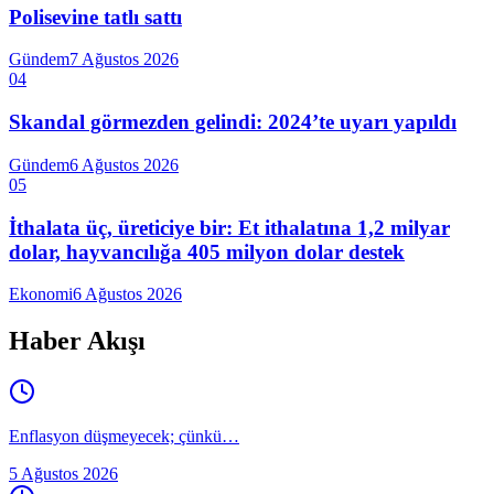
Polisevine tatlı sattı
Gündem
7 Ağustos 2026
04
Skandal görmezden gelindi: 2024’te uyarı yapıldı
Gündem
6 Ağustos 2026
05
İthalata üç, üreticiye bir: Et ithalatına 1,2 milyar
dolar, hayvancılığa 405 milyon dolar destek
Ekonomi
6 Ağustos 2026
Haber Akışı
Enflasyon düşmeyecek; çünkü…
5 Ağustos 2026