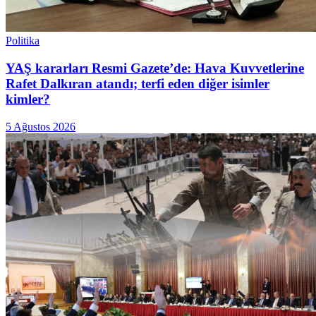
Politika
YAŞ kararları Resmi Gazete’de: Hava Kuvvetlerine
Rafet Dalkıran atandı; terfi eden diğer isimler
kimler?
5 Ağustos 2026