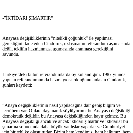
-”İKTİDARI ŞIMARTIR”
Anayasa değişikliklerinin ”nitelikli çoğunluk” ile yapılması
gerektiğini ifade eden Cindoruk, uzlaşmanın referandum aşamasında
değil, teklifin hazırlanması aşamasında aranması gerektiğini
savundu.
Türkiye’deki bütün referandumlarda oy kullandığını, 1987 yılında
yapılan referandumun da hazırlayıcısı olduğunu anlatan Cindoruk,
şunları kaydetti:
”Anaya değişikliklerinin nasıl yapılacağına dair geniş bilgim ve
tecrübem var. Onlara dayanarak söylüyorum: bu Anayasa değişikliği
demokratik değildir, bu Anayasa değişikliğinden hayır gelmez. Bu
Anayasa değişikliği ancak ve ancak iktidarı şımartır ve iktidarlar bu
şımarma sonucunda daha büyük yanlışlar yaparlar ve Cumhuriyet
için bir tehlike oluştururlar. Bizim hem kendimiz, hem halkımız, hem