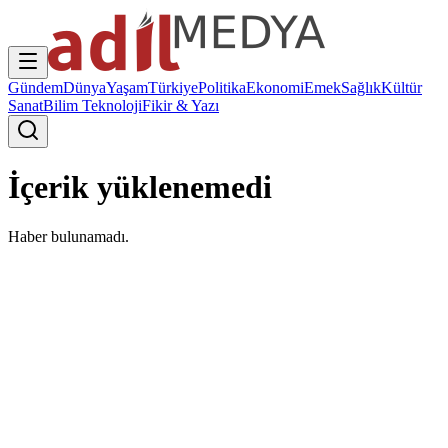
Gündem
Dünya
Yaşam
Türkiye
Politika
Ekonomi
Emek
Sağlık
Kültür
Sanat
Bilim Teknoloji
Fikir & Yazı
İçerik yüklenemedi
Haber bulunamadı.