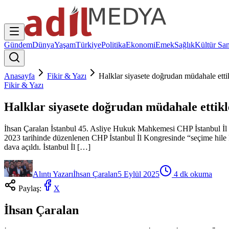
Gündem
Dünya
Yaşam
Türkiye
Politika
Ekonomi
Emek
Sağlık
Kültür San
Anasayfa
Fikir & Yazı
Halklar siyasete doğrudan müdahale ettik
Fikir & Yazı
Halklar siyasete doğrudan müdahale ettikl
İhsan Çaralan İstanbul 45. Asliye Hukuk Mahkemesi CHP İstanbul İl 
2023 tarihinde düzenlenen CHP İstanbul İl Kongresinde “seçime hile ka
dava açıldı. İstanbul İl […]
Alıntı Yazarı
İhsan Çaralan
5 Eylül 2025
4
dk okuma
Paylaş:
X
İhsan Çaralan