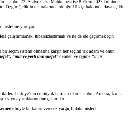
gün İstanbul 72. Asliye Ceza Mahkemesi ise 8 Ekim 2023 tarihinde
tti. Özgür Çelik’in de aralarında olduğu 10 kişi hakkında dava açıldı.
m hedefine yürüyor.
leri
çalıştırmamak, itibarsızlaştırmak ve ne de ele geçirmek için
şte bir seçim sistemi olmasına karşın her seçimi tek adam ve onun
fet”, “mili ve yerli muhalefet”
denilen ve rejime
“incir
kirler. Türkiye’nin en büyük baroları olan İstanbul, Ankara, İzmir,
meşru saymayacaklarını öne çıkardılar.
kemede
böyle bir kararı verecek yargıç bulabilmişler!