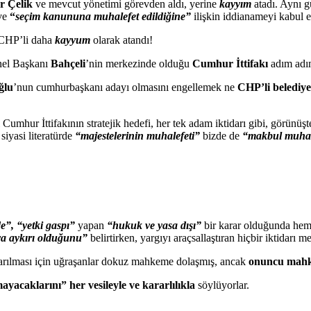
r Çelik
ve mevcut yönetimi görevden aldı, yerine
kayyım
atadı. Aynı 
ve
“
seçim kanununa muhalefet edildiğine”
ilişkin iddianameyi kabul e
 CHP’li daha
kayyum
olarak atandı!
nel Başkanı
Bahçeli
’nin merkezinde olduğu
Cumhur İttifakı
adım adı
ğlu
’nun cumhurbaşkanı adayı olmasını engellemek ne
CHP’li belediye
 Cumhur İttifakının stratejik hedefi, her tek adam iktidarı gibi, görünü
siyasi literatürde
“majestelerinin muhalefeti”
bizde de
“makbul muhale
”, “yetki gaspı”
yapan
“hukuk ve yasa dışı”
bir karar olduğunda hemfi
ya aykırı olduğunu”
belirtirken, yargıyı araçsallaştıran hiçbir iktidarı 
arılması için uğraşanlar dokuz mahkeme dolaşmış, ancak
onuncu mah
mayacaklarını”
her vesileyle ve kararlılıkla
söylüyorlar.