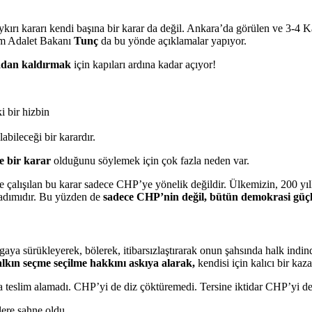
ırı kararı kendi başına bir karar da değil. Ankara’da görülen ve 3-4 
kim Adalet Bakanı
Tunç
da bu yönde açıklamalar yapıyor.
tadan kaldırmak
için kapıları ardına kadar açıyor!
i bir hizbin
bileceği bir karardır.
de bir karar
olduğunu söylemek için çok fazla neden var.
e çalışılan bu karar sadece CHP’ye yönelik değildir. Ülkemizin, 200 yı
 adımıdır. Bu yüzden de
sadece CHP’nin değil, bütün demokrasi güçl
vgaya sürükleyerek, bölerek, itibarsızlaştırarak onun şahsında halk indi
lkın seçme seçilme hakkını askıya alarak,
kendisi için kalıcı bir ka
 teslim alamadı. CHP’yi de diz çöktüremedi. Tersine iktidar CHP’yi de 
klere sahne oldu.