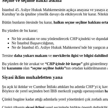
Seçme ve seçilme hakkı askıda
İstanbul 45. Asliye Hukuk Mahkemesinin açıkça anayasa ve yasaya ayk
Kurultay’ın da iptaline yönelik davayı da etkileyecek bir karar. Nite
Bütün bunların ötesinde bu karar,
halkın seçme seçilme hakkını or
Bu yüzden de bu karar;
Ne bir avukatın ve onu yönlendirecek CHP içindeki ve dışındak
Ne İstanbul Başsavcılığının,
Ne de İstanbul 45. Asliye Hukuk Mahkemesi’nde bir yargıcın ala
Tersine
daha yukarı makam
ve
mevkilerin ilgisi ve bilgisi dahilin
Bu yüzden de bir avukat ve
“CHP içinde bir kavga”
gibi gösterilmey
bir
kazanımı
olan
“seçme seçilme hakkı”
nın ortadan kaldırılmasının
Siyasi iklim muhalefetten yana
Şu açık ki iktidar ve Cumhur İttifakı attıkları bu adımla CHP’yi iç ka
Böylece de yerel seçimden beri İBB merkezli yaptığı operasyonları
ha
Çünkü bugüne kadar attığı adımlarla yerel yönetimleri çok zorladı ama
Çünkü ülkenin
siyasi iklimi
yerel seçimlerle birlikte önemli değişikli