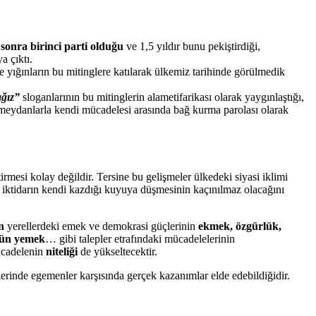
l sonra birinci parti olduğu
ve 1,5 yıldır bunu pekiştirdiği,
a çıktı.
ile yığınların bu mitinglere katılarak ülkemiz tarihinde görülmedik
ağız”
sloganlarının bu mitinglerin alametifarikası olarak yaygınlaştığı,
ı, meydanlarla kendi mücadelesi arasında bağ kurma parolası olarak
irmesi kolay değildir. Tersine bu gelişmeler ülkedeki siyasi iklimi
iktidarın kendi kazdığı kuyuya düşmesinin kaçınılmaz olacağını
n
yerellerdeki emek ve demokrasi güçlerinin
ekmek, özgürlük,
öğün yemek
… gibi talepler etrafındaki mücadelelerinin
ücadelenin
niteliği
de yükseltecektir.
erinde egemenler karşısında gerçek kazanımlar elde edebildiğidir.