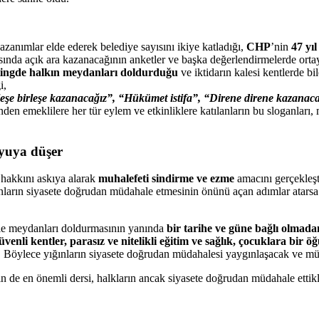
nımlar elde ederek belediye sayısını ikiye katladığı,
CHP
’nin
47 yı
nda açık ara kazanacağının anketler ve başka değerlendirmelerde ortay
itingde halkın meydanları doldurduğu
ve iktidarın kalesi kentlerde b
i,
rleşe birleşe kazanacağız”, “Hükümet istifa”, “Direne direne kazanac
inden emeklilere her tür eylem ve etkinliklere katılanların bu sloganlar
uyuya düşer
 hakkını askıya alarak
muhalefeti sindirme ve ezme
amacını gerçekleşt
ların siyasete doğrudan müdahale etmesinin önünü açan adımlar atarsa 
rle meydanları doldurmasının yanında
bir tarihe ve güne bağlı olmada
üvenli kentler, parasız ve nitelikli eğitim ve sağlık, çocuklara bir 
. Böylece yığınların siyasete doğrudan müdahalesi yaygınlaşacak ve m
n de en önemli dersi, halkların ancak siyasete doğrudan müdahale ettikl