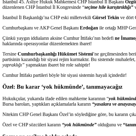
İstanbul 45. Asliye Hukuk Mahkemesi CHP İstanbul İl Başkanı
Özgü
düzenlenen CHP İstanbul İl Kongresinde “
seçime hile karıştırıldığı”
İstanbul İl Başkanlığı’na CHP eski milletvekili
Gürsel Tekin
ve dört
Cumhurbaşkanı ve AKP Genel Başkanı
Erdoğan
ile ortağı MHP Ge
Çünkü yaygın iddiaların aksine Cumhur İttifakı’nın hedefi
ne İmamo
haklarında operasyonlar düzenlemekten ibaret!
Tersine
Cumhurbaşkanlığı Hükümet Sistemi
’ne geçilmesinden beri
partisinin kazandığı bir siyasi rejim kurmaktır. Bu sistemde muhalefet, 
yapraklığı”
yapmaktan ibaret bir role sahiptir!
Cumhur İttifakı partileri böyle bir siyasi sistemin hayali içindedir!
Özel: Bu karar ‘yok hükmünde’, tanımayacağız
Hukukçular, yukarıda ifade edilen mahkeme kararının “
yok hükmünde
Bursa baroları, yaptıkları açıklamalarla kararın
“yasalara ve anayasa
Nitekim CHP Genel Başkanı Özel’in söylediğine göre, bu kararın çık
Özel ve CHP sözcüleri kararın
“yok hükmünde”
olduğunu ve
“tanı