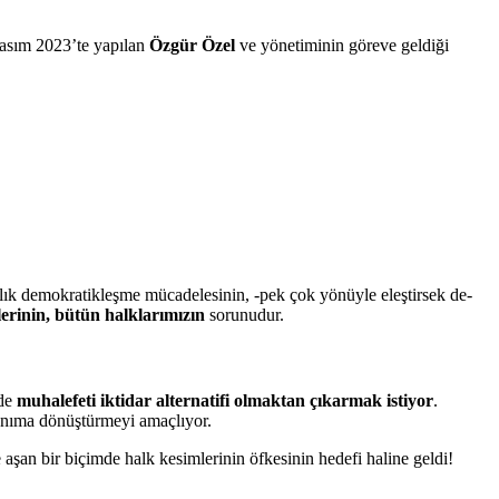
Kasım 2023’te yapılan
Özgür Özel
ve yönetiminin göreve geldiği
llık demokratikleşme mücadelesinin, -pek çok yönüyle eleştirsek de-
erinin, bütün halklarımızın
sorunudur.
nde
muhalefeti iktidar alternatifi olmaktan çıkarmak istiyor
.
zanıma dönüştürmeyi amaçlıyor.
aşan bir biçimde halk kesimlerinin öfkesinin hedefi haline geldi!