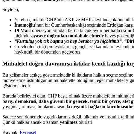
Şöyle ki;
Yerel seçimlerde CHP’nin AKP ve MHP aleyhine çok önemli kaza
İmamoğlu
’nun bir Cumhurbaşkanlığı seçiminde Erdoğan karşısı
19 Mart
operasyonlarından beri 5 buçuk aydır her hafta
iki m
biçimde
siyasete doğrudan müdahale etmede
heves gösterdiğ
“
Kurtuluş yok tek başına ya hep beraber ya hiçbirimiz”, “Bi
Grevlerden çiftçi protestolarına, gençlik ve kadınların eylemler
haykırdığı bir dönemden geçiyoruz.
Muhalefet doğru davranırsa iktidar kendi kazdığı k
Bu gelişmeler açıkça göstermektedir ki iktidarın halkın seçme seçilme
motive etme üstünlüğünün muhalefette olduğunu, eğer muhalefet yığın
göstermektedir.
Burada belirleyici olan, CHP başta olmak üzere muhalefetin mitingle
barış, demokrasi, daha güvenli bir gelecek, temiz bir çevre, afet g
yaygınlaştırılması, bunların arasında
organik bağların kurulmasıdır
Sadece son dönemde yaşadıklarımız değil, ülkemiz ve insanlık tarihini
Çünkü halklar ancak o zaman
yenilmez
olurlar!
Kaynak:
Evrensel