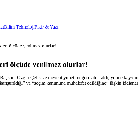
at
Bilim Teknoloji
Fikir & Yazı
leri ölçüde yenilmez olurlar!
eri ölçüde yenilmez olurlar!
Başkanı Özgür Çelik ve mevcut yönetimi görevden aldı, yerine kayyım
rıştırıldığı” ve “seçim kanununa muhalefet edildiğine” ilişkin iddiana