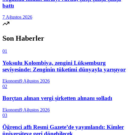
battı
7 Ağustos 2026
Son Haberler
01
Yoksulu Kolombiya, zengini Lüksemburg
seviyesinde: Zenginin tüketimi dünyayla yarışıyor
Ekonomi
9 Ağustos 2026
02
Borçtan alınan vergi şirketten alınanı solladı
Ekonomi
9 Ağustos 2026
03
Öğrenci affı Resmi Gazete’de yayımlandı: Kimler
üniversiteye geri dönebilecek