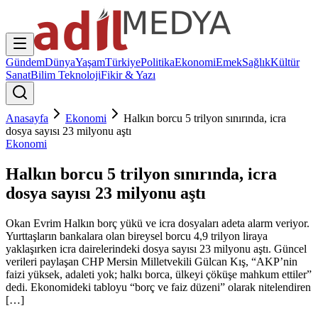
Gündem
Dünya
Yaşam
Türkiye
Politika
Ekonomi
Emek
Sağlık
Kültür
Sanat
Bilim Teknoloji
Fikir & Yazı
Anasayfa
Ekonomi
Halkın borcu 5 trilyon sınırında, icra
dosya sayısı 23 milyonu aştı
Ekonomi
Halkın borcu 5 trilyon sınırında, icra
dosya sayısı 23 milyonu aştı
Okan Evrim Halkın borç yükü ve icra dosyaları adeta alarm veriyor.
Yurttaşların bankalara olan bireysel borcu 4,9 trilyon liraya
yaklaşırken icra dairelerindeki dosya sayısı 23 milyonu aştı. Güncel
verileri paylaşan CHP Mersin Milletvekili Gülcan Kış, “AKP’nin
faizi yüksek, adaleti yok; halkı borca, ülkeyi çöküşe mahkum ettiler”
dedi. Ekonomideki tabloyu “borç ve faiz düzeni” olarak nitelendiren
[…]