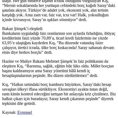
ulaştı. Her gün binlerce kişinin icralık olduğunu vurgulayan Kış,
“Mersin sokaklarında her yurttaşın cebindeki borç kağıdı Saray’daki
şatafata akıyor. Türkiye’de adalet yok, ekonomi yok, alın terinin
karşılığı yok. Ama zam var, faiz var, icra var! Halk, yoksulluğun
içinde kıvranıyor, Saray’ın ışıkları sönmüyor” dedi.
Bakan Şimşek’i eleştirdi
Bankaların uyguladığı faiz oranlarının son aylarda fırladığını, ihtiyaç
kredilerinin faizi yüzde 70,89’a, ticari kredi faizlerinin ise yüzde
63,95’e ulaştığını kaydeden Kış, “Bu düzende vatandaş faize
çalışıyor, üretici icrada, ülke borç kıskacında! Saray saltanatı devam
etsin diye herkes borçlu” dedi.
Hazine ve Maliye Bakanı Mehmet Şimşek’in faiz politikasını da
eleştiren Kış, “Barınma, sağlık, eğitim bile lüks oldu. Millet borçtan
başını kaldıramıyor ama Saray yönetimi hâlâ kendi iç
hesaplaşmalarının peşinde. Bu düzen sürdürülemez” dedi.
Kış, “Halkın sırtındaki borç kamburu büyürken, Saray’daki hesap
savaşları ülkeyi iflasa sürüklüyor. Ekonomiyi ayakta tutan değil,
rantı kimin kontrol edeceğini tartışan bir anlayışla kriz çözülmez. Biz
halkın çıkarı için buradayız; Saray kendi çıkarının peşinde” diyerek
tepkisini dile getirdi.
Kaynak:
Evrensel