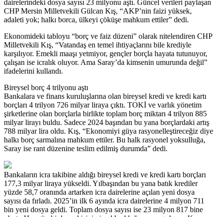
dairelerindeki dosya sayısı 23 milyonu aştı. Güncel verileri paylaşan
CHP Mersin Milletvekili Gülcan Kış, “AKP’nin faizi yüksek,
adaleti yok; halkı borca, ülkeyi çöküşe mahkum ettiler” dedi.
Ekonomideki tabloyu “borç ve faiz düzeni” olarak nitelendiren CHP
Milletvekili Kış, “Vatandaş en temel ihtiyaçlarını bile krediyle
karşılıyor. Emekli maaşı yetmiyor, gençler borçla hayata tutunuyor,
çalışan ise icralık oluyor. Ama Saray’da kimsenin umurunda değil”
ifadelerini kullandı.
Bireysel borç 4 trilyonu aştı
Bankalara ve finans kuruluşlarına olan bireysel kredi ve kredi kartı
borçları 4 trilyon 726 milyar liraya çıktı. TOKİ ve varlık yönetim
şirketlerine olan borçlarla birlikte toplam borç miktarı 4 trilyon 885
milyar lirayı buldu. Sadece 2024 başından bu yana borçlardaki artış
788 milyar lira oldu. Kış, “Ekonomiyi güya rasyonelleştireceğiz diye
halkı borç sarmalına mahkum ettiler. Bu halk rasyonel yoksulluğa,
Saray ise rant düzenine teslim edilmiş durumda” dedi.
Bankaların icra takibine aldığı bireysel kredi ve kredi kartı borçları
177,3 milyar liraya yükseldi. Yılbaşından bu yana batık krediler
yüzde 58,7 oranında artarken icra dairelerine açılan yeni dosya
sayısı da fırladı. 2025’in ilk 6 ayında icra dairelerine 4 milyon 711
bin yeni dosya geldi. Toplam dosya sayısı ise 23 milyon 817 bine