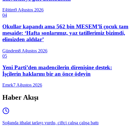
Eğitim
9 Ağustos 2026
04
Okullar kapandı ama 562 bin MESEM’li çocuk tam
mesaide: ‘Hafta sonlarımız, yaz tatillerimiz bizimdi,
elimizden aldılar’
Gündem
8 Ağustos 2026
05
Yeni Parti’den madencilerin direnişine destek:
İşçilerin haklarını bir an önce ödeyin
Emek
7 Ağustos 2026
Haber Akışı
Soğanda ithalat tarlayı vurdu, çiftçi çalışa çalışa battı