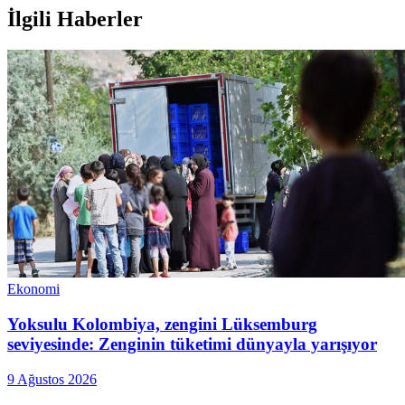
İlgili Haberler
Ekonomi
Yoksulu Kolombiya, zengini Lüksemburg
seviyesinde: Zenginin tüketimi dünyayla yarışıyor
9 Ağustos 2026