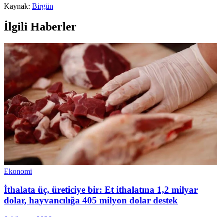
Kaynak:
Birgün
İlgili Haberler
Ekonomi
İthalata üç, üreticiye bir: Et ithalatına 1,2 milyar
dolar, hayvancılığa 405 milyon dolar destek