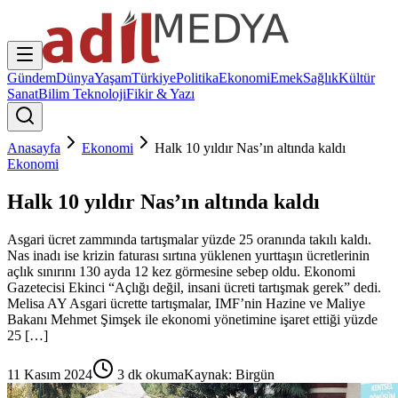
Gündem
Dünya
Yaşam
Türkiye
Politika
Ekonomi
Emek
Sağlık
Kültür
Sanat
Bilim Teknoloji
Fikir & Yazı
Anasayfa
Ekonomi
Halk 10 yıldır Nas’ın altında kaldı
Ekonomi
Halk 10 yıldır Nas’ın altında kaldı
Asgari ücret zammında tartışmalar yüzde 25 oranında takılı kaldı.
Nas inadı ise krizin faturası sırtına yüklenen yurttaşın ücretlerinin
açlık sınırını 130 ayda 12 kez görmesine sebep oldu. Ekonomi
Gazetecisi Ekinci “Açlığı değil, insani ücreti tartışmak gerek” dedi.
Melisa AY Asgari ücrette tartışmalar, IMF’nin Hazine ve Maliye
Bakanı Mehmet Şimşek ile ekonomi yönetimine işaret ettiği yüzde
25 […]
11 Kasım 2024
3
dk okuma
Kaynak:
Birgün