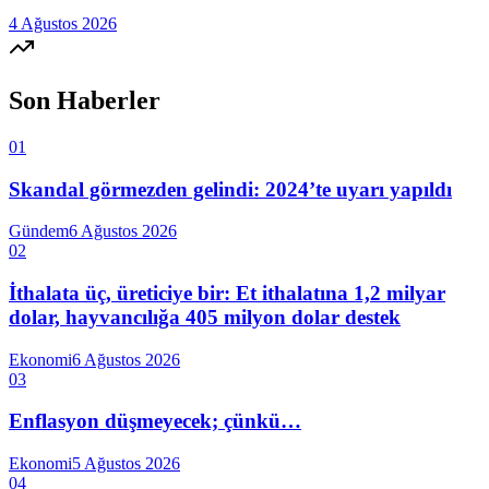
4 Ağustos 2026
Son Haberler
01
Skandal görmezden gelindi: 2024’te uyarı yapıldı
Gündem
6 Ağustos 2026
02
İthalata üç, üreticiye bir: Et ithalatına 1,2 milyar
dolar, hayvancılığa 405 milyon dolar destek
Ekonomi
6 Ağustos 2026
03
Enflasyon düşmeyecek; çünkü…
Ekonomi
5 Ağustos 2026
04