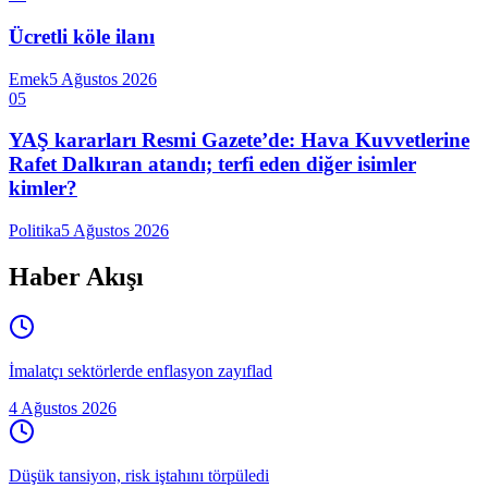
Ücretli köle ilanı
Emek
5 Ağustos 2026
05
YAŞ kararları Resmi Gazete’de: Hava Kuvvetlerine
Rafet Dalkıran atandı; terfi eden diğer isimler
kimler?
Politika
5 Ağustos 2026
Haber Akışı
İmalatçı sektörlerde enflasyon zayıflad
4 Ağustos 2026
Düşük tansiyon, risk iştahını törpüledi