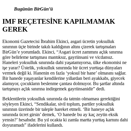
Bugünün BirGün’ü
IMF REÇETESİNE KAPILMAMAK
GEREK
Ekonomi Gazetecisi İbrahim Ekinci, asgari ücretin yoksulluk
sınırının üçte birinde takılı kaldığının altını çizerek tartışmaları
BirGün’e yorumladı. Ekinci, “Asgari ücret zammını açlık sınırına
göre belirleme tartışması mantıksız, gayriinsani ve vicdansız.
Haneleri yoksulluk sınırında dahi yaşatamıyorsa, ülke ekonomisi ne
işe yarar? Üstelik, yoksulluk sınırında bir ücret yurttaşa dünyaları
vermek değil ki. Hanenin en fazla ‘yoksul bir hane’ olmasını sağlar.
Bir hanede yaşayanlar kendilerine yıllardan beri ayakkabı, giyecek
alamıyor, çocukların beslenme çantası dolmuyor. Bu şartlar altında
tartışmayı açlık sınırına indirgemek gayriinsanidir” dedi.
Beklentilerin yoksulluk sınırında da tatmin olmaması gerektiğini
söyleyen Ekinci, “Sendikalar, sivil toplum, partiler yoksulluk
sınırının üzerinde bir taleple hareket etmeli. ‘Bir haneye açlık
sınırında ücret girsin’ demek, ‘O hanede bu ay kaç zeytin eksik
yensin?’ hesabıdır. Bu yıl ocakta ki zamla martta yurttaş karnını dahi
doyuramadı” ifadelerini kullandı.