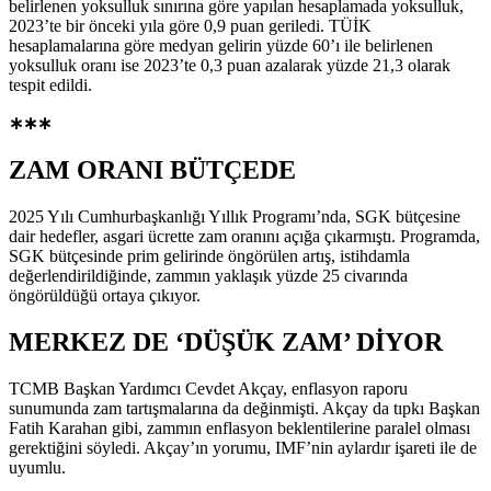
belirlenen yoksulluk sınırına göre yapılan hesaplamada yoksulluk,
2023’te bir önceki yıla göre 0,9 puan geriledi. TÜİK
hesaplamalarına göre medyan gelirin yüzde 60’ı ile belirlenen
yoksulluk oranı ise 2023’te 0,3 puan azalarak yüzde 21,3 olarak
tespit edildi.
∗
∗∗
ZAM ORANI BÜTÇEDE
2025 Yılı Cumhurbaşkanlığı Yıllık Programı’nda, SGK bütçesine
dair hedefler, asgari ücrette zam oranını açığa çıkarmıştı. Programda,
SGK bütçesinde prim gelirinde öngörülen artış, istihdamla
değerlendirildiğinde, zammın yaklaşık yüzde 25 civarında
öngörüldüğü ortaya çıkıyor.
MERKEZ DE ‘DÜŞÜK ZAM’ DİYOR
TCMB Başkan Yardımcı Cevdet Akçay, enflasyon raporu
sunumunda zam tartışmalarına da değinmişti. Akçay da tıpkı Başkan
Fatih Karahan gibi, zammın enflasyon beklentilerine paralel olması
gerektiğini söyledi. Akçay’ın yorumu, IMF’nin aylardır işareti ile de
uyumlu.