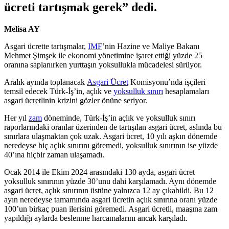
ücreti tartışmak gerek” dedi.
Melisa AY
Asgari ücrette tartışmalar,
IMF
’nin Hazine ve Maliye Bakanı
Mehmet Şimşek ile ekonomi yönetimine işaret ettiği yüzde 25
oranına saplanırken yurttaşın yoksullukla mücadelesi sürüyor.
Aralık ayında toplanacak
Asgari Ücret
Komisyonu’nda işçileri
temsil edecek Türk-İş’in, açlık ve
yoksulluk sınırı
hesaplamaları
asgari ücretlinin krizini gözler önüne seriyor.
Her yıl
zam
döneminde, Türk-İş’in açlık ve yoksulluk sınırı
raporlarındaki oranlar üzerinden de tartışılan asgari ücret, aslında bu
sınırlara ulaşmaktan çok uzak. Asgari ücret, 10 yılı aşkın dönemde
neredeyse hiç açlık sınırını göremedi, yoksulluk sınırının ise yüzde
40’ına hiçbir zaman ulaşamadı.
Ocak 2014 ile Ekim 2024 arasındaki 130 ayda, asgari ücret
yoksulluk sınırının yüzde 30’unu dahi karşılamadı. Aynı dönemde
asgari ücret, açlık sınırının üstüne yalnızca 12 ay çıkabildi. Bu 12
ayın neredeyse tamamında asgari ücretin açlık sınırına oranı yüzde
100’un birkaç puan ilerisini göremedi. Asgari ücretli, maaşına zam
yapıldığı aylarda beslenme harcamalarını ancak karşıladı.