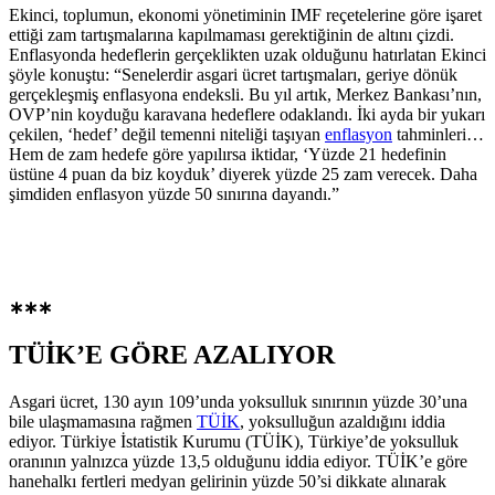
Ekinci, toplumun, ekonomi yönetiminin IMF reçetelerine göre işaret
ettiği zam tartışmalarına kapılmaması gerektiğinin de altını çizdi.
Enflasyonda hedeflerin gerçeklikten uzak olduğunu hatırlatan Ekinci
şöyle konuştu: “Senelerdir asgari ücret tartışmaları, geriye dönük
gerçekleşmiş enflasyona endeksli. Bu yıl artık, Merkez Bankası’nın,
OVP’nin koyduğu karavana hedeflere odaklandı. İki ayda bir yukarı
çekilen, ‘hedef’ değil temenni niteliği taşıyan
enflasyon
tahminleri…
Hem de zam hedefe göre yapılırsa iktidar, ‘Yüzde 21 hedefinin
üstüne 4 puan da biz koyduk’ diyerek yüzde 25 zam verecek. Daha
şimdiden enflasyon yüzde 50 sınırına dayandı.”
∗
∗∗
TÜİK’E GÖRE AZALIYOR
Asgari ücret, 130 ayın 109’unda yoksulluk sınırının yüzde 30’una
bile ulaşmamasına rağmen
TÜİK
, yoksulluğun azaldığını iddia
ediyor. Türkiye İstatistik Kurumu (TÜİK), Türkiye’de yoksulluk
oranının yalnızca yüzde 13,5 olduğunu iddia ediyor. TÜİK’e göre
hanehalkı fertleri medyan gelirinin yüzde 50’si dikkate alınarak