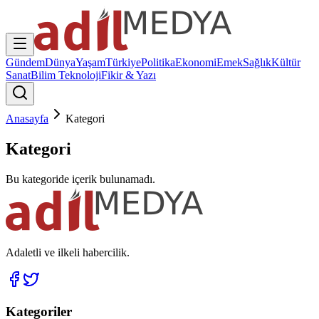
Gündem
Dünya
Yaşam
Türkiye
Politika
Ekonomi
Emek
Sağlık
Kültür
Sanat
Bilim Teknoloji
Fikir & Yazı
Anasayfa
Kategori
Kategori
Bu kategoride içerik bulunamadı.
Adaletli ve ilkeli habercilik.
Kategoriler