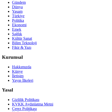
Gündem
Dünya
Yaşam
Türkiye
Politika
Ekonomi
Emek
Sağlık
Kültür Sanat
Bilim Teknoloji
Fikir & Yazı
Kurumsal
Hakkımızda
Künye
İletişim
Yayın İlkeleri
Yasal
Gizlilik Politikası
KVKK Aydınlatma Metni
Çerez Politikası