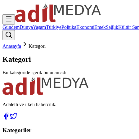
Gündem
Dünya
Yaşam
Türkiye
Politika
Ekonomi
Emek
Sağlık
Kültür San
Anasayfa
Kategori
Kategori
Bu kategoride içerik bulunamadı.
Adaletli ve ilkeli habercilik.
Kategoriler