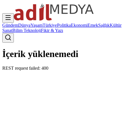
Gündem
Dünya
Yaşam
Türkiye
Politika
Ekonomi
Emek
Sağlık
Kültür
Sanat
Bilim Teknoloji
Fikir & Yazı
İçerik yüklenemedi
REST request failed: 400