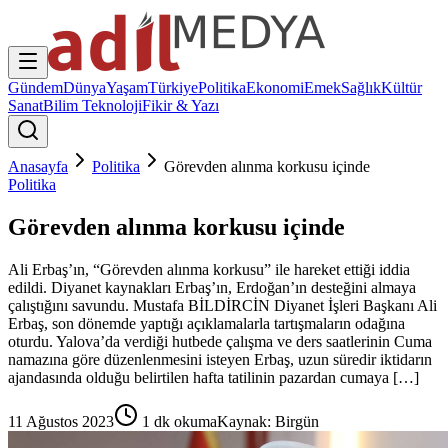
Gündem
Dünya
Yaşam
Türkiye
Politika
Ekonomi
Emek
Sağlık
Kültür
Sanat
Bilim Teknoloji
Fikir & Yazı
Anasayfa
Politika
Görevden alınma korkusu içinde
Politika
Görevden alınma korkusu içinde
Ali Erbaş’ın, “Görevden alınma korkusu” ile hareket ettiği iddia
edildi. Diyanet kaynakları Erbaş’ın, Erdoğan’ın desteğini almaya
çalıştığını savundu. Mustafa BİLDİRCİN Diyanet İşleri Başkanı Ali
Erbaş, son dönemde yaptığı açıklamalarla tartışmaların odağına
oturdu. Yalova’da verdiği hutbede çalışma ve ders saatlerinin Cuma
namazına göre düzenlenmesini isteyen Erbaş, uzun süredir iktidarın
ajandasında olduğu belirtilen hafta tatilinin pazardan cumaya […]
11 Ağustos 2023
1
dk okuma
Kaynak:
Birgün