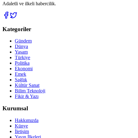
Adaletli ve ilkeli habercilik.
Kategoriler
Gündem
Dünya
Yaşam
Türkiye
Politika
Ekonomi
Emek
Sağlık
Kültür Sanat
Bilim Teknoloji
Fikir & Yazı
Kurumsal
Hakkımızda
Künye
İletişim
Yayın İlkeleri