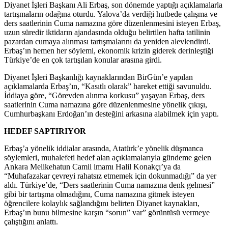
Diyanet İşleri Başkanı Ali Erbaş, son dönemde yaptığı açıklamalarla
tartışmaların odağına oturdu. Yalova’da verdiği hutbede çalışma ve
ders saatlerinin Cuma namazına göre düzenlenmesini isteyen Erbaş,
uzun süredir iktidarın ajandasında olduğu belirtilen hafta tatilinin
pazardan cumaya alınması tartışmalarını da yeniden alevlendirdi.
Erbaş’ın hemen her söylemi, ekonomik krizin giderek derinleştiği
Türkiye’de en çok tartışılan konular arasına girdi.
Diyanet İşleri Başkanlığı kaynaklarından BirGün’e yapılan
açıklamalarda Erbaş’ın, “Kasıtlı olarak” hareket ettiği savunuldu.
İddiaya göre, “Görevden alınma korkusu” yaşayan Erbaş, ders
saatlerinin Cuma namazına göre düzenlenmesine yönelik çıkışı,
Cumhurbaşkanı Erdoğan’ın desteğini arkasına alabilmek için yaptı.
HEDEF SAPTIRIYOR
Erbaş’a yönelik iddialar arasında, Atatürk’e yönelik düşmanca
söylemleri, muhalefeti hedef alan açıklamalarıyla gündeme gelen
Ankara Melikehatun Camii imamı Halil Konakçı’ya da
“Muhafazakar çevreyi rahatsız etmemek için dokunmadığı” da yer
aldı. Türkiye’de, “Ders saatlerinin Cuma namazına denk gelmesi”
gibi bir tartışma olmadığını, Cuma namazına gitmek isteyen
öğrencilere kolaylık sağlandığını belirten Diyanet kaynakları,
Erbaş’ın bunu bilmesine karşın “sorun” var” görüntüsü vermeye
çalıştığını anlattı.