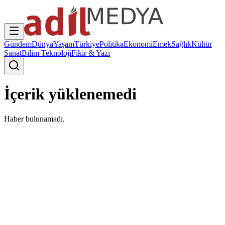
Gündem
Dünya
Yaşam
Türkiye
Politika
Ekonomi
Emek
Sağlık
Kültür
Sanat
Bilim Teknoloji
Fikir & Yazı
İçerik yüklenemedi
Haber bulunamadı.